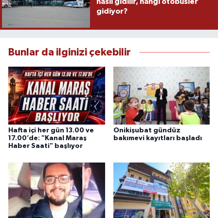
nasıl gidilir, hangi otobüsler
gidiyor?
Bunlar da ilginizi çekebilir
Hafta içi her gün 13.00 ve
Onikişubat gündüz
17.00’de: "Kanal Maraş
bakımevi kayıtları başladı
Haber Saati" başlıyor