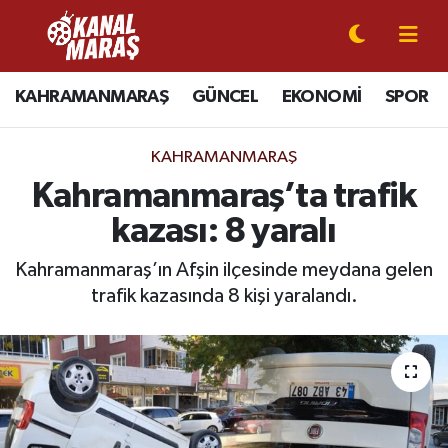
CANLI YAYIN
Kahramanmaraş Nöbetçi Eczaneler
KAHRAMANMARAŞ
GÜNCEL
EKONOMİ
SPOR
KAHRAMANMARAŞ
Kahramanmaraş Hava Durumu
KAHRAMANMARAŞ
GÜNCEL
Kahramanmaraş Namaz Vakitleri
Kahramanmaraş’ta trafik
kazası: 8 yaralı
SPOR
Kahramanmaraş Trafik Yoğunluk Haritası
Kahramanmaraş’ın Afşin ilçesinde meydana gelen
SİYASET
Süper Lig Puan Durumu ve Fikstür
trafik kazasında 8 kişi yaralandı.
EKONOMİ
Tüm Manşetler
GÜNDEM
Son Dakika Haberleri
MAGAZİN
Haber Arşivi