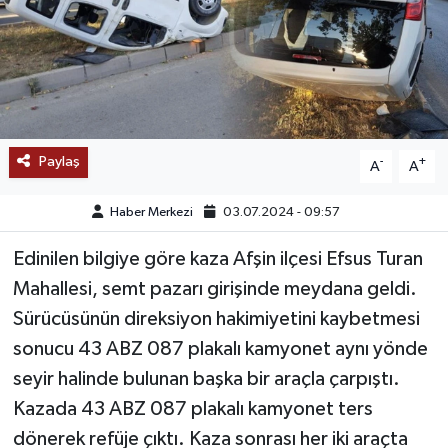
SAĞLIK
EĞİTİM
BÖLGE
Paylaş
-
+
A
A
KEŞFET
Haber Merkezi
03.07.2024 - 09:57
POPÜLER
Edinilen bilgiye göre kaza Afşin ilçesi Efsus Turan
Mahallesi, semt pazarı girişinde meydana geldi.
DÜNYA
Sürücüsünün direksiyon hakimiyetini kaybetmesi
TREND
sonucu 43 ABZ 087 plakalı kamyonet aynı yönde
seyir halinde bulunan başka bir araçla çarpıştı.
MEDYA
Kazada 43 ABZ 087 plakalı kamyonet ters
dönerek refüje çıktı. Kaza sonrası her iki araçta
OTOMOTİV