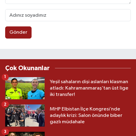
Gönder
Çok Okunanlar
1
Yeşil sahaların dişi aslanları klasman
atladı: Kahramanmaraş’tan üst lige
iki transfer!
2
MHP Elbistan İlçe Kongresi’nde
adaylık krizi: Salon önünde biber
gazlı müdahale
3