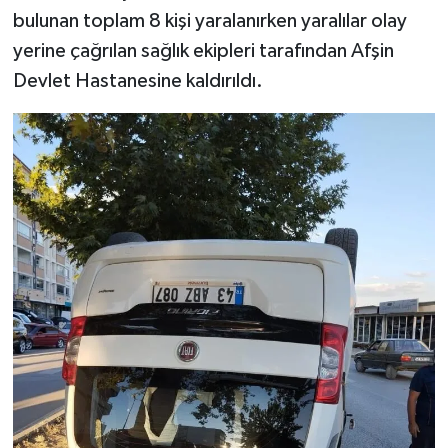
bulunan toplam 8 kişi yaralanırken yaralılar olay
TEKNOLOJİ
yerine çağrılan sağlık ekipleri tarafından Afşin
Devlet Hastanesine kaldırıldı.
YAŞAM
KÜLTÜR SANAT