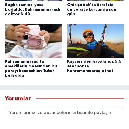
Sağlık camiası yasa
Onikişubat’ta ücretsiz
boğuldu: Kahramanmaraşlı
üniversite kursunda son
doktor öldü
gün
Kahramanmaraş'ta
Kayseri'den havalandı: 5,5
emeklilerin maaşından bu
saat sonra
parayı kesecekler: Tutar
Kahramanmaraş'a indi
belli oldu
Yorumlar