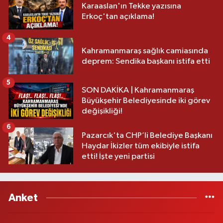
Karaaslan'ın Tekke yazısına
Erkoç'tan açıklama!
4
Kahramanmaraş sağlık camiasında
deprem: Sendika başkanı istifa etti
5
SON DAKİKA | Kahramanmaraş
Büyükşehir Belediyesinde iki görev
değişikliği!
6
Pazarcık'ta CHP’li Belediye Başkanı
Haydar İkizler tüm ekibiyle istifa
etti! İşte yeni partisi
Anket