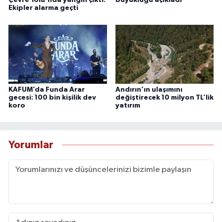
Çevre Yolu'nda yangın çıktı:
büyüklüğü açıkladı
Ekipler alarma geçti
KAFUM’da Funda Arar
Andırın’ın ulaşımını
gecesi: 100 bin kişilik dev
değiştirecek 10 milyon TL’lik
koro
yatırım
Yorumlar