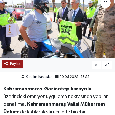
SAĞLIK
EĞİTİM
BÖLGE
KEŞFET
POPÜLER
Paylaş
-
+
A
A
DÜNYA
Kurtuluş Karaaslan
10.05.2025 - 18:55
TREND
Kahramanmaraş-Gaziantep karayolu
üzerindeki emniyet uygulama noktasında yapılan
MEDYA
denetime,
Kahramanmaraş Valisi Mükerrem
Ünlüer
de katılarak sürücülerle birebir
OTOMOTİV