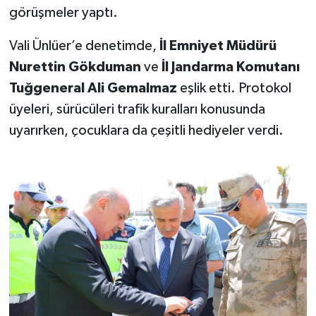
görüşmeler yaptı.
TEKNOLOJİ
Vali Ünlüer’e denetimde,
İl Emniyet Müdürü
Nurettin Gökduman
ve
İl Jandarma Komutanı
YAŞAM
Tuğgeneral Ali Gemalmaz
eşlik etti. Protokol
KÜLTÜR SANAT
üyeleri, sürücüleri trafik kuralları konusunda
uyarırken, çocuklara da çeşitli hediyeler verdi.