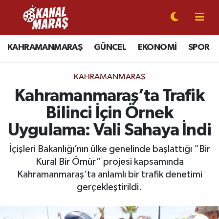
CANLI YAYIN
Kahramanmaraş Nöbetçi Eczaneler
KAHRAMANMARAŞ
GÜNCEL
EKONOMİ
SPOR
KAHRAMANMARAŞ
Kahramanmaraş Hava Durumu
KAHRAMANMARAŞ
GÜNCEL
Kahramanmaraş Namaz Vakitleri
Kahramanmaraş’ta Trafik
Bilinci İçin Örnek
SPOR
Kahramanmaraş Trafik Yoğunluk Haritası
Uygulama: Vali Sahaya İndi
SİYASET
Süper Lig Puan Durumu ve Fikstür
İçişleri Bakanlığı’nın ülke genelinde başlattığı “Bir
Kural Bir Ömür” projesi kapsamında
EKONOMİ
Tüm Manşetler
Kahramanmaraş’ta anlamlı bir trafik denetimi
GÜNDEM
Son Dakika Haberleri
gerçekleştirildi.
MAGAZİN
Haber Arşivi