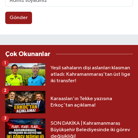
Gönder
Çok Okunanlar
1
Yeşil sahaların dişi aslanları klasman
atladı: Kahramanmaraş’tan üst lige
iki transfer!
2
Karaaslan'ın Tekke yazısına
Erkoç'tan açıklama!
3
SON DAKİKA | Kahramanmaraş
Büyükşehir Belediyesinde iki görev
değişikliği!