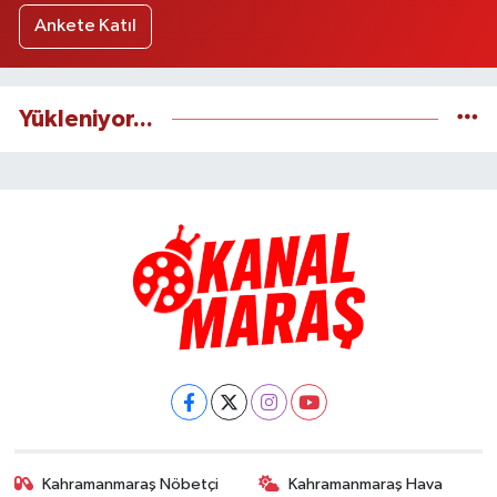
Ankete Katıl
Yükleniyor...
Kahramanmaraş Nöbetçi
Kahramanmaraş Hava