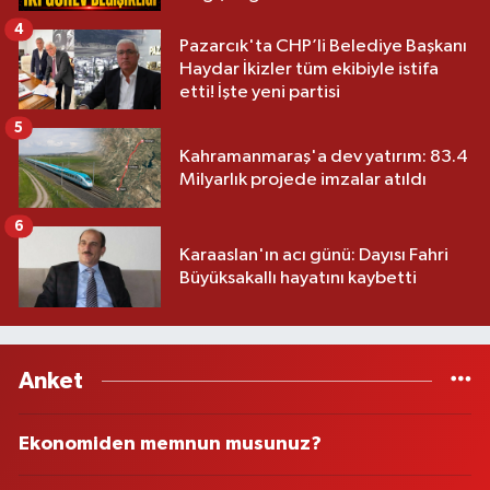
4
Pazarcık'ta CHP’li Belediye Başkanı
Haydar İkizler tüm ekibiyle istifa
etti! İşte yeni partisi
5
Kahramanmaraş'a dev yatırım: 83.4
Milyarlık projede imzalar atıldı
6
Karaaslan'ın acı günü: Dayısı Fahri
Büyüksakallı hayatını kaybetti
Anket
Ekonomiden memnun musunuz?