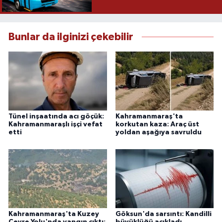
Bunlar da ilginizi çekebilir
Tünel inşaatında acı göçük:
Kahramanmaraş'ta
Kahramanmaraşlı işçi vefat
korkutan kaza: Araç üst
etti
yoldan aşağıya savruldu
Kahramanmaraş'ta Kuzey
Göksun'da sarsıntı: Kandilli