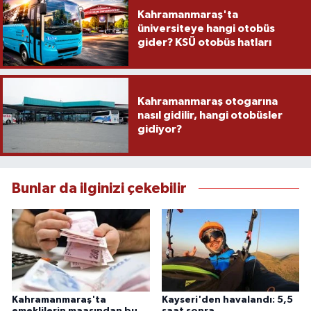
Kahramanmaraş'ta
üniversiteye hangi otobüs
gider? KSÜ otobüs hatları
Kahramanmaraş otogarına
nasıl gidilir, hangi otobüsler
gidiyor?
Bunlar da ilginizi çekebilir
Kahramanmaraş'ta
Kayseri'den havalandı: 5,5
emeklilerin maaşından bu
saat sonra