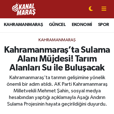
CANLI YAYIN
Kahramanmaraş Nöbetçi Eczaneler
KAHRAMANMARAŞ
GÜNCEL
EKONOMİ
SPOR
KAHRAMANMARAŞ
Kahramanmaraş Hava Durumu
KAHRAMANMARAŞ
GÜNCEL
Kahramanmaraş Namaz Vakitleri
Kahramanmaraş’ta Sulama
Alanı Müjdesi! Tarım
SPOR
Kahramanmaraş Trafik Yoğunluk Haritası
Alanları Su ile Buluşacak
SİYASET
Süper Lig Puan Durumu ve Fikstür
Kahramanmaraş’ta tarımın gelişimine yönelik
önemli bir adım atıldı. AK Parti Kahramanmaraş
EKONOMİ
Tüm Manşetler
Milletvekili Mehmet Şahin, sosyal medya
hesabından yaptığı açıklamayla Aşağı Andırın
GÜNDEM
Son Dakika Haberleri
Sulama Projesinin hayata geçirildiğini duyurdu.
MAGAZİN
Haber Arşivi