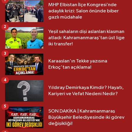
1
MHP Elbistan İlçe Kongresi’nde
adaylık krizi: Salon önünde biber
gazlı müdahale
2
Yeşil sahaların dişi aslanları klasman
atladı: Kahramanmaraş’tan üst lige
iki transfer!
3
Karaaslan'ın Tekke yazısına
Erkoç'tan açıklama!
4
Yıldıray Demirkaya Kimdir? Hayatı,
Kariyeri ve Vefat Nedeni Nedir?
5
SON DAKİKA | Kahramanmaraş
Büyükşehir Belediyesinde iki görev
değişikliği!