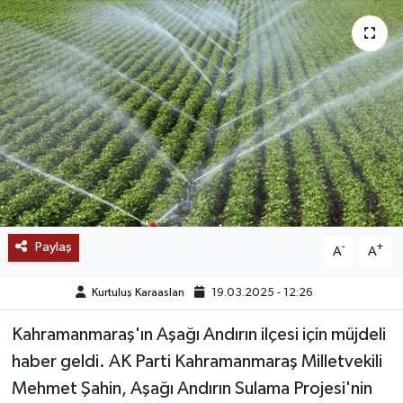
SAĞLIK
EĞİTİM
BÖLGE
KEŞFET
POPÜLER
Paylaş
-
+
A
A
DÜNYA
Kurtuluş Karaaslan
19.03.2025 - 12:26
TREND
Kahramanmaraş'ın Aşağı Andırın ilçesi için müjdeli
MEDYA
haber geldi. AK Parti Kahramanmaraş Milletvekili
Mehmet Şahin, Aşağı Andırın Sulama Projesi'nin
OTOMOTİV