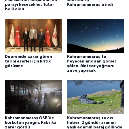
parayı kesecekler: Tutar
Kahramanmaraş'a indi
belli oldu
Depremde zarar gören
Kahramanmaraş'ta
tarihi eserler için kritik
heyecanlandıran görsel
görüşme
şölen: Meteor yağmuru
zirve yapacak
Kahramanmaraş OSB’de
Kahramanmaraş'ta acı
korkutan yangın: Fabrika
haber: 2 gündür aranan
zarar gördü
yaşlı adamın baraj gölünde