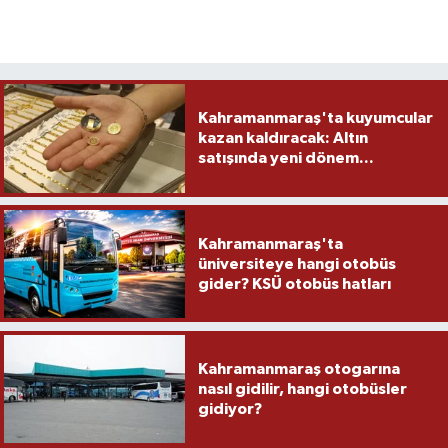
Kahramanmaraş'ta kuyumcular
kazan kaldıracak: Altın
satışında yeni dönem...
Kahramanmaraş'ta
üniversiteye hangi otobüs
gider? KSÜ otobüs hatları
Kahramanmaraş otogarına
nasıl gidilir, hangi otobüsler
gidiyor?