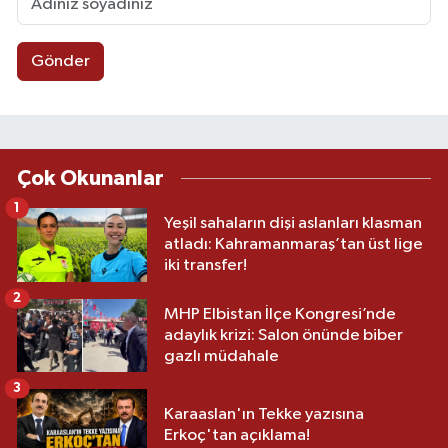
Gönder
Çok Okunanlar
1
Yeşil sahaların dişi aslanları klasman
atladı: Kahramanmaraş’tan üst lige
iki transfer!
2
MHP Elbistan İlçe Kongresi’nde
adaylık krizi: Salon önünde biber
gazlı müdahale
3
Karaaslan'ın Tekke yazısına
Erkoç'tan açıklama!