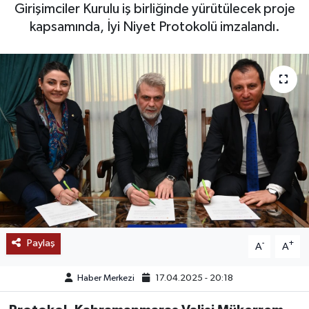
Girişimciler Kurulu iş birliğinde yürütülecek proje
SAĞLIK
kapsamında, İyi Niyet Protokolü imzalandı.
EĞİTİM
BÖLGE
KEŞFET
POPÜLER
DÜNYA
TREND
Paylaş
-
+
A
A
MEDYA
Haber Merkezi
17.04.2025 - 20:18
OTOMOTİV