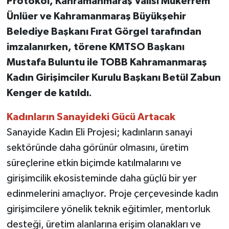
Protokol, Kahramanmaraş Valisi Mükerrem
Ünlüer ve Kahramanmaraş Büyükşehir
TEKNOLOJİ
Belediye Başkanı Fırat Görgel tarafından
imzalanırken, törene KMTSO Başkanı
YAŞAM
Mustafa Buluntu ile TOBB Kahramanmaraş
KÜLTÜR SANAT
Kadın Girişimciler Kurulu Başkanı Betül Zabun
Kenger de katıldı.
Kadınların Sanayideki Gücü Artacak
Sanayide Kadın Eli Projesi; kadınların sanayi
sektöründe daha görünür olmasını, üretim
süreçlerine etkin biçimde katılmalarını ve
girişimcilik ekosisteminde daha güçlü bir yer
edinmelerini amaçlıyor. Proje çerçevesinde kadın
girişimcilere yönelik teknik eğitimler, mentorluk
desteği, üretim alanlarına erişim olanakları ve