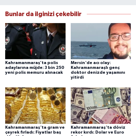
Bunlar da ilginizi çekebilir
Kahramanmaraş’ta polis
Mersin'de acı olay:
adaylarına müjde: 3 bin 250
Kahramanmaraşlı genç
yeni polis memuru alınacak
doktor denizde yaşamını
yitirdi
Kahramanmaraş'ta gram ve
Kahramanmaraş'ta döviz
çeyrek fırladı: Fiyatlar baş
rekor kırdı: Dolar ve Euro