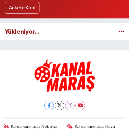
Ankete Katıl
Yükleniyor...
Kahramanmaraş Nöbetçi
Kahramanmaraş Hava