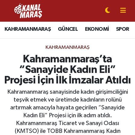
CANLI YAYIN
Kahramanmaraş Nöbetçi Eczaneler
KAHRAMANMARAŞ
GÜNCEL
EKONOMİ
SPOR
KAHRAMANMARAŞ
Kahramanmaraş Hava Durumu
KAHRAMANMARAŞ
GÜNCEL
Kahramanmaraş Namaz Vakitleri
Kahramanmaraş’ta
“Sanayide Kadın Eli”
SPOR
Kahramanmaraş Trafik Yoğunluk Haritası
Projesi İçin İlk İmzalar Atıldı
SİYASET
Süper Lig Puan Durumu ve Fikstür
Kahramanmaraş sanayisinde kadın girişimciliğini
teşvik etmek ve üretimde kadınların rolünü
EKONOMİ
Tüm Manşetler
artırmak amacıyla hayata geçirilen “Sanayide
GÜNDEM
Son Dakika Haberleri
Kadın Eli” Projesi için ilk adım atıldı.
Kahramanmaraş Ticaret ve Sanayi Odası
MAGAZİN
Haber Arşivi
(KMTSO) ile TOBB Kahramanmaraş Kadın