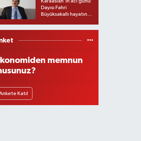
Karaaslan'ın acı günü:
Dayısı Fahri
Büyüksakallı hayatını
kaybetti
nket
konomiden memnun
usunuz?
Ankete Katıl