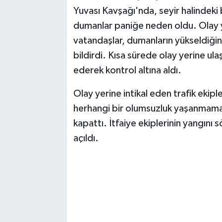
Yuvası Kavşağı'nda, seyir halindeki
TEKNOLOJİ
dumanlar paniğe neden oldu. Olay y
vatandaşlar, dumanların yükseldiğin
YAŞAM
bildirdi. Kısa sürede olay yerine ula
ederek kontrol altına aldı.
KÜLTÜR SANAT
Olay yerine intikal eden trafik ekipl
herhangi bir olumsuzluk yaşanmaması 
kapattı. İtfaiye ekiplerinin yangını
açıldı.