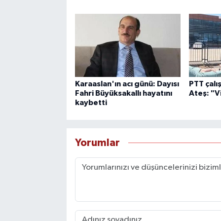
Karaaslan'ın acı günü: Dayısı
PTT çalış
Fahri Büyüksakallı hayatını
Ateş: "V
kaybetti
Yorumlar