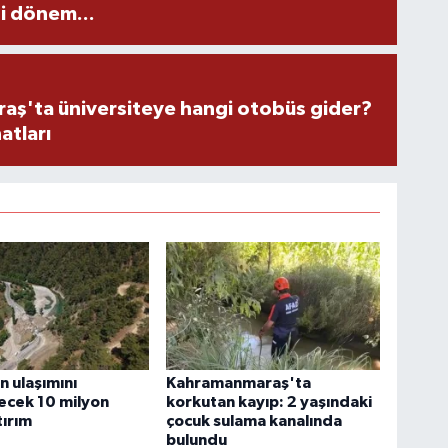
i dönem...
ş'ta üniversiteye hangi otobüs gider?
atları
n ulaşımını
Kahramanmaraş'ta
ecek 10 milyon
korkutan kayıp: 2 yaşındaki
tırım
çocuk sulama kanalında
bulundu