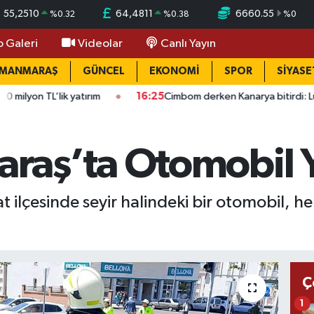
55,2510
64,4811
6660.55
%
0.32
%
0.38
%
0
o Galeri
Videolar
Canlı Yayın
AMANMARAŞ
GÜNCEL
EKONOMİ
SPOR
SİYASE
L’lik yatırım
16:25
Cimbom derken Kanarya bitirdi: Lukaku adı
aş’ta Otomobil Y
ilçesinde seyir halindeki bir otomobil, h
Ç
1