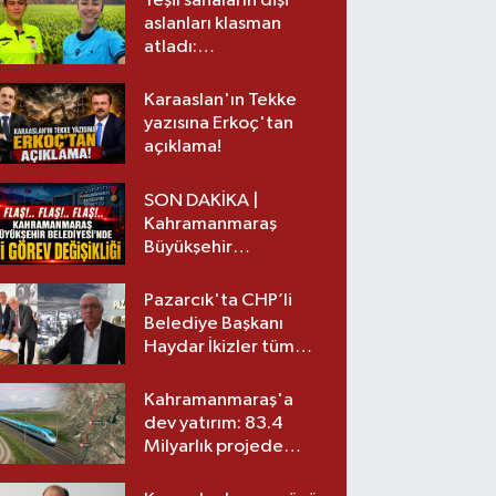
Yeşil sahaların dişi
aslanları klasman
atladı:
Kahramanmaraş’tan
üst lige iki transfer!
Karaaslan'ın Tekke
yazısına Erkoç'tan
açıklama!
SON DAKİKA |
Kahramanmaraş
Büyükşehir
Belediyesinde iki
görev değişikliği!
Pazarcık'ta CHP’li
Belediye Başkanı
Haydar İkizler tüm
ekibiyle istifa etti! İşte
yeni partisi
Kahramanmaraş'a
dev yatırım: 83.4
Milyarlık projede
imzalar atıldı