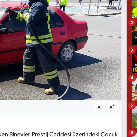
2
3
4
5
-
+
A
A
6
en Binevler Prestij Caddesi üzerindeki Çocuk