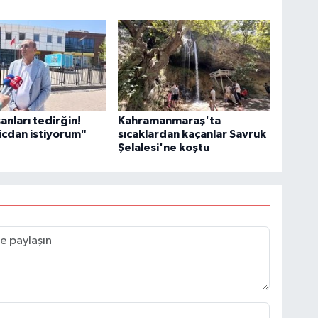
anları tedirğin!
Kahramanmaraş'ta
icdan istiyorum"
sıcaklardan kaçanlar Savruk
Şelalesi'ne koştu