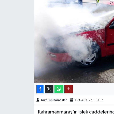
SAĞLIK
EĞİTİM
BÖLGE
KEŞFET
POPÜLER
DÜNYA
TREND
MEDYA
Kurtuluş Karaaslan
12.04.2025 - 13:36
Kahramanmaraş'ın işlek caddelerind
OTOMOTİV