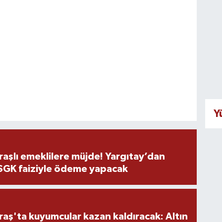
Y
şlı emeklilere müjde! Yargıtay’dan
 SGK faiziyle ödeme yapacak
ş'ta kuyumcular kazan kaldıracak: Altın