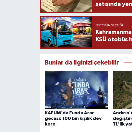
satışında yen
EDITÖRÜN SEÇTIĞI
Kahramanmara
KSÜ otobüs h
Bunlar da ilginizi çekebilir
KAFUM’da Funda Arar
Andırın’ı
gecesi: 100 bin kişilik dev
değiştir
koro
TL’lik ya