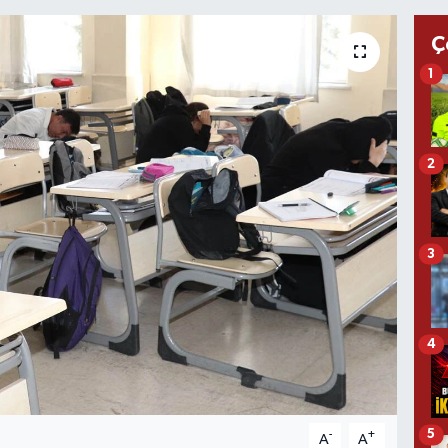
Ç
1
2
3
4
5
-
+
A
A