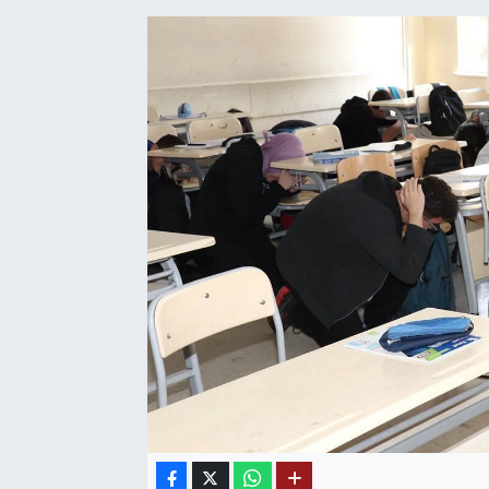
SAĞLIK
EĞİTİM
BÖLGE
KEŞFET
POPÜLER
DÜNYA
TREND
MEDYA
OTOMOTİV