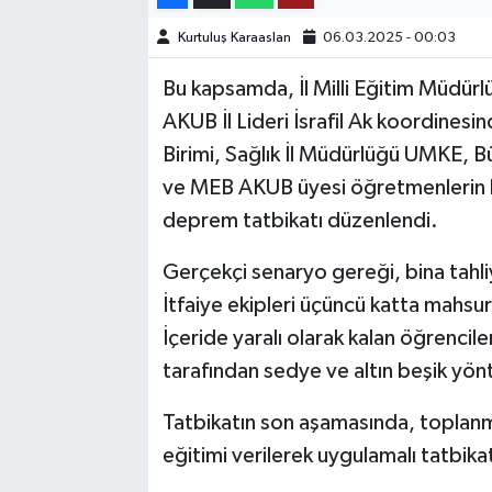
Kurtuluş Karaaslan
06.03.2025 - 00:03
TEKNOLOJİ
Bu kapsamda, İl Milli Eğitim Müdür
YAŞAM
AKUB İl Lideri İsrafil Ak koordin
Birimi, Sağlık İl Müdürlüğü UMKE, Bü
KÜLTÜR SANAT
ve MEB AKUB üyesi öğretmenlerin ka
deprem tatbikatı düzenlendi.
Gerçekçi senaryo gereği, bina tahliy
İtfaiye ekipleri üçüncü katta mahsur 
İçeride yaralı olarak kalan öğrenc
tarafından sedye ve altın beşik yönt
Tatbikatın son aşamasında, toplanm
eğitimi verilerek uygulamalı tatbikat