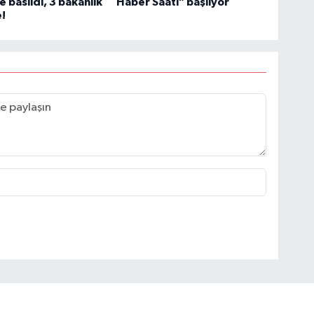
basıldı, 3 bakanlık
Haber Saati" başlıyor
!