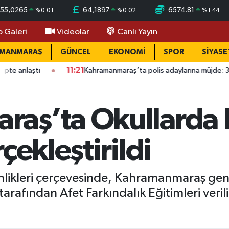
55,0265
64,1897
6574.81
%
0.01
%
0.02
%
1.44
o Galeri
Videolar
Canlı Yayın
AMANMARAŞ
GÜNCEL
EKONOMİ
SPOR
SİYASE
11:21
Kahramanmaraş’ta polis adaylarına müjde: 3 bin 250 yeni 
raş’ta Okullarda
çekleştirildi
inlikleri çerçevesinde, Kahramanmaraş gen
rafından Afet Farkındalık Eğitimleri verili