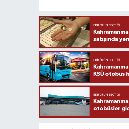
EDITÖRÜN SEÇTIĞI
Kahramanmara
satışında yen
EDITÖRÜN SEÇTIĞI
Kahramanmara
KSÜ otobüs h
EDITÖRÜN SEÇTIĞI
Kahramanmaraş
otobüsler gi