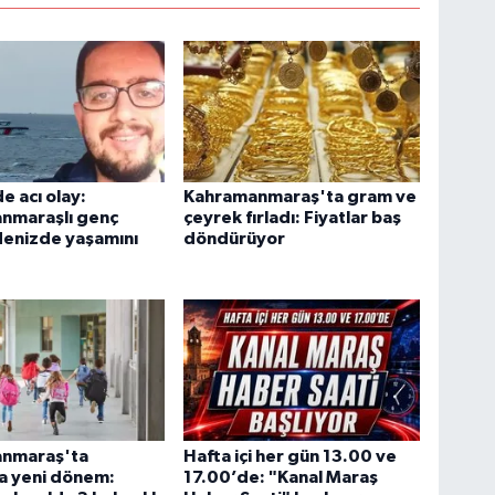
e acı olay:
Kahramanmaraş'ta gram ve
nmaraşlı genç
çeyrek fırladı: Fiyatlar baş
denizde yaşamını
döndürüyor
nmaraş'ta
Hafta içi her gün 13.00 ve
a yeni dönem:
17.00’de: "Kanal Maraş