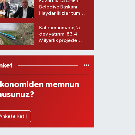
Pazarcık'ta CHP’li
Belediye Başkanı
Haydar İkizler tüm
ekibiyle istifa etti! İşte
yeni partisi
Kahramanmaraş'a
dev yatırım: 83.4
Milyarlık projede
imzalar atıldı
nket
konomiden memnun
usunuz?
Ankete Katıl