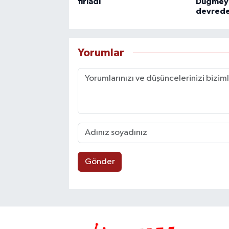
fırladı
Düğmeye 
devrede
Yorumlar
Gönder