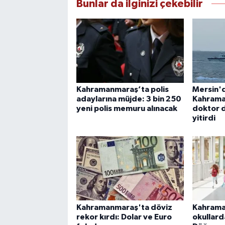
Bunlar da ilginizi çekebilir
Kahramanmaraş’ta polis
Mersin'd
adaylarına müjde: 3 bin 250
Kahrama
yeni polis memuru alınacak
doktor 
yitirdi
Kahramanmaraş'ta döviz
Kahrama
rekor kırdı: Dolar ve Euro
okullard