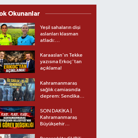
ok Okunanlar
Yeşil sahaların dişi
aslanları klasman
atladı:
Kahramanmaraş’tan
üst lige iki transfer!
Karaaslan'ın Tekke
yazısına Erkoç'tan
açıklama!
Kahramanmaraş
sağlık camiasında
deprem: Sendika
başkanı istifa etti
SON DAKİKA |
Kahramanmaraş
Büyükşehir
Belediyesinde iki
görev değişikliği!