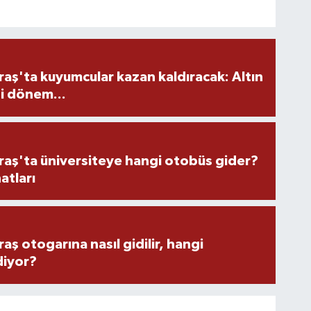
ş'ta kuyumcular kazan kaldıracak: Altın
i dönem...
ş'ta üniversiteye hangi otobüs gider?
atları
 otogarına nasıl gidilir, hangi
diyor?