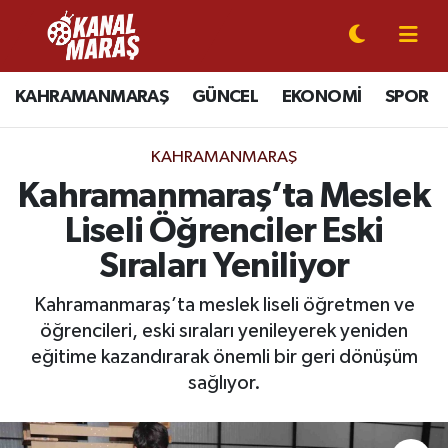
CANLI YAYIN
Kahramanmaraş Nöbetçi Eczaneler
KAHRAMANMARAŞ
GÜNCEL
EKONOMİ
SPOR
KAHRAMANMARAŞ
Kahramanmaraş Hava Durumu
KAHRAMANMARAŞ
GÜNCEL
Kahramanmaraş Namaz Vakitleri
Kahramanmaraş’ta Meslek
Liseli Öğrenciler Eski
SPOR
Kahramanmaraş Trafik Yoğunluk Haritası
Sıraları Yeniliyor
SİYASET
Süper Lig Puan Durumu ve Fikstür
Kahramanmaraş’ta meslek liseli öğretmen ve
öğrencileri, eski sıraları yenileyerek yeniden
EKONOMİ
Tüm Manşetler
eğitime kazandırarak önemli bir geri dönüşüm
GÜNDEM
Son Dakika Haberleri
sağlıyor.
MAGAZİN
Haber Arşivi