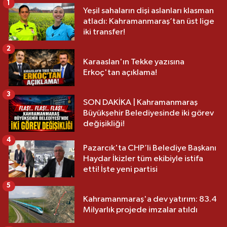
1
Yeşil sahaların dişi aslanları klasman
atladı: Kahramanmaraş’tan üst lige
iki transfer!
2
Karaaslan'ın Tekke yazısına
Erkoç'tan açıklama!
3
SON DAKİKA | Kahramanmaraş
Büyükşehir Belediyesinde iki görev
değişikliği!
4
Pazarcık'ta CHP’li Belediye Başkanı
Haydar İkizler tüm ekibiyle istifa
etti! İşte yeni partisi
5
Kahramanmaraş'a dev yatırım: 83.4
Milyarlık projede imzalar atıldı