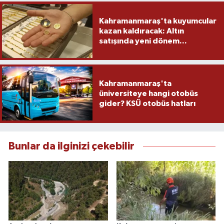
Kahramanmaraş'ta kuyumcular
kazan kaldıracak: Altın
satışında yeni dönem...
Kahramanmaraş'ta
üniversiteye hangi otobüs
gider? KSÜ otobüs hatları
Bunlar da ilginizi çekebilir