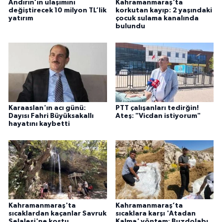
Andırın’ın ulaşımını
Kahramanmaraş'ta
değiştirecek 10 milyon TL’lik
korkutan kayıp: 2 yaşındaki
yatırım
çocuk sulama kanalında
bulundu
Karaaslan'ın acı günü:
PTT çalışanları tedirğin!
Dayısı Fahri Büyüksakallı
Ateş: "Vicdan istiyorum"
hayatını kaybetti
Kahramanmaraş'ta
Kahramanmaraş’ta
sıcaklardan kaçanlar Savruk
sıcaklara karşı 'Atadan
Şelalesi'ne koştu
Kalma' yöntem: Buzdolabı