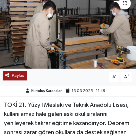
SAĞLIK
EĞİTİM
BÖLGE
KEŞFET
POPÜLER
Paylaş
-
+
A
A
DÜNYA
Kurtuluş Karaaslan
13.03.2025 - 11:49
TREND
TOKİ 21. Yüzyıl Mesleki ve Teknik Anadolu Lisesi,
kullanılamaz hale gelen eski okul sıralarını
MEDYA
yenileyerek tekrar eğitime kazandırıyor. Deprem
sonrası zarar gören okullara da destek sağlanan
OTOMOTİV