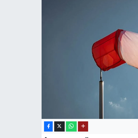
SAĞLIK
EĞİTİM
BÖLGE
KEŞFET
POPÜLER
DÜNYA
TREND
MEDYA
OTOMOTİV