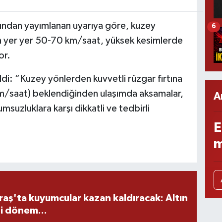
ından yayımlanan uyarıya göre, kuzey
6
ın yer yer 50-70 km/saat, yüksek kesimlerde
or.
ildi: “Kuzey yönlerden kuvvetli rüzgar fırtına
/saat) beklendiğinden ulaşımda aksamalar,
A
msuzluklara karşı dikkatli ve tedbirli
E
m
ş'ta kuyumcular kazan kaldıracak: Altın
i dönem...