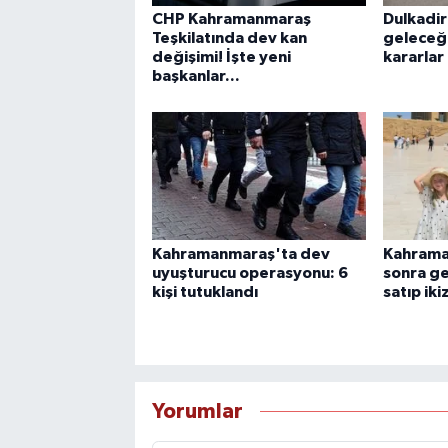
CHP Kahramanmaraş
Dulkadir
Teşkilatında dev kan
geleceği
değişimi! İşte yeni
kararlar
başkanlar...
Kahramanmaraş'ta dev
Kahrama
uyuşturucu operasyonu: 6
sonra ge
kişi tutuklandı
satıp iki
Yorumlar