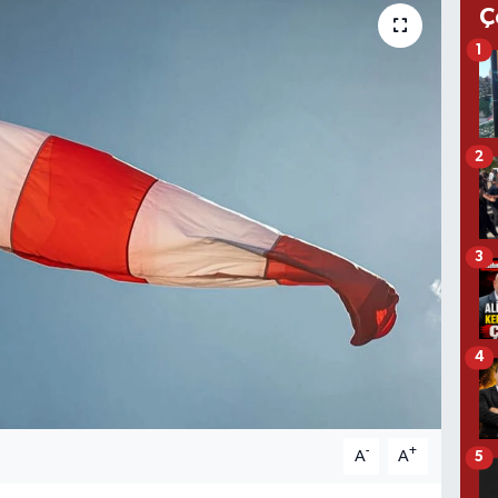
Ç
1
2
3
4
-
+
A
A
5