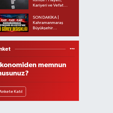
Kimdir? Hayatı,
Kariyeri ve Vefat
Nedeni Nedir?
SON DAKİKA |
Kahramanmaraş
Büyükşehir
Belediyesinde iki
görev değişikliği!
nket
konomiden memnun
usunuz?
Ankete Katıl