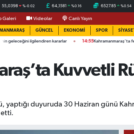
55,0398
64,1581
6527.85
%
-0.02
%
0.16
%
0.54
o Galeri
Videolar
Canlı Yayın
AMANMARAŞ
GÜNCEL
EKONOMİ
SPOR
SİYASE
 ilgilendiren kararlar
14:55
Kahramanmaraş’ta feci iş kazası: K
aş’ta Kuvvetli Rüz
, yaptığı duyuruda 30 Haziran günü Kah
etti.