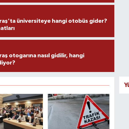
ş'ta üniversiteye hangi otobüs gider?
atları
 otogarına nasıl gidilir, hangi
diyor?
Y