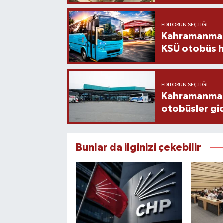
EDITÖRÜN SEÇTIĞI
Kahramanmara
KSÜ otobüs h
EDITÖRÜN SEÇTIĞI
Kahramanmaraş
otobüsler gi
Bunlar da ilginizi çekebilir