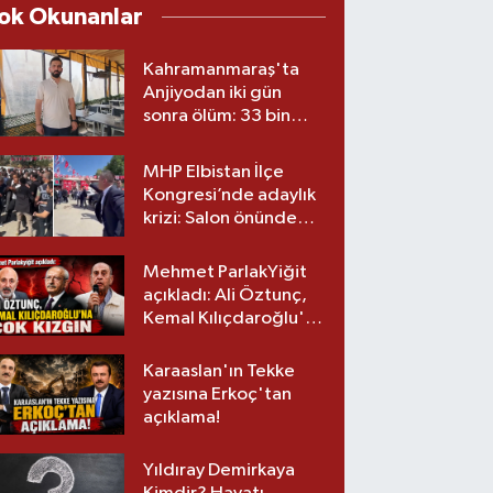
ok Okunanlar
Kahramanmaraş'ta
Anjiyodan iki gün
sonra ölüm: 33 bin
liralık stent iddiası
savcılıkta
MHP Elbistan İlçe
Kongresi’nde adaylık
krizi: Salon önünde
biber gazlı müdahale
Mehmet ParlakYiğit
açıkladı: Ali Öztunç,
Kemal Kılıçdaroğlu'na
çok kızgın!
Karaaslan'ın Tekke
yazısına Erkoç'tan
açıklama!
Yıldıray Demirkaya