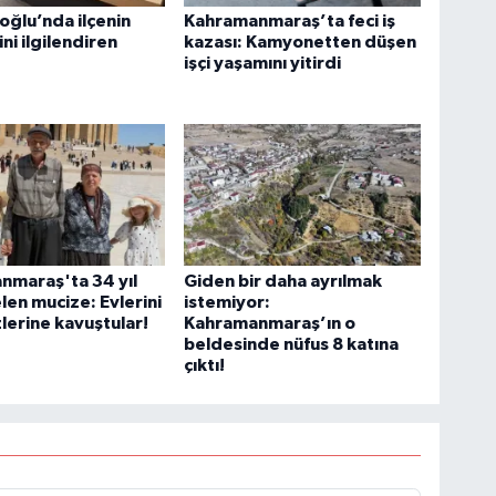
oğlu’nda ilçenin
Kahramanmaraş’ta feci iş
ni ilgilendiren
kazası: Kamyonetten düşen
işçi yaşamını yitirdi
nmaraş'ta 34 yıl
Giden bir daha ayrılmak
len mucize: Evlerini
istemiyor:
zlerine kavuştular!
Kahramanmaraş’ın o
beldesinde nüfus 8 katına
çıktı!