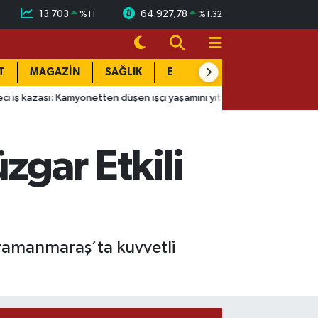
13.703
64.927,78
%
11
%
1.32
T
MAGAZİN
SAĞLIK
EĞİTİM
YAŞAM
DÜN
amyonetten düşen işçi yaşamını yitirdi
14:51
Yeraltı'nın Sultan
gar Etkili
ramanmaraş’ta kuvvetli