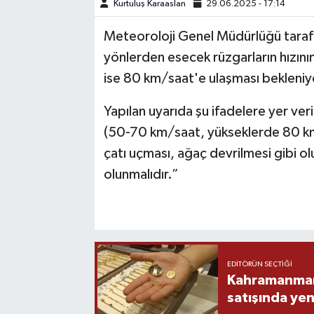
Kurtuluş Karaaslan
29.06.2025 - 17:14
TEKNOLOJİ
Meteoroloji Genel Müdürlüğü taraf
yönlerden esecek rüzgarların hızın
YAŞAM
ise 80 km/saat'e ulaşması bekleniy
KÜLTÜR SANAT
Yapılan uyarıda şu ifadelere yer ver
(50-70 km/saat, yükseklerde 80 km
çatı uçması, ağaç devrilmesi gibi olu
olunmalıdır.”
EDITÖRÜN SEÇTIĞI
Kahramanmara
satışında yen