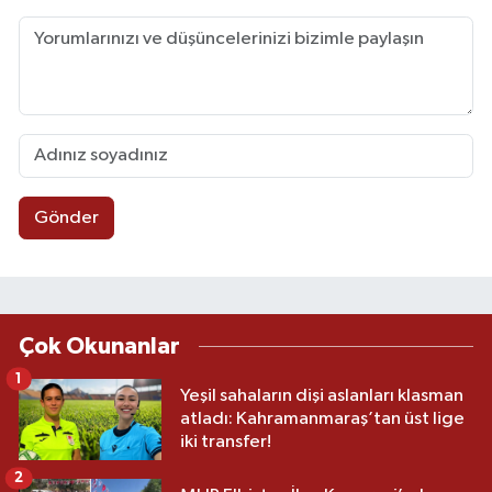
Gönder
Çok Okunanlar
1
Yeşil sahaların dişi aslanları klasman
atladı: Kahramanmaraş’tan üst lige
iki transfer!
2