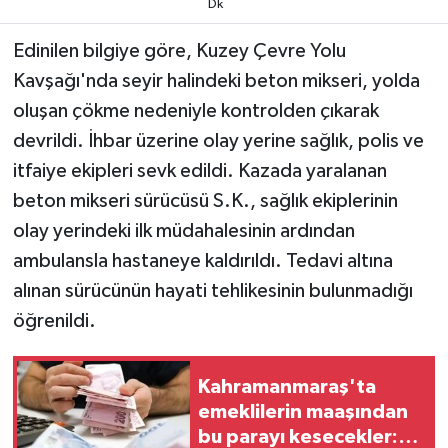
Dk
TEKNOLOJİ
Edinilen bilgiye göre, Kuzey Çevre Yolu
Kavşağı'nda seyir halindeki beton mikseri, yolda
YAŞAM
oluşan çökme nedeniyle kontrolden çıkarak
devrildi. İhbar üzerine olay yerine sağlık, polis ve
KÜLTÜR SANAT
itfaiye ekipleri sevk edildi. Kazada yaralanan
beton mikseri sürücüsü S.K., sağlık ekiplerinin
olay yerindeki ilk müdahalesinin ardından
ambulansla hastaneye kaldırıldı. Tedavi altına
alınan sürücünün hayati tehlikesinin bulunmadığı
öğrenildi.
Kahramanmaraş'ta
emeklilerin maaşından
bu parayı kesecekler: