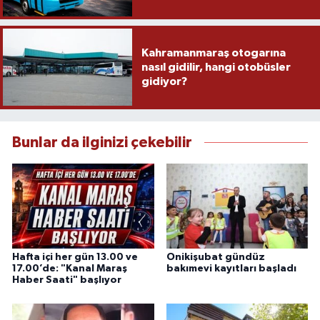
Kahramanmaraş otogarına
nasıl gidilir, hangi otobüsler
gidiyor?
Bunlar da ilginizi çekebilir
Hafta içi her gün 13.00 ve
Onikişubat gündüz
17.00’de: "Kanal Maraş
bakımevi kayıtları başladı
Haber Saati" başlıyor