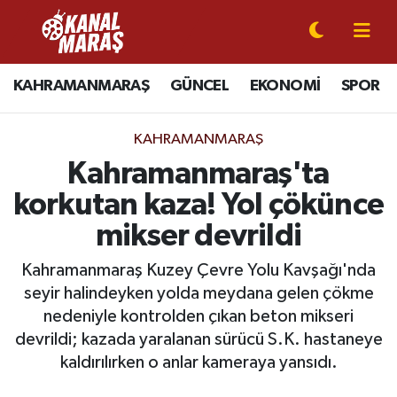
CANLI YAYIN
Kahramanmaraş Nöbetçi Eczaneler
KAHRAMANMARAŞ
GÜNCEL
EKONOMİ
SPOR
KAHRAMANMARAŞ
Kahramanmaraş Hava Durumu
KAHRAMANMARAŞ
GÜNCEL
Kahramanmaraş Namaz Vakitleri
Kahramanmaraş'ta
korkutan kaza! Yol çökünce
SPOR
Kahramanmaraş Trafik Yoğunluk Haritası
mikser devrildi
SİYASET
Süper Lig Puan Durumu ve Fikstür
Kahramanmaraş Kuzey Çevre Yolu Kavşağı'nda
seyir halindeyken yolda meydana gelen çökme
EKONOMİ
Tüm Manşetler
nedeniyle kontrolden çıkan beton mikseri
devrildi; kazada yaralanan sürücü S.K. hastaneye
GÜNDEM
Son Dakika Haberleri
kaldırılırken o anlar kameraya yansıdı.
MAGAZİN
Haber Arşivi