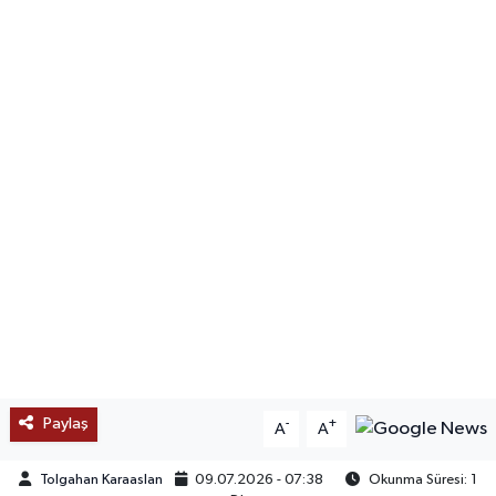
SAĞLIK
EĞİTİM
BÖLGE
KEŞFET
POPÜLER
DÜNYA
TREND
Paylaş
-
+
A
A
MEDYA
Tolgahan Karaaslan
09.07.2026 - 07:38
Okunma Süresi: 1
OTOMOTİV