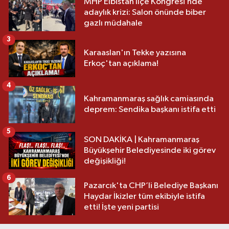
MHP Elbistan İlçe Kongresi’nde
adaylık krizi: Salon önünde biber
gazlı müdahale
3
Karaaslan'ın Tekke yazısına
Erkoç'tan açıklama!
4
Kahramanmaraş sağlık camiasında
deprem: Sendika başkanı istifa etti
5
SON DAKİKA | Kahramanmaraş
Büyükşehir Belediyesinde iki görev
değişikliği!
6
Pazarcık'ta CHP’li Belediye Başkanı
Haydar İkizler tüm ekibiyle istifa
etti! İşte yeni partisi