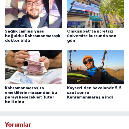
Sağlık camiası yasa
Onikişubat’ta ücretsiz
boğuldu: Kahramanmaraşlı
üniversite kursunda son
doktor öldü
gün
Kahramanmaraş'ta
Kayseri'den havalandı: 5,5
emeklilerin maaşından bu
saat sonra
parayı kesecekler: Tutar
Kahramanmaraş'a indi
belli oldu
Yorumlar