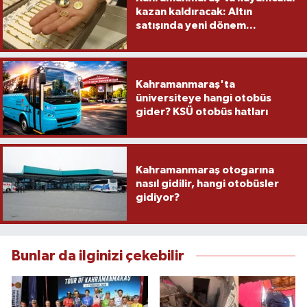
kazan kaldıracak: Altın
satışında yeni dönem...
Kahramanmaraş'ta
üniversiteye hangi otobüs
gider? KSÜ otobüs hatları
Kahramanmaraş otogarına
nasıl gidilir, hangi otobüsler
gidiyor?
Bunlar da ilginizi çekebilir