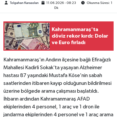
Tolgahan Karaaslan
11.06.2026 - 08:23
Okunma Süresi: 1
Dk
TEKNOLOJİ
YAŞAM
Kahramanmaraş'ta
döviz rekor kırdı: Dolar
KÜLTÜR SANAT
ve Euro fırladı
Kahramanmaraş'ın Andırın ilçesine bağlı Efirağızlı
Mahallesi Kadirli Sokak'ta yaşayan Alzheimer
hastası 87 yaşındaki Mustafa Köse'nin sabah
saatlerinden itibaren kayıp olduğunun bildirilmesi
üzerine bölgede arama çalışması başlatıldı.
İhbarın ardından Kahramanmaraş AFAD
ekiplerinden 4 personel, 1 araç ve 1 dron ile
jandarma ekiplerinden 4 personel ve 1 araç arama