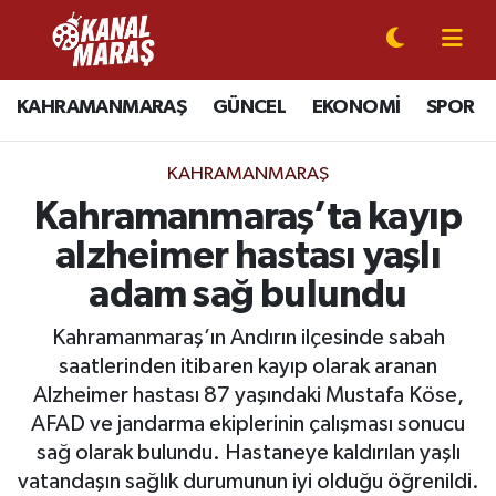
CANLI YAYIN
Kahramanmaraş Nöbetçi Eczaneler
KAHRAMANMARAŞ
GÜNCEL
EKONOMİ
SPOR
KAHRAMANMARAŞ
Kahramanmaraş Hava Durumu
KAHRAMANMARAŞ
GÜNCEL
Kahramanmaraş Namaz Vakitleri
Kahramanmaraş’ta kayıp
alzheimer hastası yaşlı
SPOR
Kahramanmaraş Trafik Yoğunluk Haritası
adam sağ bulundu
SİYASET
Süper Lig Puan Durumu ve Fikstür
Kahramanmaraş’ın Andırın ilçesinde sabah
saatlerinden itibaren kayıp olarak aranan
EKONOMİ
Tüm Manşetler
Alzheimer hastası 87 yaşındaki Mustafa Köse,
AFAD ve jandarma ekiplerinin çalışması sonucu
GÜNDEM
Son Dakika Haberleri
sağ olarak bulundu. Hastaneye kaldırılan yaşlı
MAGAZİN
Haber Arşivi
vatandaşın sağlık durumunun iyi olduğu öğrenildi.