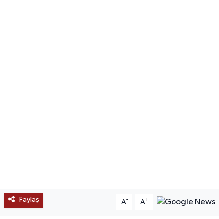
SAĞLIK
EĞİTİM
BÖLGE
KEŞFET
POPÜLER
DÜNYA
TREND
MEDYA
Paylaş
-
+
A
A
OTOMOTİV