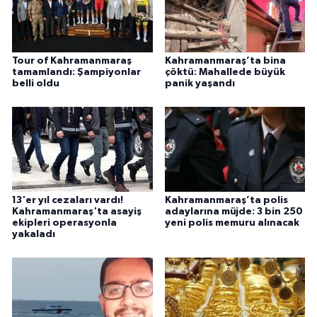
Tour of Kahramanmaraş
Kahramanmaraş’ta bina
tamamlandı: Şampiyonlar
çöktü: Mahallede büyük
belli oldu
panik yaşandı
13'er yıl cezaları vardı!
Kahramanmaraş’ta polis
Kahramanmaraş'ta asayiş
adaylarına müjde: 3 bin 250
ekipleri operasyonla
yeni polis memuru alınacak
yakaladı