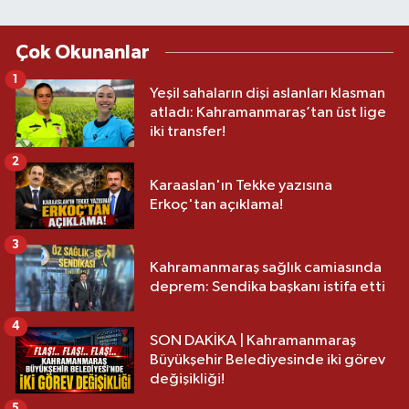
Çok Okunanlar
1
Yeşil sahaların dişi aslanları klasman
atladı: Kahramanmaraş’tan üst lige
iki transfer!
2
Karaaslan'ın Tekke yazısına
Erkoç'tan açıklama!
3
Kahramanmaraş sağlık camiasında
deprem: Sendika başkanı istifa etti
4
SON DAKİKA | Kahramanmaraş
Büyükşehir Belediyesinde iki görev
değişikliği!
5