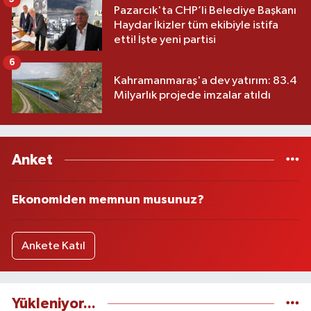
Pazarcık'ta CHP’li Belediye Başkanı
Haydar İkizler tüm ekibiyle istifa
etti! İşte yeni partisi
6
Kahramanmaraş'a dev yatırım: 83.4
Milyarlık projede imzalar atıldı
Anket
Ekonomiden memnun musunuz?
Ankete Katıl
Yükleniyor...