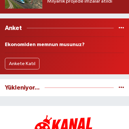
Milyarlık projede imzalar atıldı
Anket
Ekonomiden memnun musunuz?
Ankete Katıl
Yükleniyor...