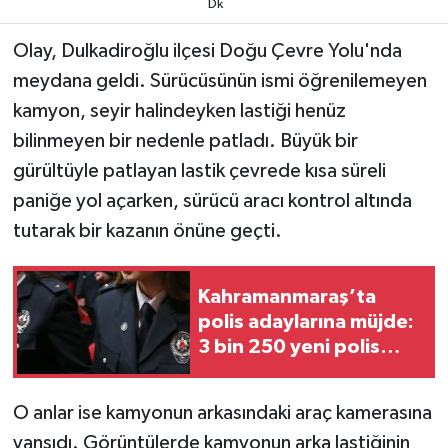
Dk
TEKNOLOJİ
Olay, Dulkadiroğlu ilçesi Doğu Çevre Yolu'nda
meydana geldi. Sürücüsünün ismi öğrenilemeyen
YAŞAM
kamyon, seyir halindeyken lastiği henüz
bilinmeyen bir nedenle patladı. Büyük bir
KÜLTÜR SANAT
gürültüyle patlayan lastik çevrede kısa süreli
paniğe yol açarken, sürücü aracı kontrol altında
tutarak bir kazanın önüne geçti.
Kahramanmaraş’ta
polis adaylarına müjde:
3 bin 250 yeni polis
memuru alınacak
O anlar ise kamyonun arkasındaki araç kamerasına
yansıdı. Görüntülerde kamyonun arka lastiğinin