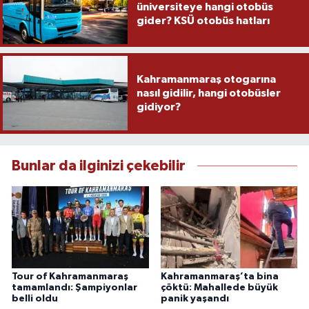
üniversiteye hangi otobüs
gider? KSÜ otobüs hatları
Kahramanmaraş otogarına
nasıl gidilir, hangi otobüsler
gidiyor?
Bunlar da ilginizi çekebilir
Tour of Kahramanmaraş
Kahramanmaraş’ta bina
tamamlandı: Şampiyonlar
çöktü: Mahallede büyük
belli oldu
panik yaşandı