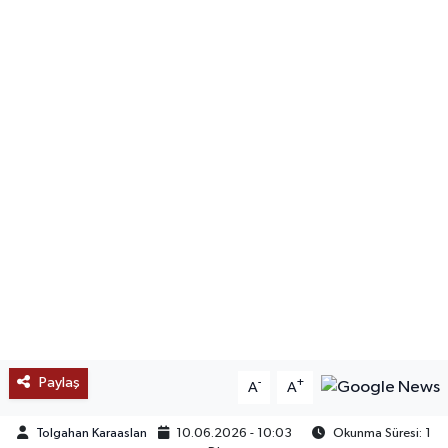
SAĞLIK
EĞİTİM
BÖLGE
KEŞFET
POPÜLER
DÜNYA
TREND
Paylaş
-
+
A
A
MEDYA
Tolgahan Karaaslan
10.06.2026 - 10:03
Okunma Süresi: 1
OTOMOTİV