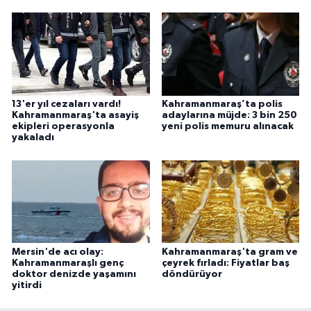
13'er yıl cezaları vardı!
Kahramanmaraş’ta polis
Kahramanmaraş'ta asayiş
adaylarına müjde: 3 bin 250
ekipleri operasyonla
yeni polis memuru alınacak
yakaladı
Mersin'de acı olay:
Kahramanmaraş'ta gram ve
Kahramanmaraşlı genç
çeyrek fırladı: Fiyatlar baş
doktor denizde yaşamını
döndürüyor
yitirdi