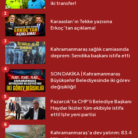
iki transfer!
2
Karaaslan'ın Tekke yazısına
Erkoç'tan açıklama!
3
Kahramanmaraş sağlık camiasında
deprem: Sendika başkanı istifa etti
4
SON DAKİKA | Kahramanmaraş
Büyükşehir Belediyesinde iki görev
değişikliği!
5
Pazarcık'ta CHP’li Belediye Başkanı
Haydar İkizler tüm ekibiyle istifa
etti! İşte yeni partisi
6
Kahramanmaraş'a dev yatırım: 83.4