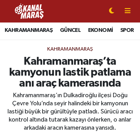
CANLI YAYIN
Kahramanmaraş Nöbetçi Eczaneler
KAHRAMANMARAŞ
GÜNCEL
EKONOMİ
SPOR
KAHRAMANMARAŞ
Kahramanmaraş Hava Durumu
KAHRAMANMARAŞ
GÜNCEL
Kahramanmaraş Namaz Vakitleri
Kahramanmaraş’ta
kamyonun lastik patlama
SPOR
Kahramanmaraş Trafik Yoğunluk Haritası
anı araç kamerasında
SİYASET
Süper Lig Puan Durumu ve Fikstür
Kahramanmaraş’ın Dulkadiroğlu ilçesi Doğu
Çevre Yolu’nda seyir halindeki bir kamyonun
EKONOMİ
Tüm Manşetler
lastiği büyük bir gürültüyle patladı. Sürücü aracı
kontrol altında tutarak kazayı önlerken, o anlar
GÜNDEM
Son Dakika Haberleri
arkadaki aracın kamerasına yansıdı.
MAGAZİN
Haber Arşivi