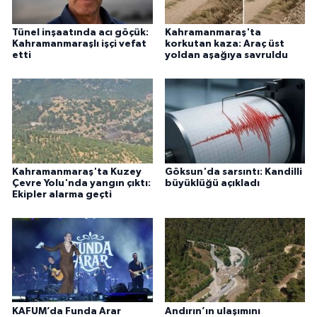
Tünel inşaatında acı göçük:
Kahramanmaraş'ta
Kahramanmaraşlı işçi vefat
korkutan kaza: Araç üst
etti
yoldan aşağıya savruldu
Kahramanmaraş'ta Kuzey
Göksun'da sarsıntı: Kandilli
Çevre Yolu'nda yangın çıktı:
büyüklüğü açıkladı
Ekipler alarma geçti
KAFUM’da Funda Arar
Andırın’ın ulaşımını