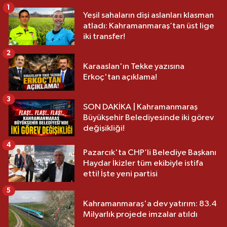
1
Yeşil sahaların dişi aslanları klasman
atladı: Kahramanmaraş’tan üst lige
iki transfer!
2
Karaaslan'ın Tekke yazısına
Erkoç'tan açıklama!
3
SON DAKİKA | Kahramanmaraş
Büyükşehir Belediyesinde iki görev
değişikliği!
4
Pazarcık'ta CHP’li Belediye Başkanı
Haydar İkizler tüm ekibiyle istifa
etti! İşte yeni partisi
5
Kahramanmaraş'a dev yatırım: 83.4
Milyarlık projede imzalar atıldı