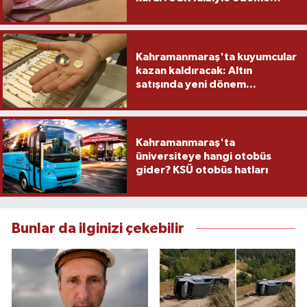
yapacak
Kahramanmaraş'ta kuyumcular
kazan kaldıracak: Altın
satışında yeni dönem...
Kahramanmaraş'ta
üniversiteye hangi otobüs
gider? KSÜ otobüs hatları
Bunlar da ilginizi çekebilir