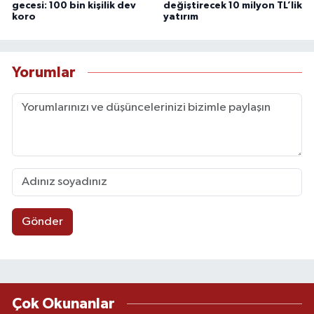
gecesi: 100 bin kişilik dev
değiştirecek 10 milyon TL’lik
koro
yatırım
Yorumlar
Gönder
Çok Okunanlar