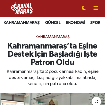
CANLI YAYIN
Kahramanmaraş Nöbetçi Eczaneler
KAHRAMANMARAŞ
GÜNCEL
EKONOMİ
SPOR
KAHRAMANMARAŞ
Kahramanmaraş Hava Durumu
KAHRAMANMARAŞ
GÜNCEL
Kahramanmaraş Namaz Vakitleri
Kahramanmaraş’ta Eşine
Destek İçin Başladığı İşte
SPOR
Kahramanmaraş Trafik Yoğunluk Haritası
Patron Oldu
SİYASET
Süper Lig Puan Durumu ve Fikstür
Kahramanmaraş’ta 2 çocuk annesi kadın, eşine
destek amaçlı başladığı ayakkabı imalatında,
EKONOMİ
Tüm Manşetler
kendi işinin patronu oldu.
GÜNDEM
Son Dakika Haberleri
MAGAZİN
Haber Arşivi