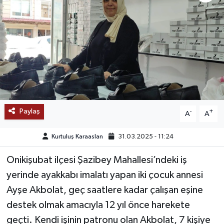
SAĞLIK
EĞİTİM
BÖLGE
KEŞFET
Paylaş
-
+
A
A
POPÜLER
Kurtuluş Karaaslan
31.03.2025 - 11:24
DÜNYA
Onikişubat ilçesi Şazibey Mahallesi’ndeki iş
TREND
yerinde ayakkabı imalatı yapan iki çocuk annesi
Ayşe Akbolat, geç saatlere kadar çalışan eşine
MEDYA
destek olmak amacıyla 12 yıl önce harekete
geçti. Kendi işinin patronu olan Akbolat, 7 kişiye
OTOMOTİV