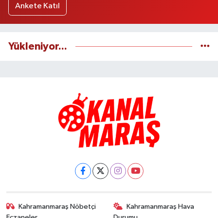
Ankete Katıl
Yükleniyor...
Kahramanmaraş Nöbetçi
Kahramanmaraş Hava
Eczaneler
Durumu