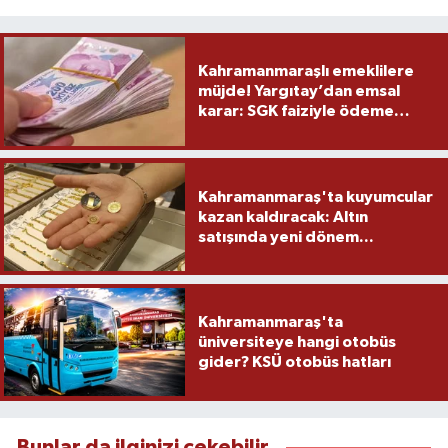
Kahramanmaraşlı emeklilere
müjde! Yargıtay’dan emsal
karar: SGK faiziyle ödeme
yapacak
Kahramanmaraş'ta kuyumcular
kazan kaldıracak: Altın
satışında yeni dönem...
Kahramanmaraş'ta
üniversiteye hangi otobüs
gider? KSÜ otobüs hatları
Bunlar da ilginizi çekebilir