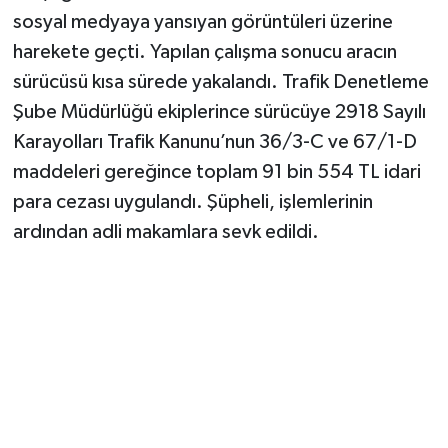
sosyal medyaya yansıyan görüntüleri üzerine
TEKNOLOJİ
harekete geçti. Yapılan çalışma sonucu aracın
sürücüsü kısa sürede yakalandı. Trafik Denetleme
YAŞAM
Şube Müdürlüğü ekiplerince sürücüye 2918 Sayılı
Karayolları Trafik Kanunu’nun 36/3-C ve 67/1-D
KÜLTÜR SANAT
maddeleri gereğince toplam 91 bin 554 TL idari
para cezası uygulandı. Şüpheli, işlemlerinin
ardından adli makamlara sevk edildi.