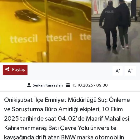
SAĞLIK
EĞİTİM
BÖLGE
KEŞFET
Paylaş
-
+
A
A
POPÜLER
Serkan Karaaslan
15.10.2025 - 09:30
DÜNYA
Onikişubat İlçe Emniyet Müdürlüğü Suç Önleme
TREND
ve Soruşturma Büro Amirliği ekipleri, 10 Ekim
2025 tarihinde saat 04.02'de Maarif Mahallesi
MEDYA
Kahramanmaraş Batı Çevre Yolu üniversite
kavşağında drift atan BMW marka otomobilin
OTOMOTİV