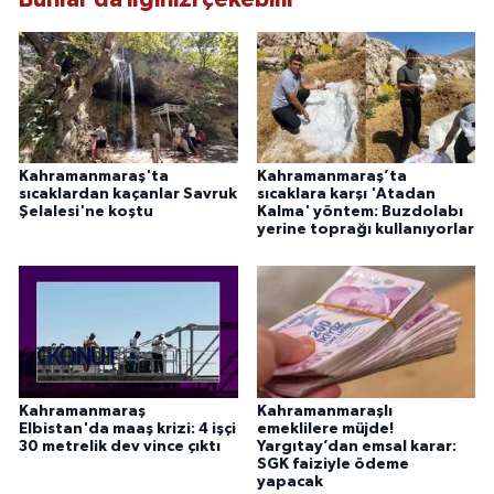
Kahramanmaraş'ta
Kahramanmaraş’ta
sıcaklardan kaçanlar Savruk
sıcaklara karşı 'Atadan
Şelalesi'ne koştu
Kalma' yöntem: Buzdolabı
yerine toprağı kullanıyorlar
Kahramanmaraş
Kahramanmaraşlı
Elbistan'da maaş krizi: 4 işçi
emeklilere müjde!
30 metrelik dev vince çıktı
Yargıtay’dan emsal karar:
SGK faiziyle ödeme
yapacak