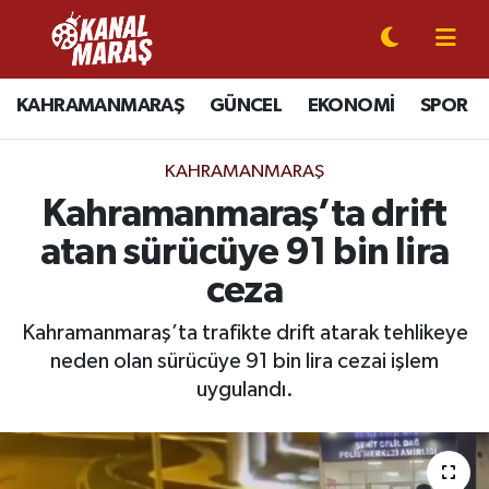
CANLI YAYIN
Kahramanmaraş Nöbetçi Eczaneler
KAHRAMANMARAŞ
GÜNCEL
EKONOMİ
SPOR
KAHRAMANMARAŞ
Kahramanmaraş Hava Durumu
KAHRAMANMARAŞ
GÜNCEL
Kahramanmaraş Namaz Vakitleri
Kahramanmaraş’ta drift
atan sürücüye 91 bin lira
SPOR
Kahramanmaraş Trafik Yoğunluk Haritası
ceza
SİYASET
Süper Lig Puan Durumu ve Fikstür
Kahramanmaraş’ta trafikte drift atarak tehlikeye
neden olan sürücüye 91 bin lira cezai işlem
EKONOMİ
Tüm Manşetler
uygulandı.
GÜNDEM
Son Dakika Haberleri
MAGAZİN
Haber Arşivi