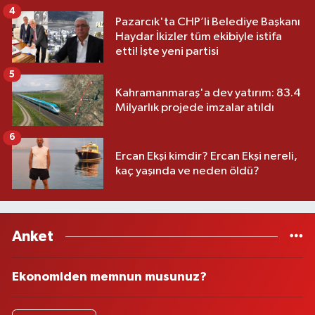
4
Pazarcık'ta CHP’li Belediye Başkanı
Haydar İkizler tüm ekibiyle istifa
etti! İşte yeni partisi
5
Kahramanmaraş'a dev yatırım: 83.4
Milyarlık projede imzalar atıldı
6
Ercan Ekşi kimdir? Ercan Ekşi nereli,
kaç yaşında ve neden öldü?
Anket
Ekonomiden memnun musunuz?