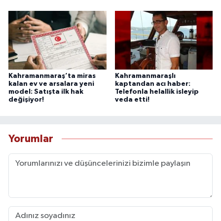
Kahramanmaraş’ta miras
Kahramanmaraşlı
kalan ev ve arsalara yeni
kaptandan acı haber:
model: Satışta ilk hak
Telefonla helallik isleyip
değişiyor!
veda etti!
Yorumlar