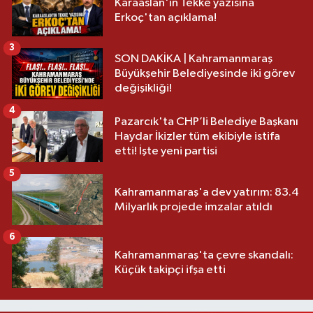
Karaaslan'ın Tekke yazısına
Erkoç'tan açıklama!
3
SON DAKİKA | Kahramanmaraş
Büyükşehir Belediyesinde iki görev
değişikliği!
4
Pazarcık'ta CHP’li Belediye Başkanı
Haydar İkizler tüm ekibiyle istifa
etti! İşte yeni partisi
5
Kahramanmaraş'a dev yatırım: 83.4
Milyarlık projede imzalar atıldı
6
Kahramanmaraş'ta çevre skandalı:
Küçük takipçi ifşa etti