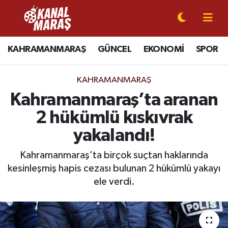
CANLI YAYIN
Kahramanmaraş Nöbetçi Eczaneler
KAHRAMANMARAŞ
GÜNCEL
EKONOMİ
SPOR
KAHRAMANMARAŞ
Kahramanmaraş Hava Durumu
KAHRAMANMARAŞ
GÜNCEL
Kahramanmaraş Namaz Vakitleri
Kahramanmaraş’ta aranan
2 hükümlü kıskıvrak
SPOR
Kahramanmaraş Trafik Yoğunluk Haritası
yakalandı!
SİYASET
Süper Lig Puan Durumu ve Fikstür
Kahramanmaraş’ta birçok suçtan haklarında
kesinleşmiş hapis cezası bulunan 2 hükümlü yakayı
EKONOMİ
Tüm Manşetler
ele verdi.
GÜNDEM
Son Dakika Haberleri
MAGAZİN
Haber Arşivi