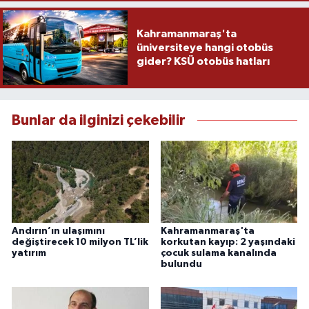
Kahramanmaraş'ta
üniversiteye hangi otobüs
gider? KSÜ otobüs hatları
Bunlar da ilginizi çekebilir
Andırın’ın ulaşımını
Kahramanmaraş'ta
değiştirecek 10 milyon TL’lik
korkutan kayıp: 2 yaşındaki
yatırım
çocuk sulama kanalında
bulundu