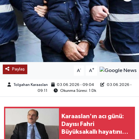
SAĞLIK
EĞİTİM
BÖLGE
KEŞFET
Paylaş
-
+
A
A
POPÜLER
Tolgahan Karaaslan
03.06.2026 - 09:04
03.06.2026 -
DÜNYA
09:11
Okunma Süresi: 1 Dk
TREND
Karaaslan'ın acı günü:
MEDYA
Dayısı Fahri
Büyüksakallı hayatını
OTOMOTİV