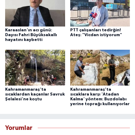
Karaaslan'ın acı günü:
PTT çalışanları tedirğin!
Dayısı Fahri Büyüksakallı
Ateş: "Vicdan istiyorum"
hayatını kaybetti
Kahramanmaraş'ta
Kahramanmaraş’ta
sıcaklardan kaçanlar Savruk
sıcaklara karşı 'Atadan
Şelalesi'ne koştu
Kalma' yöntem: Buzdolabı
yerine toprağı kullanıyorlar
Yorumlar