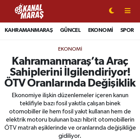
CANLI YAYIN
Kahramanmaraş Nöbetçi Eczaneler
KAHRAMANMARAŞ
GÜNCEL
EKONOMİ
SPOR
KAHRAMANMARAŞ
Kahramanmaraş Hava Durumu
EKONOMI
GÜNCEL
Kahramanmaraş Namaz Vakitleri
Kahramanmaraş’ta Araç
Sahiplerini İlgilendiriyor!
SPOR
Kahramanmaraş Trafik Yoğunluk Haritası
ÖTV Oranlarında Değişiklik
SİYASET
Süper Lig Puan Durumu ve Fikstür
Ekonomiye ilişkin düzenlemeler içeren kanun
teklifiyle bazı fosil yakıtla çalışan binek
EKONOMİ
Tüm Manşetler
otomobiller ile hem fosil yakıt kullanan hem de
elektrik motoru bulunan bazı hibrit otomobillerin
GÜNDEM
Son Dakika Haberleri
ÖTV matrah eşiklerinde ve oranlarında değişikliğe
MAGAZİN
Haber Arşivi
gidiliyor.