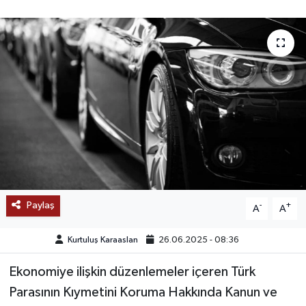
SAĞLIK
EĞİTİM
BÖLGE
KEŞFET
POPÜLER
DÜNYA
Paylaş
-
+
A
A
TREND
Kurtuluş Karaaslan
26.06.2025 - 08:36
MEDYA
Ekonomiye ilişkin düzenlemeler içeren Türk
Parasının Kıymetini Koruma Hakkında Kanun ve
OTOMOTİV