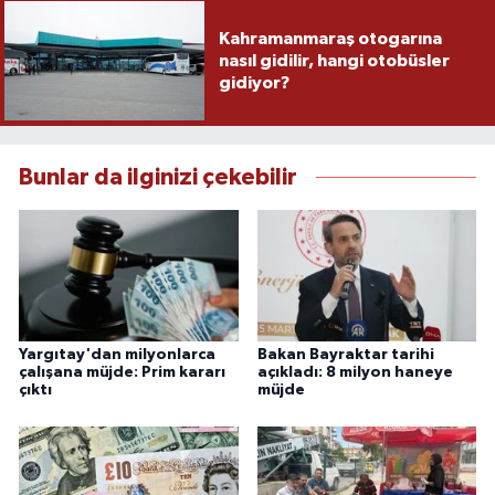
Kahramanmaraş otogarına
nasıl gidilir, hangi otobüsler
gidiyor?
Bunlar da ilginizi çekebilir
Yargıtay'dan milyonlarca
Bakan Bayraktar tarihi
çalışana müjde: Prim kararı
açıkladı: 8 milyon haneye
çıktı
müjde