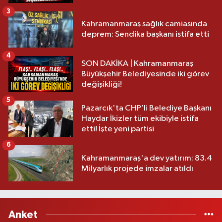
3
Kahramanmaraş sağlık camiasında
deprem: Sendika başkanı istifa etti
4
SON DAKİKA | Kahramanmaraş
Büyükşehir Belediyesinde iki görev
değişikliği!
5
Pazarcık'ta CHP’li Belediye Başkanı
Haydar İkizler tüm ekibiyle istifa
etti! İşte yeni partisi
6
Kahramanmaraş'a dev yatırım: 83.4
Milyarlık projede imzalar atıldı
Anket