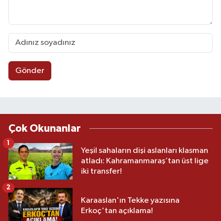
Gönder
Çok Okunanlar
1
Yeşil sahaların dişi aslanları klasman
atladı: Kahramanmaraş’tan üst lige
iki transfer!
2
Karaaslan'ın Tekke yazısına
Erkoç'tan açıklama!