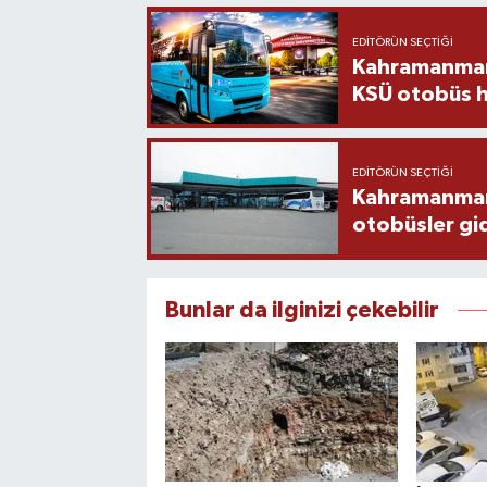
EDITÖRÜN SEÇTIĞI
Kahramanmara
KSÜ otobüs h
EDITÖRÜN SEÇTIĞI
Kahramanmaraş
otobüsler gi
Bunlar da ilginizi çekebilir