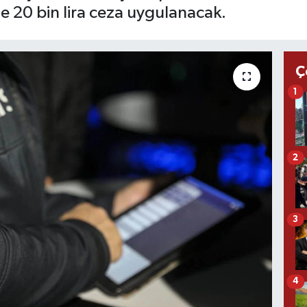
e 20 bin lira ceza uygulanacak.
Ç
1
2
3
4