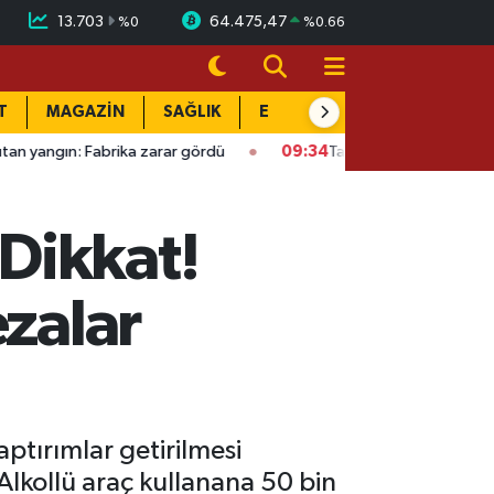
13.703
64.475,47
%
0
%
0.66
T
MAGAZİN
SAĞLIK
EĞİTİM
YAŞAM
DÜN
brika zarar gördü
09:34
Talisca ve Greenwood sahneye çıktı
Dikkat!
ezalar
aptırımlar getirilmesi
 Alkollü araç kullanana 50 bin