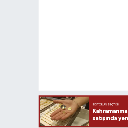
EDITÖRÜN SEÇTIĞI
Kahramanmara
satışında yen