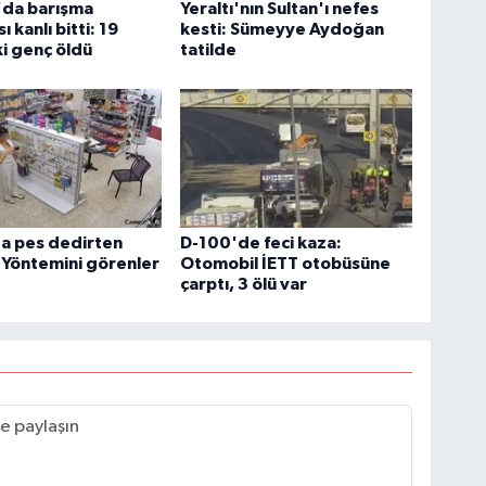
'da barışma
Yeraltı'nın Sultan'ı nefes
 kanlı bitti: 19
kesti: Sümeyye Aydoğan
i genç öldü
tatilde
a pes dedirten
D-100'de feci kaza:
k: Yöntemini görenler
Otomobil İETT otobüsüne
çarptı, 3 ölü var