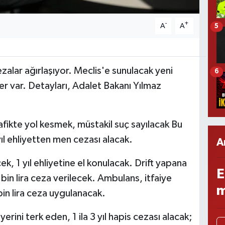
-
+
A
A
5
alar ağırlaşıyor. Meclis'e sunulacak yeni
6
r var. Detayları, Adalet Bakanı Yılmaz
ikte yol kesmek, müstakil suç sayılacak Bu
yıl ehliyetten men cezası alacak.
A
k, 1 yıl ehliyetine el konulacak. Drift yapana
E
 bin lira ceza verilecek. Ambulans, itfaiye
m
in lira ceza uygulanacak.
rini terk eden, 1 ila 3 yıl hapis cezası alacak;