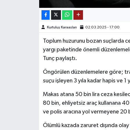
TEKNOLOJİ
Kurtuluş Karaaslan
02.03.2025 - 17:00
YAŞAM
Toplum huzurunu bozan suçlarda cez
KÜLTÜR SANAT
yargı paketinde önemli düzenlemele
Tunç paylaştı.
Öngörülen düzenlemelere göre; traf
suçu işleyen 3 yıla kadar hapis ve 1 
Makas atana 50 bin lira ceza kesilece
80 bin, ehliyetsiz araç kullanana 40
ve polis aracına yol vermeyene 20 b
Ölümlü kazada zaruret dışında olay ye