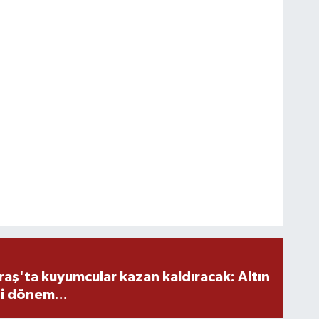
ş'ta kuyumcular kazan kaldıracak: Altın
i dönem...