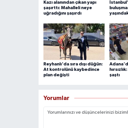
Kazı alanından çıkan yapı
İstanbul
şaşırttı: Mahalleli neye
buluşması
uğradığını şaşırdı
yaşındak
Reyhanlı'da sıra dışı düğün:
Adana'd
At kontrolünü kaybedince
hırsızlı
plan değişti
şaştı
Yorumlar