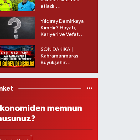
atladı:
Kahramanmaraş’tan
üst lige iki transfer!
Yıldıray Demirkaya
Kimdir? Hayatı,
Kariyeri ve Vefat
Nedeni Nedir?
SON DAKİKA |
Kahramanmaraş
Büyükşehir
Belediyesinde iki
görev değişikliği!
nket
konomiden memnun
usunuz?