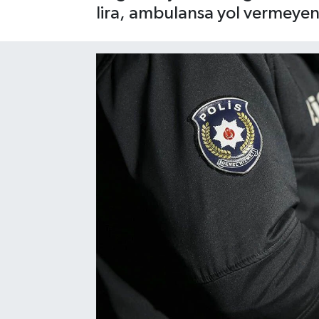
lira, ambulansa yol vermeyen
SAĞLIK
EĞİTİM
BÖLGE
KEŞFET
POPÜLER
DÜNYA
TREND
MEDYA
OTOMOTİV