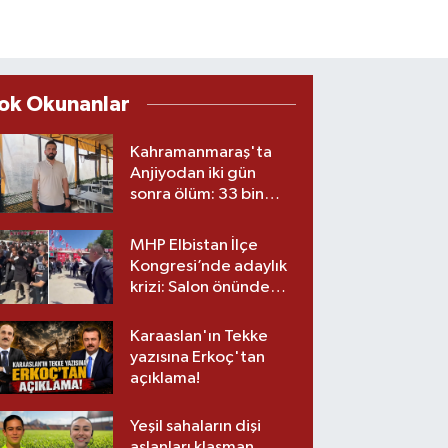
ok Okunanlar
Kahramanmaraş'ta
Anjiyodan iki gün
sonra ölüm: 33 bin
liralık stent iddiası
savcılıkta
MHP Elbistan İlçe
Kongresi’nde adaylık
krizi: Salon önünde
biber gazlı müdahale
Karaaslan'ın Tekke
yazısına Erkoç'tan
açıklama!
Yeşil sahaların dişi
aslanları klasman