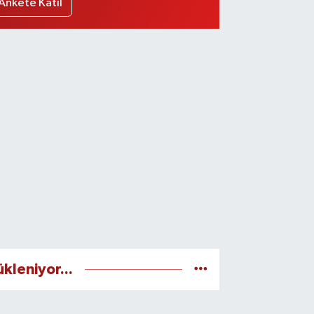
Ankete Katıl
ükleniyor...