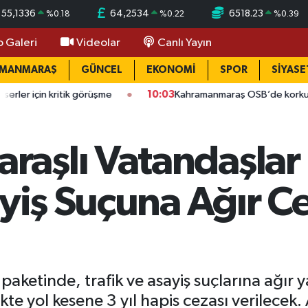
55,1336
64,2534
6518.23
%
0.18
%
0.22
%
0.39
o Galeri
Videolar
Canlı Yayın
AMANMARAŞ
GÜNCEL
EKONOMİ
SPOR
SİYASE
itik görüşme
10:03
Kahramanmaraş OSB’de korkutan yangın: Fa
aşlı Vatandaşlar 
ayiş Suçuna Ağır C
paketinde, trafik ve asayiş suçlarına ağır y
te yol kesene 3 yıl hapis cezası verilecek.