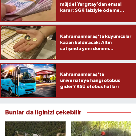
müjde! Yargıtay’dan emsal
karar: SGK faiziyle ödeme
yapacak
Kahramanmaraş'ta kuyumcular
kazan kaldıracak: Altın
satışında yeni dönem...
Kahramanmaraş'ta
üniversiteye hangi otobüs
gider? KSÜ otobüs hatları
Bunlar da ilginizi çekebilir