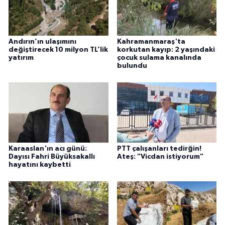
Andırın’ın ulaşımını
Kahramanmaraş'ta
değiştirecek 10 milyon TL’lik
korkutan kayıp: 2 yaşındaki
yatırım
çocuk sulama kanalında
bulundu
Karaaslan'ın acı günü:
PTT çalışanları tedirğin!
Dayısı Fahri Büyüksakallı
Ateş: "Vicdan istiyorum"
hayatını kaybetti