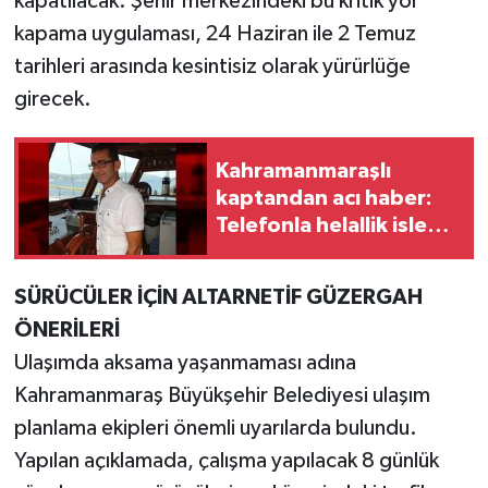
kapatılacak. Şehir merkezindeki bu kritik yol
kapama uygulaması, 24 Haziran ile 2 Temuz
tarihleri arasında kesintisiz olarak yürürlüğe
girecek.
Kahramanmaraşlı
kaptandan acı haber:
Telefonla helallik isleyip
veda etti!
SÜRÜCÜLER İÇİN ALTARNETİF GÜZERGAH
ÖNERİLERİ
Ulaşımda aksama yaşanmaması adına
Kahramanmaraş Büyükşehir Belediyesi ulaşım
planlama ekipleri önemli uyarılarda bulundu.
Yapılan açıklamada, çalışma yapılacak 8 günlük