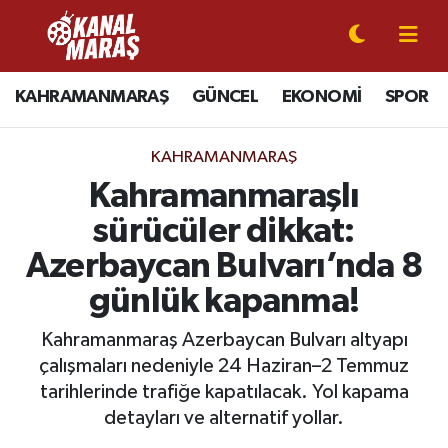
CANLI YAYIN
Kahramanmaraş Nöbetçi Eczaneler
KAHRAMANMARAŞ
GÜNCEL
EKONOMİ
SPOR
KAHRAMANMARAŞ
Kahramanmaraş Hava Durumu
KAHRAMANMARAŞ
GÜNCEL
Kahramanmaraş Namaz Vakitleri
Kahramanmaraşlı
sürücüler dikkat:
SPOR
Kahramanmaraş Trafik Yoğunluk Haritası
Azerbaycan Bulvarı’nda 8
SİYASET
Süper Lig Puan Durumu ve Fikstür
günlük kapanma!
EKONOMİ
Tüm Manşetler
Kahramanmaraş Azerbaycan Bulvarı altyapı
çalışmaları nedeniyle 24 Haziran–2 Temmuz
GÜNDEM
Son Dakika Haberleri
tarihlerinde trafiğe kapatılacak. Yol kapama
detayları ve alternatif yollar.
MAGAZİN
Haber Arşivi