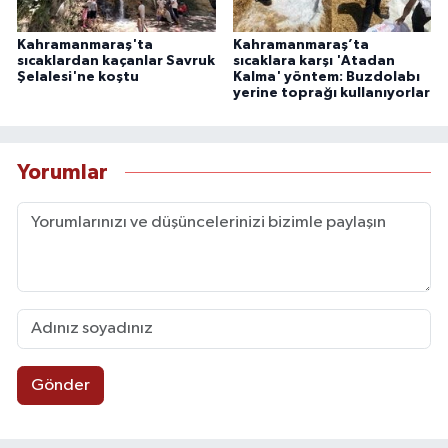
Kahramanmaraş'ta
Kahramanmaraş’ta
sıcaklardan kaçanlar Savruk
sıcaklara karşı 'Atadan
Şelalesi'ne koştu
Kalma' yöntem: Buzdolabı
yerine toprağı kullanıyorlar
Yorumlar
Gönder