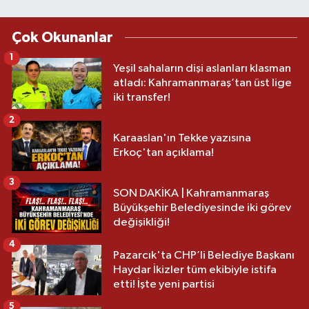
Çok Okunanlar
1
Yeşil sahaların dişi aslanları klasman
atladı: Kahramanmaraş’tan üst lige
iki transfer!
2
Karaaslan'ın Tekke yazısına
Erkoç'tan açıklama!
3
SON DAKİKA | Kahramanmaraş
Büyükşehir Belediyesinde iki görev
değişikliği!
4
Pazarcık'ta CHP’li Belediye Başkanı
Haydar İkizler tüm ekibiyle istifa
etti! İşte yeni partisi
5