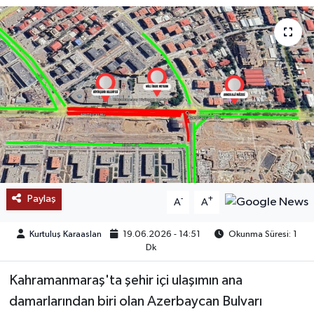
SAĞLIK
EĞİTİM
BÖLGE
KEŞFET
POPÜLER
Paylaş
-
+
A
A
DÜNYA
Kurtuluş Karaaslan
19.06.2026 - 14:51
Okunma Süresi: 1
TREND
Dk
MEDYA
Kahramanmaraş'ta şehir içi ulaşımın ana
damarlarından biri olan Azerbaycan Bulvarı
OTOMOTİV