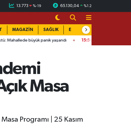
13.773
65.130,04
%
-19
%
1.2
T
MAGAZİN
SAĞLIK
EĞİTİM
YAŞAM
DÜN
 büyük panik yaşandı
15:58
Bağlarbaşı Mahallesi'nde 101. bulu
ndemi
 Açık Masa
 Masa Programı | 25 Kasım