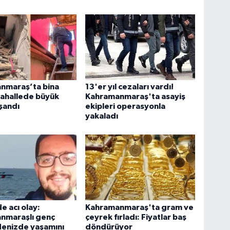
nmaraş’ta bina
13'er yıl cezaları vardı!
Mahallede büyük
Kahramanmaraş'ta asayiş
şandı
ekipleri operasyonla
yakaladı
e acı olay:
Kahramanmaraş'ta gram ve
nmaraşlı genç
çeyrek fırladı: Fiyatlar baş
denizde yaşamını
döndürüyor