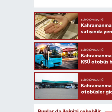
EDITÖRÜN SEÇTIĞI
Kahramanmara
satışında yen
EDITÖRÜN SEÇTIĞI
Kahramanmara
KSÜ otobüs h
EDITÖRÜN SEÇTIĞI
Kahramanmaraş
otobüsler gi
Bunlar da ilginizi çekebilir