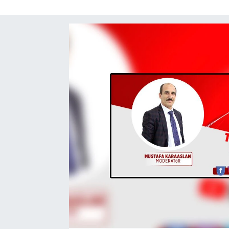
SAĞLIK
EĞİTİM
BÖLGE
KEŞFET
POPÜLER
DÜNYA
TREND
MEDYA
OTOMOTİV