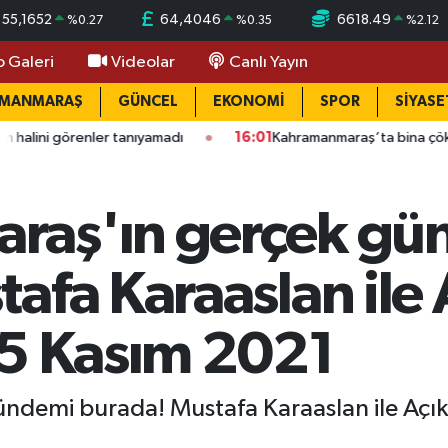
55,1652
64,4046
6618.49
%
0.27
%
0.35
%
2.12
o Galeri
Videolar
Canlı Yayın
AMANMARAŞ
GÜNCEL
EKONOMİ
SPOR
SİYASE
nler tanıyamadı
16:01
Kahramanmaraş’ta bina çöktü: Mahallede
raş'ın gerçek gü
afa Karaaslan ile
25 Kasım 2021
demi burada! Mustafa Karaaslan ile Açık