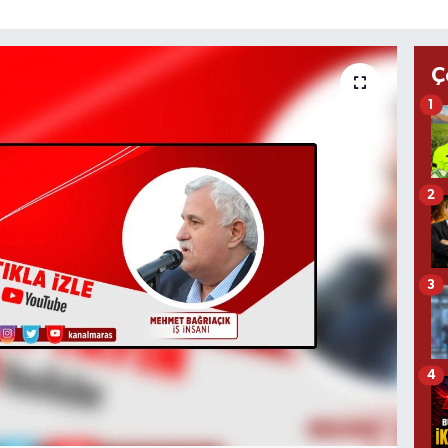
Ç
1
2
3
4