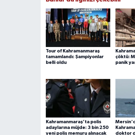
Tour of Kahramanmaraş
Kahrama
tamamlandı: Şampiyonlar
çöktü: 
belli oldu
panik ya
Kahramanmaraş’ta polis
Mersin'd
adaylarına müjde: 3 bin 250
Kahrama
yeni polis memuru alınacak
doktor 