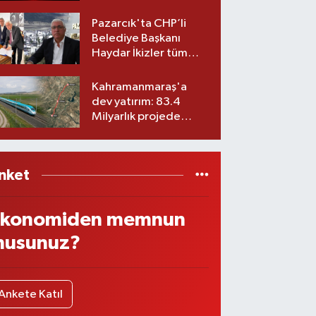
Belediyesinde iki
görev değişikliği!
Pazarcık'ta CHP’li
Belediye Başkanı
Haydar İkizler tüm
ekibiyle istifa etti! İşte
yeni partisi
Kahramanmaraş'a
dev yatırım: 83.4
Milyarlık projede
imzalar atıldı
nket
konomiden memnun
usunuz?
Ankete Katıl