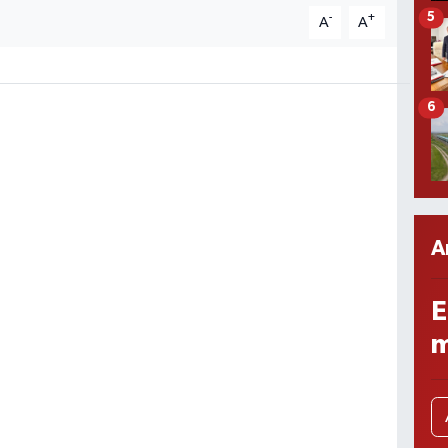
5
-
+
A
A
6
A
E
m