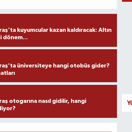
ş'ta kuyumcular kazan kaldıracak: Altın
i dönem...
ş'ta üniversiteye hangi otobüs gider?
atları
 otogarına nasıl gidilir, hangi
Y
diyor?