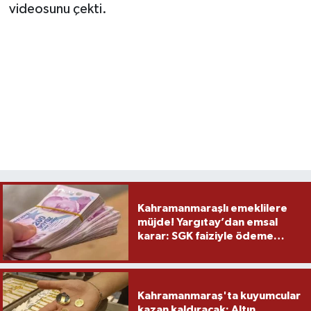
videosunu çekti.
TEKNOLOJİ
YAŞAM
KÜLTÜR SANAT
Kahramanmaraşlı emeklilere
müjde! Yargıtay’dan emsal
karar: SGK faiziyle ödeme
yapacak
Kahramanmaraş'ta kuyumcular
kazan kaldıracak: Altın