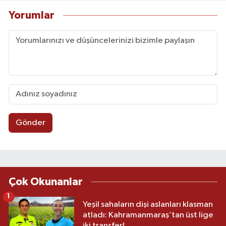
Yorumlar
Gönder
Çok Okunanlar
1
Yeşil sahaların dişi aslanları klasman
atladı: Kahramanmaraş’tan üst lige
iki transfer!