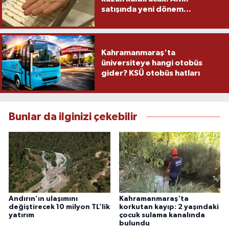
satışında yeni dönem...
Kahramanmaraş'ta
üniversiteye hangi otobüs
gider? KSÜ otobüs hatları
Bunlar da ilginizi çekebilir
Andırın’ın ulaşımını
Kahramanmaraş'ta
değiştirecek 10 milyon TL’lik
korkutan kayıp: 2 yaşındaki
yatırım
çocuk sulama kanalında
bulundu