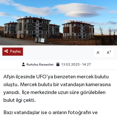
SAĞLIK
EĞİTİM
BÖLGE
KEŞFET
Paylaş
-
+
A
A
POPÜLER
Kurtuluş Karaaslan
13.02.2025 - 14:27
DÜNYA
Afşin ilçesinde UFO’ya benzeten mercek bulutu
oluştu. Mercek bulutu bir vatandaşın kamerasına
TREND
yansıdı. İlçe merkezinde uzun süre görülebilen
bulut ilgi çekti.
MEDYA
Bazı vatandaşlar ise o anların fotoğrafın ve
OTOMOTİV