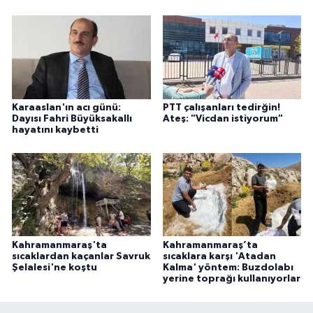
Karaaslan'ın acı günü:
PTT çalışanları tedirğin!
Dayısı Fahri Büyüksakallı
Ateş: "Vicdan istiyorum"
hayatını kaybetti
Kahramanmaraş'ta
Kahramanmaraş’ta
sıcaklardan kaçanlar Savruk
sıcaklara karşı 'Atadan
Şelalesi'ne koştu
Kalma' yöntem: Buzdolabı
yerine toprağı kullanıyorlar