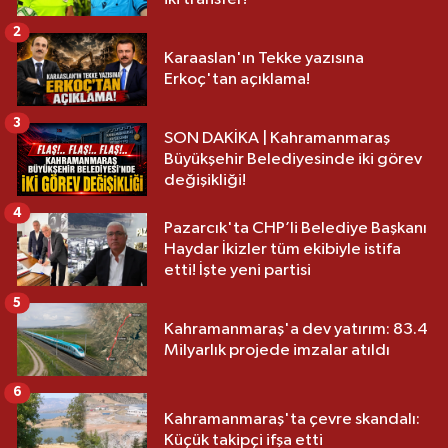
2
Karaaslan'ın Tekke yazısına
Erkoç'tan açıklama!
3
SON DAKİKA | Kahramanmaraş
Büyükşehir Belediyesinde iki görev
değişikliği!
4
Pazarcık'ta CHP’li Belediye Başkanı
Haydar İkizler tüm ekibiyle istifa
etti! İşte yeni partisi
5
Kahramanmaraş'a dev yatırım: 83.4
Milyarlık projede imzalar atıldı
6
Kahramanmaraş'ta çevre skandalı:
Küçük takipçi ifşa etti