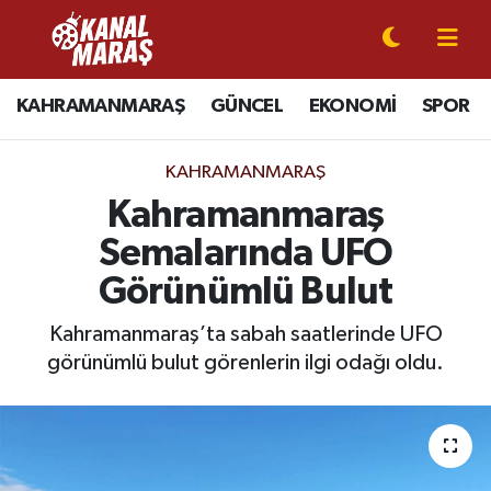
CANLI YAYIN
Kahramanmaraş Nöbetçi Eczaneler
KAHRAMANMARAŞ
GÜNCEL
EKONOMİ
SPOR
KAHRAMANMARAŞ
Kahramanmaraş Hava Durumu
KAHRAMANMARAŞ
GÜNCEL
Kahramanmaraş Namaz Vakitleri
Kahramanmaraş
Semalarında UFO
SPOR
Kahramanmaraş Trafik Yoğunluk Haritası
Görünümlü Bulut
SİYASET
Süper Lig Puan Durumu ve Fikstür
Kahramanmaraş’ta sabah saatlerinde UFO
görünümlü bulut görenlerin ilgi odağı oldu.
EKONOMİ
Tüm Manşetler
GÜNDEM
Son Dakika Haberleri
MAGAZİN
Haber Arşivi