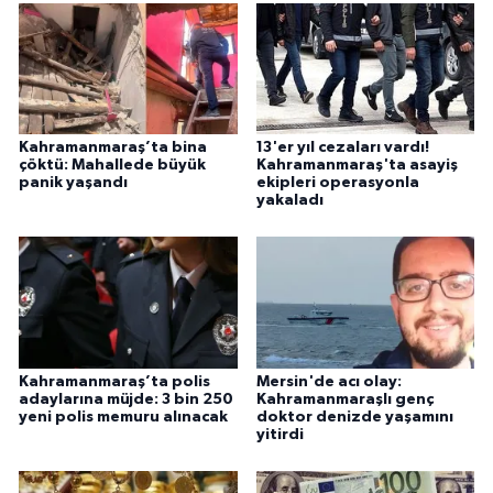
Kahramanmaraş’ta bina
13'er yıl cezaları vardı!
çöktü: Mahallede büyük
Kahramanmaraş'ta asayiş
panik yaşandı
ekipleri operasyonla
yakaladı
Kahramanmaraş’ta polis
Mersin'de acı olay:
adaylarına müjde: 3 bin 250
Kahramanmaraşlı genç
yeni polis memuru alınacak
doktor denizde yaşamını
yitirdi