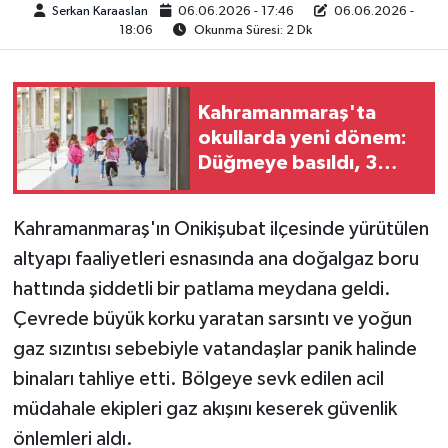
Serkan Karaaslan
06.06.2026 - 17:46
06.06.2026 -
18:06
Okunma Süresi: 2 Dk
TEKNOLOJİ
YAŞAM
Kahramanmaraş'ta
okullarda yeni dönem:
KÜLTÜR SANAT
Düğmeye basıldı, 3
bakanlık devrede!
Kahramanmaraş'ın Onikişubat ilçesinde yürütülen
altyapı faaliyetleri esnasında ana doğalgaz boru
hattında şiddetli bir patlama meydana geldi.
Çevrede büyük korku yaratan sarsıntı ve yoğun
gaz sızıntısı sebebiyle vatandaşlar panik halinde
binaları tahliye etti. Bölgeye sevk edilen acil
müdahale ekipleri gaz akışını keserek güvenlik
önlemleri aldı.