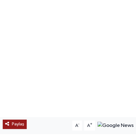
SAĞLIK
EĞİTİM
BÖLGE
KEŞFET
POPÜLER
DÜNYA
TREND
MEDYA
Paylaş
-
+
A
A
OTOMOTİV