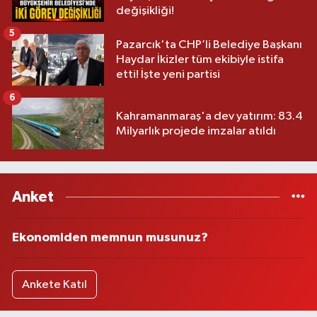
değişikliği!
5
Pazarcık'ta CHP’li Belediye Başkanı
Haydar İkizler tüm ekibiyle istifa
etti! İşte yeni partisi
6
Kahramanmaraş'a dev yatırım: 83.4
Milyarlık projede imzalar atıldı
Anket
Ekonomiden memnun musunuz?
Ankete Katıl