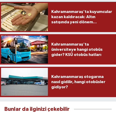
Kahramanmaraş'ta kuyumcular
kazan kaldıracak: Altın
satışında yeni dönem...
Kahramanmaraş'ta
üniversiteye hangi otobüs
gider? KSÜ otobüs hatları
Kahramanmaraş otogarına
nasıl gidilir, hangi otobüsler
gidiyor?
Bunlar da ilginizi çekebilir