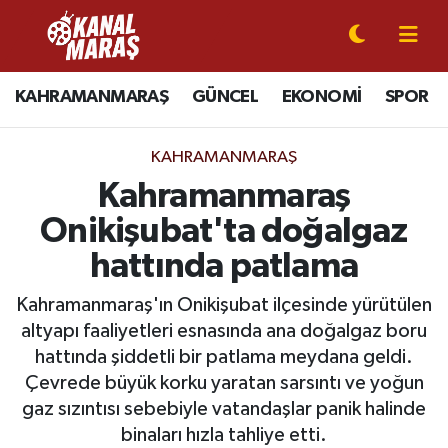
CANLI YAYIN
Kahramanmaraş Nöbetçi Eczaneler
KAHRAMANMARAŞ
GÜNCEL
EKONOMİ
SPOR
KAHRAMANMARAŞ
Kahramanmaraş Hava Durumu
KAHRAMANMARAŞ
GÜNCEL
Kahramanmaraş Namaz Vakitleri
Kahramanmaraş
Onikişubat'ta doğalgaz
SPOR
Kahramanmaraş Trafik Yoğunluk Haritası
hattında patlama
SİYASET
Süper Lig Puan Durumu ve Fikstür
Kahramanmaraş'ın Onikişubat ilçesinde yürütülen
altyapı faaliyetleri esnasında ana doğalgaz boru
EKONOMİ
Tüm Manşetler
hattında şiddetli bir patlama meydana geldi.
Çevrede büyük korku yaratan sarsıntı ve yoğun
GÜNDEM
Son Dakika Haberleri
gaz sızıntısı sebebiyle vatandaşlar panik halinde
MAGAZİN
Haber Arşivi
binaları hızla tahliye etti.