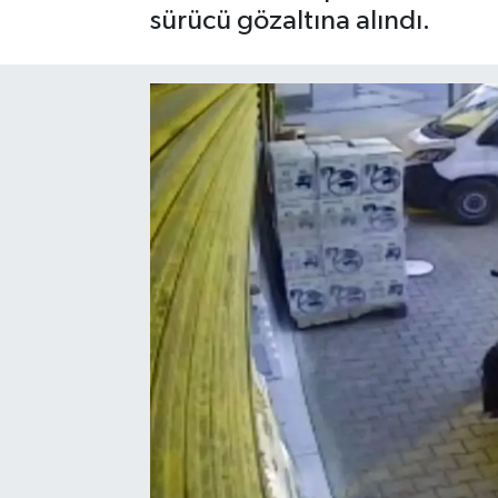
sürücü gözaltına alındı.
SAĞLIK
EĞİTİM
BÖLGE
KEŞFET
POPÜLER
DÜNYA
TREND
MEDYA
OTOMOTİV