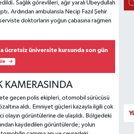
dildi. Sağlık görevlileri, ağır yaralı Ubeydullah
aptı. Ardından ambulansla Necip Fazıl Şehir
 serviste doktorların yoğun çabasına rağmen
a ücretsiz üniversite kursunda son gün
üle
K KAMERASINDA
ete geçen polis ekipleri, otomobil sürücüsü
altına aldı. Emniyet güçleri kazayla ilgili çok
Y
i olayın görüntülerine de ulaşıldı. Bölgedeki
rafından kaydedilen görüntülerde; yolun
otomobilin çarpma anı ve çevredeki