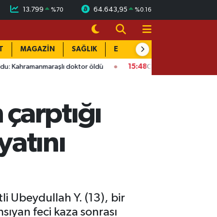
13.799
64.643,95
%
70
%
0.16
T
MAGAZİN
SAĞLIK
EĞİTİM
YAŞAM
DÜN
maraşlı doktor öldü
15:48
Onikişubat’ta ücretsiz üniversite k
çarptığı
yatını
i Ubeydullah Y. (13), bir
sıyan feci kaza sonrası