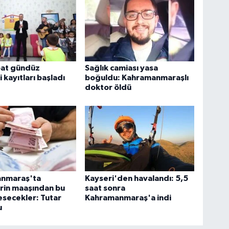
bat gündüz
Sağlık camiası yasa
 kayıtları başladı
boğuldu: Kahramanmaraşlı
doktor öldü
nmaraş'ta
Kayseri'den havalandı: 5,5
rin maaşından bu
saat sonra
esecekler: Tutar
Kahramanmaraş'a indi
u