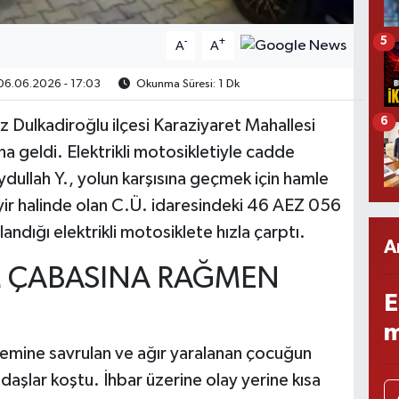
5
-
+
A
A
6.06.2026 - 17:03
Okunma Süresi: 1 Dk
6
 Dulkadiroğlu ilçesi Karaziyaret Mahallesi
geldi. Elektrikli motosikletiyle cadde
ydullah Y., yolun karşısına geçmek için hamle
yir halinde olan C.Ü. idaresindeki 46 AEZ 056
andığı elektrikli motosiklete hızla çarptı.
A
 ÇABASINA RAĞMEN
E
m
 zemine savrulan ve ağır yaralanan çocuğun
daşlar koştu. İhbar üzerine olay yerine kısa