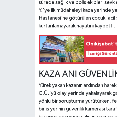
sürede sağlık ve polis ekipleri sevk e
Y.'ye ilk müdahaleyi kaza yerinde y
Hastanesi’ne götürülen çocuk, acil
kurtarılamayarak hayatını kaybetti.
Onikişubat’t
İçeriği Görünt
KAZA ANI GÜVENLİ
Yürek yakan kazanın ardından harek
C.Ü.'yü olay yerinde yakalayarak göz
yönlü bir soruşturma yürütürken, fec
bir iş yerinin güvenlik kamerası ta
karşısına geçmeye çalışan çocuğa 