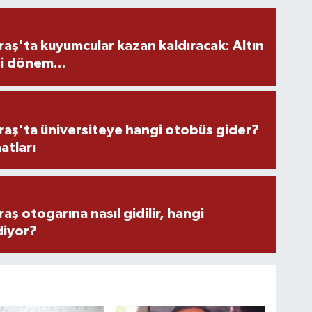
ş'ta kuyumcular kazan kaldıracak: Altın
i dönem...
ş'ta üniversiteye hangi otobüs gider?
atları
 otogarına nasıl gidilir, hangi
diyor?