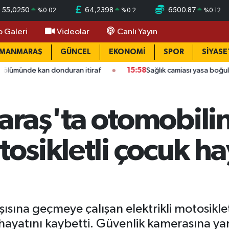
55,0250
64,2398
6500.87
%
0.02
%
0.2
%
0.12
o Galeri
Videolar
Canlı Yayın
AMANMARAŞ
GÜNCEL
EKONOMİ
SPOR
SİYASE
 donduran itiraf
15:58
Sağlık camiası yasa boğuldu: Kahraman
aş'ta otomobilin 
tosikletli çocuk ha
ına geçmeye çalışan elektrikli motosikletl
ayatını kaybetti. Güvenlik kamerasına yan