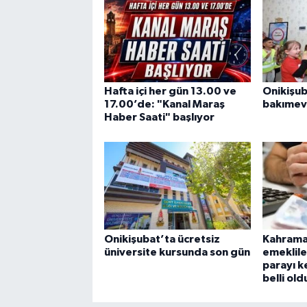
Hafta içi her gün 13.00 ve
Onikişu
17.00’de: "Kanal Maraş
bakımevi
Haber Saati" başlıyor
Onikişubat’ta ücretsiz
Kahrama
üniversite kursunda son gün
emeklile
parayı k
belli old