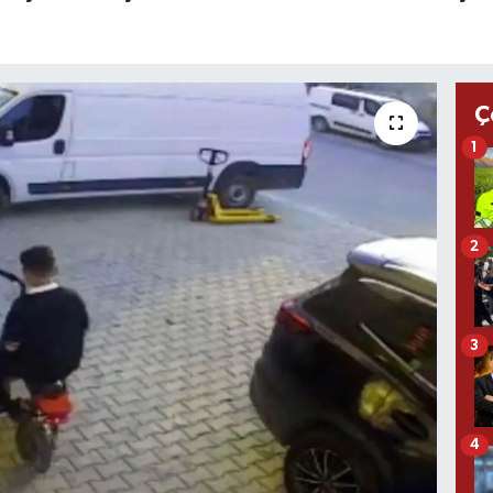
Ç
1
2
3
4