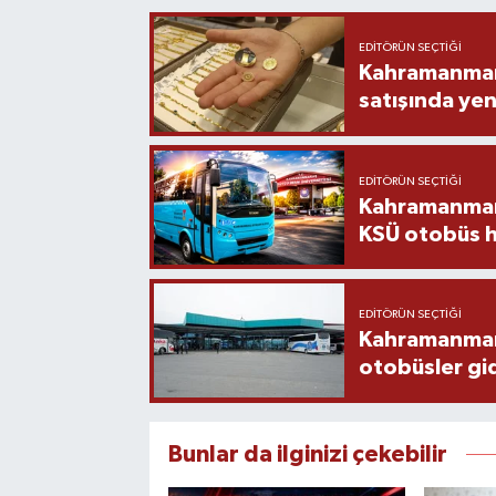
EDITÖRÜN SEÇTIĞI
Kahramanmara
satışında yen
EDITÖRÜN SEÇTIĞI
Kahramanmara
KSÜ otobüs h
EDITÖRÜN SEÇTIĞI
Kahramanmaraş
otobüsler gi
Bunlar da ilginizi çekebilir