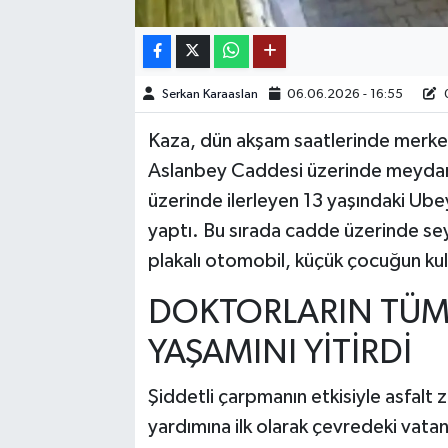
TEKNOLOJİ
Serkan Karaaslan
06.06.2026 - 16:55
0
YAŞAM
Kaza, dün akşam saatlerinde merkez
KÜLTÜR SANAT
Aslanbey Caddesi üzerinde meydana 
üzerinde ilerleyen 13 yaşındaki Ube
yaptı. Bu sırada cadde üzerinde se
plakalı otomobil, küçük çocuğun kull
DOKTORLARIN TÜM
YAŞAMINI YİTİRDİ
Şiddetli çarpmanın etkisiyle asfalt
yardımına ilk olarak çevredeki vatan