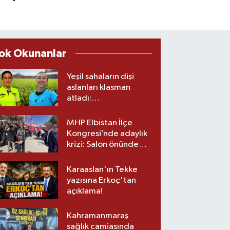
ok Okunanlar
Yeşil sahaların dişi
aslanları klasman
atladı:
Kahramanmaraş’tan
üst lige iki transfer!
MHP Elbistan İlçe
Kongresi’nde adaylık
krizi: Salon önünde
biber gazlı müdahale
Karaaslan'ın Tekke
yazısına Erkoç'tan
açıklama!
Kahramanmaraş
sağlık camiasında