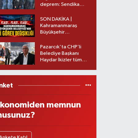
deprem: Sendika
başkanı istifa etti
SON DAKİKA |
Kahramanmaraş
Büyükşehir
Belediyesinde iki
görev değişikliği!
Pazarcık'ta CHP’li
Belediye Başkanı
Haydar İkizler tüm
ekibiyle istifa etti! İşte
yeni partisi
nket
konomiden memnun
usunuz?
Ankete Katıl