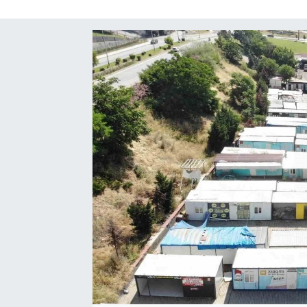
SAĞLIK
EĞİTİM
BÖLGE
KEŞFET
POPÜLER
DÜNYA
TREND
MEDYA
OTOMOTİV