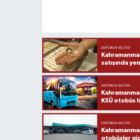
EDITÖRÜN SEÇTIĞI
Kahramanmara
satışında yen
EDITÖRÜN SEÇTIĞI
Kahramanmara
KSÜ otobüs h
EDITÖRÜN SEÇTIĞI
Kahramanmaraş
otobüsler gi