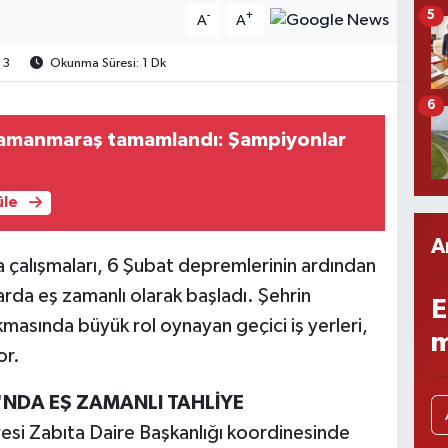
5
-
+
A
A
3
Okunma Süresi: 1 Dk
6
ramanmaraş tamamlandı: Şampiyonlar
üle
A
çalışmaları, 6 Şubat depremlerinin ardından
ılarda eş zamanlı olarak başladı. Şehrin
E
asında büyük rol oynayan geçici iş yerleri,
m
or.
NDA EŞ ZAMANLI TAHLİYE
si Zabıta Daire Başkanlığı koordinesinde