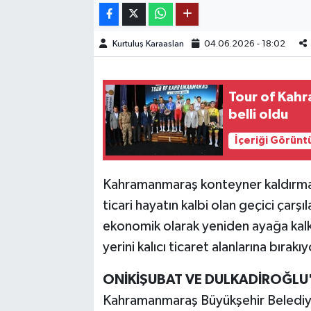
TEKNOLOJİ
Kurtuluş Karaaslan
04.06.2026 - 18:02
YAŞAM
Tour of Kah
KÜLTÜR SANAT
belli oldu
İçeriği Görünt
Kahramanmaraş konteyner kaldırma 
ticari hayatın kalbi olan geçici çarş
ekonomik olarak yeniden ayağa kalkm
yerini kalıcı ticaret alanlarına bırakıy
ONİKİŞUBAT VE DULKADİROĞLU'
Kahramanmaraş Büyükşehir Belediye