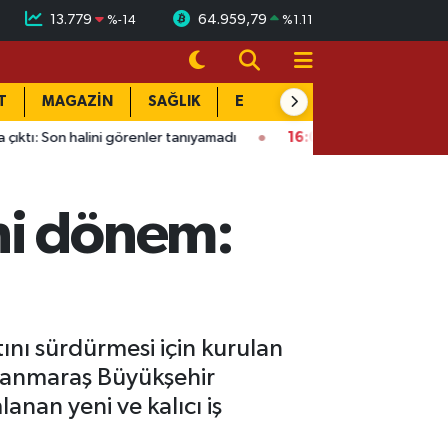
13.779
64.959,79
%
-14
%
1.11
T
MAGAZİN
SAĞLIK
EĞİTİM
YAŞAM
DÜN
 görenler tanıyamadı
16:01
Kahramanmaraş’ta bina çöktü: Maha
ni dönem:
nı sürdürmesi için kurulan
amanmaraş Büyükşehir
nan yeni ve kalıcı iş