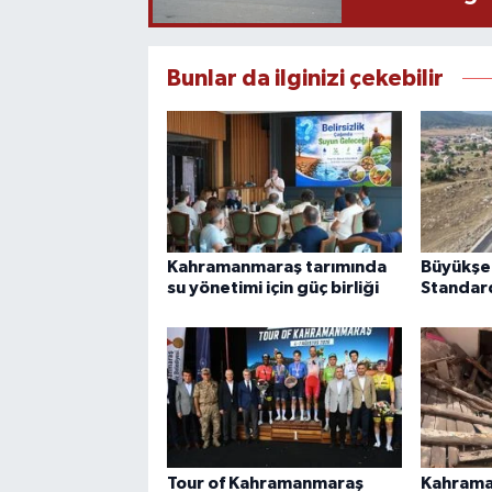
Bunlar da ilginizi çekebilir
Kahramanmaraş tarımında
Büyükşeh
su yönetimi için güç birliği
Standard
Tour of Kahramanmaraş
Kahrama