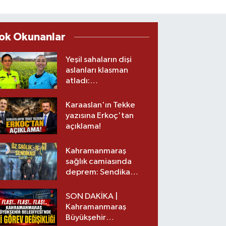
ok Okunanlar
Yeşil sahaların dişi
aslanları klasman
atladı:
Kahramanmaraş’tan
üst lige iki transfer!
Karaaslan'ın Tekke
yazısına Erkoç'tan
açıklama!
Kahramanmaraş
sağlık camiasında
deprem: Sendika
başkanı istifa etti
SON DAKİKA |
Kahramanmaraş
Büyükşehir