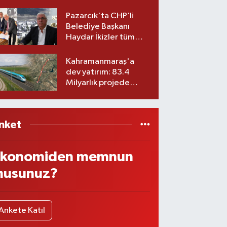
Belediyesinde iki
görev değişikliği!
Pazarcık'ta CHP’li
Belediye Başkanı
Haydar İkizler tüm
ekibiyle istifa etti! İşte
yeni partisi
Kahramanmaraş'a
dev yatırım: 83.4
Milyarlık projede
imzalar atıldı
nket
konomiden memnun
usunuz?
Ankete Katıl