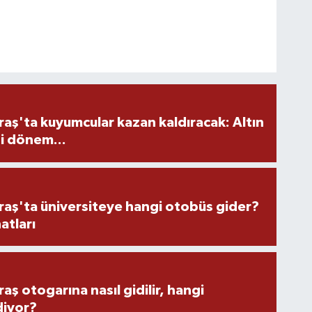
ş'ta kuyumcular kazan kaldıracak: Altın
i dönem...
ş'ta üniversiteye hangi otobüs gider?
atları
 otogarına nasıl gidilir, hangi
diyor?