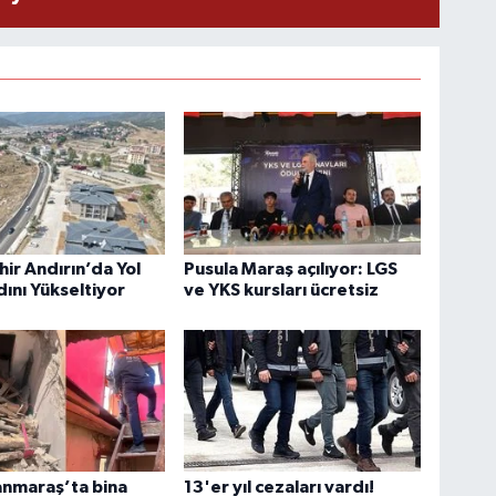
ir Andırın’da Yol
Pusula Maraş açılıyor: LGS
ını Yükseltiyor
ve YKS kursları ücretsiz
nmaraş’ta bina
13'er yıl cezaları vardı!