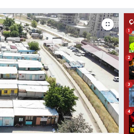
Ç
1
2
3
4