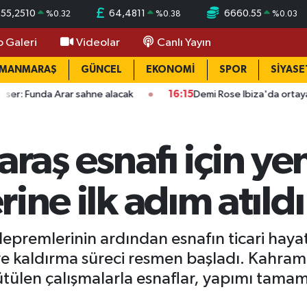
55,2510
64,4811
6660.55
%
0.32
%
0.38
%
0.03
o Galeri
Videolar
Canlı Yayın
AMANMARAŞ
GÜNCEL
EKONOMİ
SPOR
SİYASE
 sahne alacak
16:15
Demi Rose Ibiza'da ortaya çıktı: Son halini
aş esnafı için ye
erine ilk adım atıldı
remlerinin ardından esnafın ticari hayatı
 ve kaldırma süreci resmen başladı. Kahr
tülen çalışmalarla esnaflar, yapımı tamamla