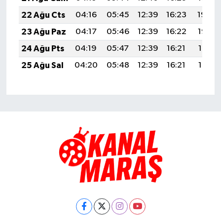
22 Ağu Cts
04:16
05:45
12:39
16:23
19:24
23 Ağu Paz
04:17
05:46
12:39
16:22
19:22
24 Ağu Pts
04:19
05:47
12:39
16:21
19:21
25 Ağu Sal
04:20
05:48
12:39
16:21
19:19