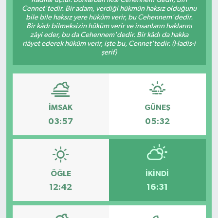
Cennet'tedir. Bir adam, verdiği hükmün haksız olduğunu
SAĞLIK
bile bile haksız yere hüküm verir, bu Cehennem'dedir.
Bir kâdı bilmeksizin hüküm verir ve insanların haklarını
zâyi eder, bu da Cehennem'dedir. Bir kâdı da hakka
EĞİTİM
riâyet ederek hüküm verir, işte bu, Cennet'tedir. (Hadis-i
şerif)
BÖLGE
KEŞFET
İMSAK
GÜNEŞ
POPÜLER
03:57
05:32
DÜNYA
TREND
ÖĞLE
İKINDI
12:42
16:31
MEDYA
OTOMOTİV