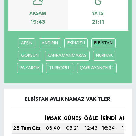
AKŞAM
YATSI
TEKNOLOJİ
19:43
21:11
YAŞAM
AFŞİN
ANDIRIN
EKİNÖZÜ
ELBİSTAN
KÜLTÜR SANAT
GÖKSUN
KAHRAMANMARAŞ
NURHAK
PAZARCIK
TÜRKOĞLU
ÇAĞLAYANCERİT
ELBİSTAN AYLIK NAMAZ VAKITLERI
İMSAK
GÜNEŞ
ÖĞLE
İKINDI
AKŞA
25 Tem Cts
03:40
05:21
12:43
16:34
19:55