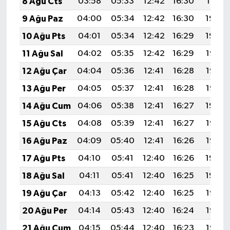
8 Ağu Cts
03:58
05:33
12:42
16:30
19:41
9 Ağu Paz
04:00
05:34
12:42
16:30
19:40
10 Ağu Pts
04:01
05:34
12:42
16:29
19:39
11 Ağu Sal
04:02
05:35
12:42
16:29
19:38
12 Ağu Çar
04:04
05:36
12:41
16:28
19:37
13 Ağu Per
04:05
05:37
12:41
16:28
19:35
14 Ağu Cum
04:06
05:38
12:41
16:27
19:34
15 Ağu Cts
04:08
05:39
12:41
16:27
19:33
16 Ağu Paz
04:09
05:40
12:41
16:26
19:32
17 Ağu Pts
04:10
05:41
12:40
16:26
19:30
18 Ağu Sal
04:11
05:41
12:40
16:25
19:29
19 Ağu Çar
04:13
05:42
12:40
16:25
19:28
20 Ağu Per
04:14
05:43
12:40
16:24
19:26
21 Ağu Cum
04:15
05:44
12:40
16:23
19:25