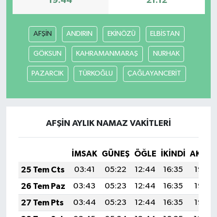
19:44
21:12
TEKNOLOJİ
AFŞİN
ANDIRIN
EKİNÖZÜ
ELBİSTAN
YAŞAM
GÖKSUN
KAHRAMANMARAŞ
NURHAK
KÜLTÜR SANAT
PAZARCIK
TÜRKOĞLU
ÇAĞLAYANCERİT
AFŞİN AYLIK NAMAZ VAKITLERI
İMSAK
GÜNEŞ
ÖĞLE
İKINDI
AKŞA
25 Tem Cts
03:41
05:22
12:44
16:35
19:56
26 Tem Paz
03:43
05:23
12:44
16:35
19:55
27 Tem Pts
03:44
05:23
12:44
16:35
19:55