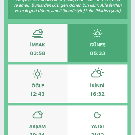
ve ameli. Bunlardan ikisi geri döner, biri kalır: Âile fertleri
SAĞLIK
ve malı geri döner, ameli (kendisiyle) kalır. (Hadis-i şerif)
EĞİTİM
BÖLGE
İMSAK
GÜNEŞ
03:58
05:33
KEŞFET
POPÜLER
ÖĞLE
İKINDI
DÜNYA
12:43
16:32
TREND
MEDYA
AKŞAM
YATSI
OTOMOTİV