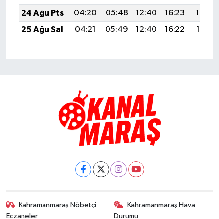
24 Ağu Pts
04:20
05:48
12:40
16:23
19:22
25 Ağu Sal
04:21
05:49
12:40
16:22
19:21
Kahramanmaraş Nöbetçi
Kahramanmaraş Hava
Eczaneler
Durumu