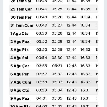
28 Tem Sal
03:45
05:24
12:44
16:35
19:54
29 Tem Çar
03:46
05:25
12:44
16:35
19:53
30 Tem Per
03:48
05:26
12:44
16:34
19:52
31 Tem Cum
03:49
05:27
12:44
16:34
19:51
1 Ağu Cts
03:50
05:28
12:44
16:34
19:50
2 Ağu Paz
03:52
05:28
12:44
16:34
19:49
3 Ağu Pts
03:53
05:29
12:44
16:33
19:48
4 Ağu Sal
03:54
05:30
12:44
16:33
19:47
5 Ağu Çar
03:55
05:31
12:43
16:33
19:46
6 Ağu Per
03:57
05:32
12:43
16:32
19:45
7 Ağu Cum
03:58
05:33
12:43
16:32
19:44
8 Ağu Cts
03:59
05:34
12:43
16:31
19:43
9 Ağu Paz
04:01
05:35
12:43
16:31
19:41
10 Ağu Pts
04:02
05:35
12:43
16:31
19:40