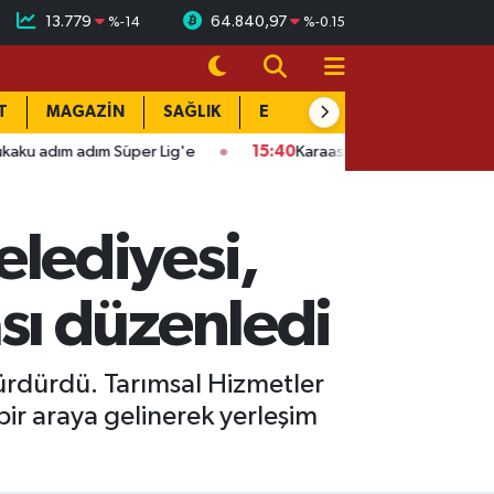
13.779
64.840,97
%
-14
%
-0.15
T
MAGAZİN
SAĞLIK
EĞİTİM
YAŞAM
DÜN
er Lig'e
15:40
Karaaslan'ın acı günü: Dayısı Fahri Büyüksakallı 
lediyesi,
sı düzenledi
ürdürdü. Tarımsal Hizmetler
ir araya gelinerek yerleşim