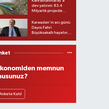
Kahramanmaraş'a
dev yatırım: 83.4
Milyarlık projede
imzalar atıldı
Karaaslan'ın acı günü:
Dayısı Fahri
Büyüksakallı hayatını
kaybetti
nket
konomiden memnun
usunuz?
Ankete Katıl