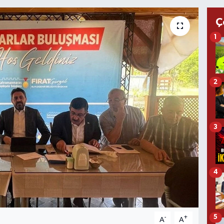
Ç
1
2
3
4
5
-
+
A
A