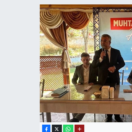
SAĞLIK
EĞİTİM
BÖLGE
KEŞFET
POPÜLER
DÜNYA
TREND
MEDYA
OTOMOTİV