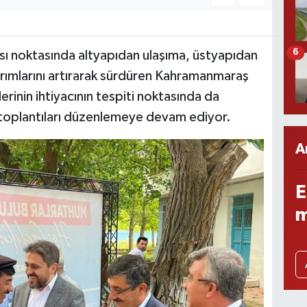
6
sı noktasında altyapıdan ulaşıma, üstyapıdan
ırımlarını artırarak sürdüren Kahramanmaraş
erinin ihtiyacının tespiti noktasında da
me toplantıları düzenlemeye devam ediyor.
A
E
m