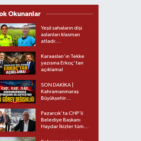
ok Okunanlar
Yeşil sahaların dişi
aslanları klasman
atladı:
Kahramanmaraş’tan
üst lige iki transfer!
Karaaslan'ın Tekke
yazısına Erkoç'tan
açıklama!
SON DAKİKA |
Kahramanmaraş
Büyükşehir
Belediyesinde iki
görev değişikliği!
Pazarcık'ta CHP’li
Belediye Başkanı
Haydar İkizler tüm
ekibiyle istifa etti! İşte
yeni partisi