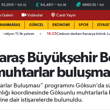
55,2510
64,4811
6660.55
%
0.32
%
0.38
%
0
o Galeri
Videolar
Canlı Yayın
AMANMARAŞ
GÜNCEL
EKONOMİ
SPOR
SİYASE
ım
16:25
Cimbom derken Kanarya bitirdi: Lukaku adım adım Süp
aş Büyükşehir Be
uhtarlar buluşma
tarlar Buluşması” programını Göksun’da s
nlığı koordinesinde Göksunlu muhtarlarla b
rine dair istişarelerde bulunuldu.