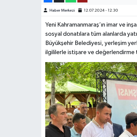
Haber Merkezi
12.07.2024 - 12:30
TEKNOLOJİ
Yeni Kahramanmaraş’ın imar ve inşa
YAŞAM
sosyal donatılara tüm alanlarda yat
Büyükşehir Belediyesi, yerleşim yerl
KÜLTÜR SANAT
ilgililerle istişare ve değerlendir