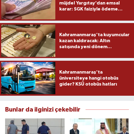
müjde! Yargıtay’dan emsal
karar: SGK faiziyle ödeme
yapacak
Kahramanmaraş'ta kuyumcular
kazan kaldıracak: Altın
satışında yeni dönem...
Kahramanmaraş'ta
üniversiteye hangi otobüs
gider? KSÜ otobüs hatları
Bunlar da ilginizi çekebilir