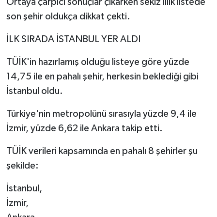
Ortaya çarpıcı sonuçlar çıkarken sekiz illik listede
son şehir oldukça dikkat çekti.
TEKNOLOJİ
İLK SIRADA İSTANBUL YER ALDI
YAŞAM
TÜİK'in hazırlamış olduğu listeye göre yüzde
KÜLTÜR SANAT
14,75 ile en pahalı şehir, herkesin beklediği gibi
İstanbul oldu.
Türkiye'nin metropolünü sırasıyla yüzde 9,4 ile
İzmir, yüzde 6,62 ile Ankara takip etti.
TÜİK verileri kapsamında en pahalı 8 şehirler şu
şekilde:
İstanbul,
İzmir,