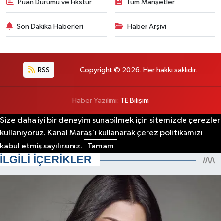
Puan Durumu ve Fikstür
Tüm Manşetler
Son Dakika Haberleri
Haber Arşivi
RSS
Copyright © 2026. Her hakkı saklıdır.
Haber Yazılımı:
TE Bilişim
Size daha iyi bir deneyim sunabilmek için sitemizde çerezler
kullanıyoruz. Kanal Maraş'ı kullanarak çerez politikamızı
kabul etmiş sayılırsınız.
Tamam