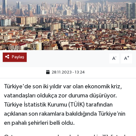
SAĞLIK
EĞİTİM
BÖLGE
KEŞFET
Paylaş
-
+
A
A
POPÜLER
28.11.2023 - 13:24
Türkiye'de son iki yıldır var olan ekonomik kriz,
DÜNYA
vatandaşları oldukça zor duruma düşürüyor.
TREND
Türkiye İstatistik Kurumu (TÜİK) tarafından
açıklanan son rakamlara bakıldığında Türkiye’nin
MEDYA
en pahalı şehirleri belli oldu.
OTOMOTİV