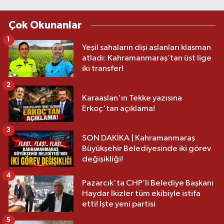
Çok Okunanlar
1
Yeşil sahaların dişi aslanları klasman
atladı: Kahramanmaraş’tan üst lige
iki transfer!
2
Karaaslan'ın Tekke yazısına
Erkoç'tan açıklama!
3
SON DAKİKA | Kahramanmaraş
Büyükşehir Belediyesinde iki görev
değişikliği!
4
Pazarcık'ta CHP’li Belediye Başkanı
Haydar İkizler tüm ekibiyle istifa
etti! İşte yeni partisi
5