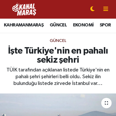
CANLI YAYIN
Kahramanmaraş Nöbetçi Eczaneler
KAHRAMANMARAŞ
GÜNCEL
EKONOMİ
SPOR
KAHRAMANMARAŞ
Kahramanmaraş Hava Durumu
GÜNCEL
GÜNCEL
Kahramanmaraş Namaz Vakitleri
İşte Türkiye'nin en pahalı
sekiz şehri
SPOR
Kahramanmaraş Trafik Yoğunluk Haritası
TÜİK tarafından açıklanan listede Türkiye'nin en
SİYASET
Süper Lig Puan Durumu ve Fikstür
pahalı şehri şehirleri belli oldu. Sekiz ilin
bulunduğu listede zirvede İstanbul var...
EKONOMİ
Tüm Manşetler
GÜNDEM
Son Dakika Haberleri
MAGAZİN
Haber Arşivi