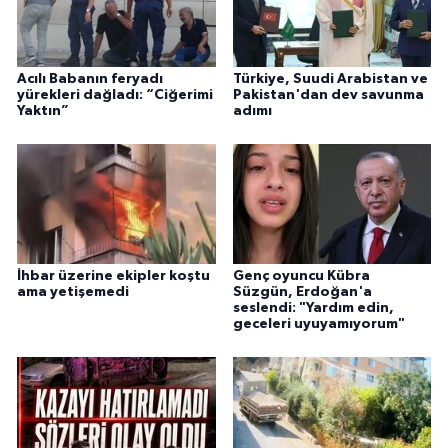
Acılı Babanın feryadı
Türkiye, Suudi Arabistan ve
yürekleri dağladı: “Ciğerimi
Pakistan'dan dev savunma
Yaktın”
adımı
İhbar üzerine ekipler koştu
Genç oyuncu Kübra
ama yetişemedi
Süzgün, Erdoğan'a
seslendi: "Yardım edin,
geceleri uyuyamıyorum"