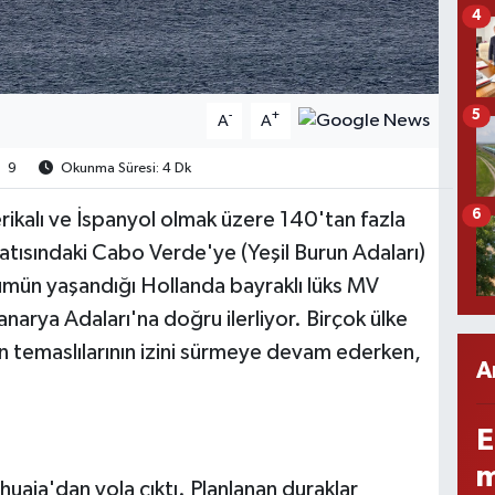
4
5
-
+
A
A
9
Okunma Süresi: 4 Dk
6
rikalı ve İspanyol olmak üzere 140'tan fazla
batısındaki Cabo Verde'ye (Yeşil Burun Adaları)
ölümün yaşandığı Hollanda bayraklı lüks MV
anarya Adaları'na doğru ilerliyor. Birçok ülke
ın temaslılarının izini sürmeye devam ederken,
A
E
m
uaia'dan yola çıktı. Planlanan duraklar