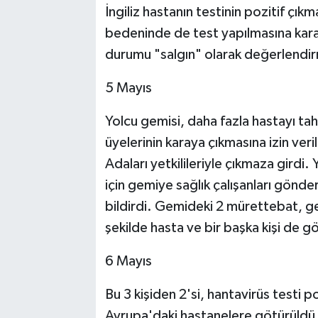
İngiliz hastanın testinin pozitif çık
bedeninde de test yapılmasına kara
durumu "salgın" olarak değerlendi
5 Mayıs
Yolcu gemisi, daha fazla hastayı ta
üyelerinin karaya çıkmasına izin ver
Adaları yetkilileriyle çıkmaza girdi. 
için gemiye sağlık çalışanları gönd
bildirdi. Gemideki 2 mürettebat, g
şekilde hasta ve bir başka kişi de g
6 Mayıs
Bu 3 kişiden 2'si, hantavirüs testi p
Avrupa'daki hastanelere götürüldü.