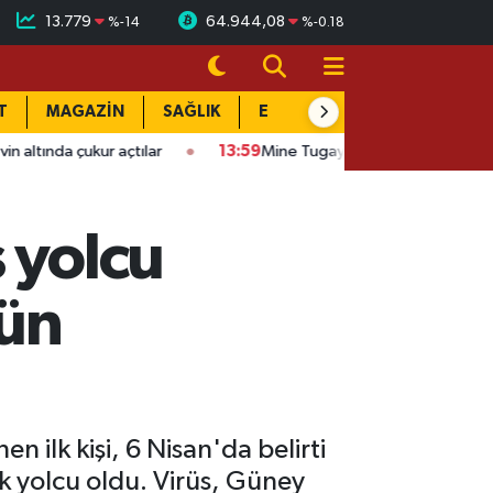
13.779
64.944,08
%
-14
%
-0.18
T
MAGAZİN
SAĞLIK
EĞİTİM
YAŞAM
DÜN
ur açtılar
13:59
Mine Tugay 30 yıl önceki halini paylaştı: Görenl
 yolcu
sün
ilk kişi, 6 Nisan'da belirti
k yolcu oldu. Virüs, Güney