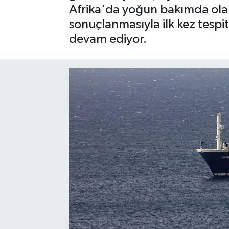
Afrika'da yoğun bakımda olan 
SAĞLIK
sonuçlanmasıyla ilk kez tespit 
devam ediyor.
EĞİTİM
BÖLGE
KEŞFET
POPÜLER
DÜNYA
TREND
MEDYA
OTOMOTİV