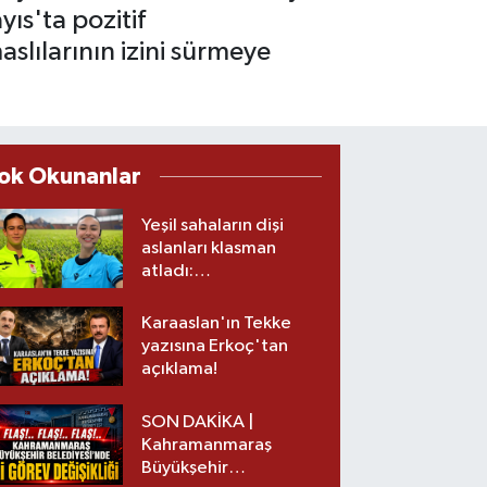
ıs'ta pozitif
aslılarının izini sürmeye
ok Okunanlar
Yeşil sahaların dişi
aslanları klasman
atladı:
Kahramanmaraş’tan
üst lige iki transfer!
Karaaslan'ın Tekke
yazısına Erkoç'tan
açıklama!
SON DAKİKA |
Kahramanmaraş
Büyükşehir