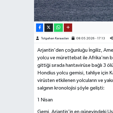
TEKNOLOJİ
YAŞAM
KÜLTÜR SANAT
Tolgahan Karaaslan
08.05.2026 - 17:13
Arjantin'den çoğunluğu İngiliz, Ame
yolcu ve mürettebat ile Afrika'nın 
gittiği sırada hantavirüse bağlı 3 
Hondius yolcu gemisi, tahliye için K
virüsten etkilenen yolcuların ve yak
salgının kronolojisi şöyle gelişti:
1 Nisan
Gemi, Arjantin'in en güneyindeki Ush