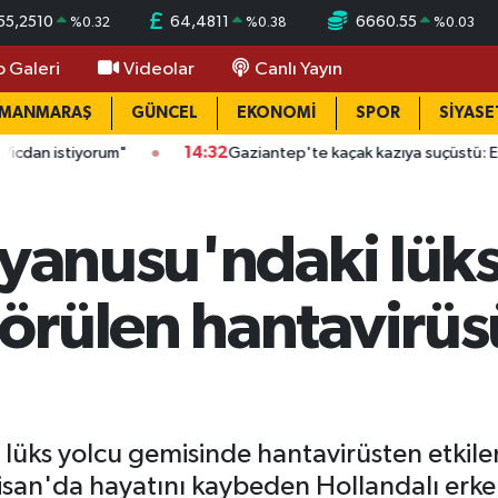
55,2510
64,4811
6660.55
%
0.32
%
0.38
%
0.03
o Galeri
Videolar
Canlı Yayın
AMANMARAŞ
GÜNCEL
EKONOMİ
SPOR
SİYASE
orum"
14:32
Gaziantep'te kaçak kazıya suçüstü: Evin altında çuk
kyanusu'ndaki lüks
örülen hantavirü
ks yolcu gemisinde hantavirüsten etkilenen 
san'da hayatını kaybeden Hollandalı erke