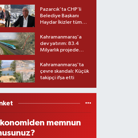
Belediyesinde iki
görev değişikliği!
Pazarcık'ta CHP’li
Belediye Başkanı
Haydar İkizler tüm
ekibiyle istifa etti! İşte
yeni partisi
Kahramanmaraş'a
dev yatırım: 83.4
Milyarlık projede
imzalar atıldı
Kahramanmaraş'ta
çevre skandalı: Küçük
takipçi ifşa etti
nket
konomiden memnun
usunuz?