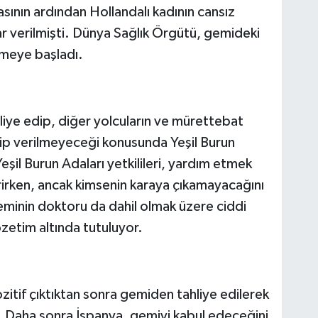
masının ardından Hollandalı kadının cansız
r verilmişti. Dünya Sağlık Örgütü, gemideki
rmeye başladı.
hliye edip, diğer yolcuların ve mürettebat
ilip verilmeyeceği konusunda Yeşil Burun
Yeşil Burun Adaları yetkilileri, yardım etmek
erirken, ancak kimsenin karaya çıkamayacağını
eminin doktoru da dahil olmak üzere ciddi
özetim altında tutuluyor.
ozitif çıktıktan sonra gemiden tahliye edilerek
 Daha sonra İspanya, gemiyi kabul edeceğini