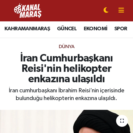
CANLI YAYIN
Kahramanmaraş Nöbetçi Eczaneler
KAHRAMANMARAŞ
GÜNCEL
EKONOMİ
SPOR
KAHRAMANMARAŞ
Kahramanmaraş Hava Durumu
DÜNYA
GÜNCEL
Kahramanmaraş Namaz Vakitleri
İran Cumhurbaşkanı
Reisi'nin helikopter
SPOR
Kahramanmaraş Trafik Yoğunluk Haritası
enkazına ulaşıldı
SİYASET
Süper Lig Puan Durumu ve Fikstür
İran cumhurbaşkanı İbrahim Reisi’nin içerisinde
bulunduğu helikopterin enkazına ulaşıldı.
EKONOMİ
Tüm Manşetler
GÜNDEM
Son Dakika Haberleri
MAGAZİN
Haber Arşivi