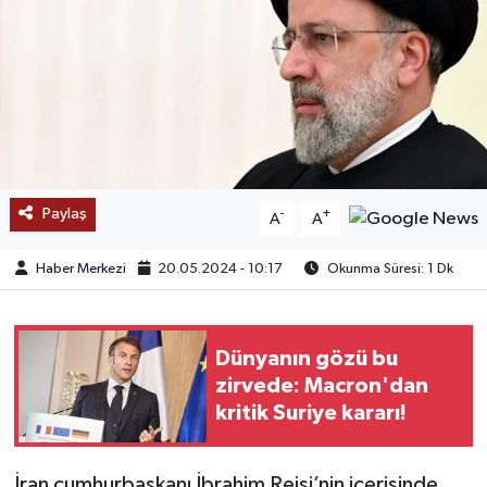
SAĞLIK
EĞİTİM
BÖLGE
KEŞFET
Paylaş
-
+
A
A
POPÜLER
Haber Merkezi
20.05.2024 - 10:17
Okunma Süresi: 1 Dk
DÜNYA
Dünyanın gözü bu
TREND
zirvede: Macron'dan
kritik Suriye kararı!
MEDYA
OTOMOTİV
İran cumhurbaşkanı İbrahim Reisi’nin içerisinde