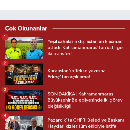
Çok Okunanlar
1
Yeşil sahaların dişi aslanları klasman
atladı: Kahramanmaraş’tan üst lige
iki transfer!
2
Karaaslan'ın Tekke yazısına
Erkoç'tan açıklama!
3
SON DAKİKA | Kahramanmaraş
Büyükşehir Belediyesinde iki görev
değişikliği!
4
Pazarcık'ta CHP’li Belediye Başkanı
Haydar İkizler tüm ekibiyle istifa