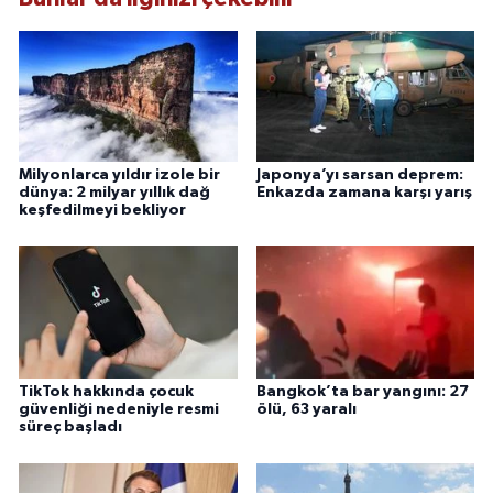
Milyonlarca yıldır izole bir
Japonya’yı sarsan deprem:
dünya: 2 milyar yıllık dağ
Enkazda zamana karşı yarış
keşfedilmeyi bekliyor
TikTok hakkında çocuk
Bangkok’ta bar yangını: 27
güvenliği nedeniyle resmi
ölü, 63 yaralı
süreç başladı