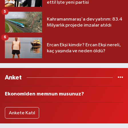
etti! İşte yeni partisi
5
Kahramanmaraş'a dev yatırım: 83.4
Milyarlık projede imzalar atıldı
6
Ercan Ekşi kimdir? Ercan Ekşi nereli,
kaç yaşında ve neden öldü?
Anket
Ekonomiden memnun musunuz?
Ankete Katıl