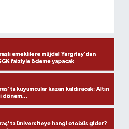
şlı emeklilere müjde! Yargıtay’dan
 SGK faiziyle ödeme yapacak
ş'ta kuyumcular kazan kaldıracak: Altın
i dönem...
ş'ta üniversiteye hangi otobüs gider?