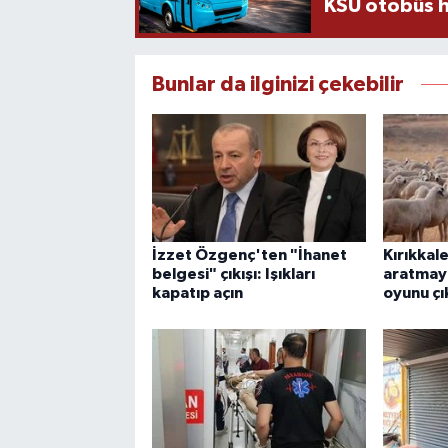
KSÜ otobüs h
Bunlar da ilginizi çekebilir
İzzet Özgenç'ten "İhanet
Kırıkkale
belgesi" çıkışı: Işıkları
aratmaya
kapatıp açın
oyunu çı