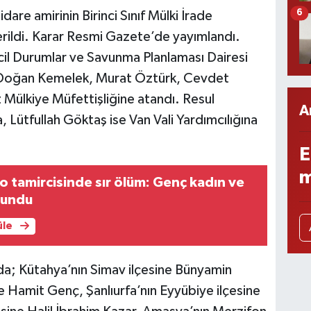
6
idare amirinin Birinci Sınıf Mülki İrade
verildi. Karar Resmi Gazete’de yayımlandı.
il Durumlar ve Savunma Planlaması Dairesi
, Doğan Kemelek, Murat Öztürk, Cevdet
 Mülkiye Müfettişliğine atandı. Resul
A
, Lütfullah Göktaş ise Van Vali Yardımcılığına
E
m
 tamircisinde sır ölüm: Genç kadın ve
lundu
üle
a; Kütahya’nın Simav ilçesine Bünyamin
e Hamit Genç, Şanlıurfa’nın Eyyübiye ilçesine