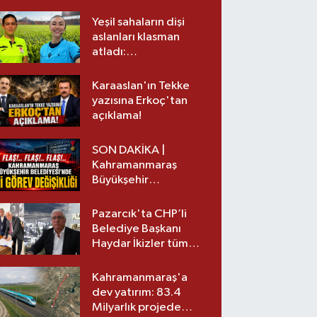
Yeşil sahaların dişi
aslanları klasman
atladı:
Kahramanmaraş’tan
üst lige iki transfer!
Karaaslan'ın Tekke
yazısına Erkoç'tan
açıklama!
SON DAKİKA |
Kahramanmaraş
Büyükşehir
Belediyesinde iki
görev değişikliği!
Pazarcık'ta CHP’li
Belediye Başkanı
Haydar İkizler tüm
ekibiyle istifa etti! İşte
yeni partisi
Kahramanmaraş'a
dev yatırım: 83.4
Milyarlık projede