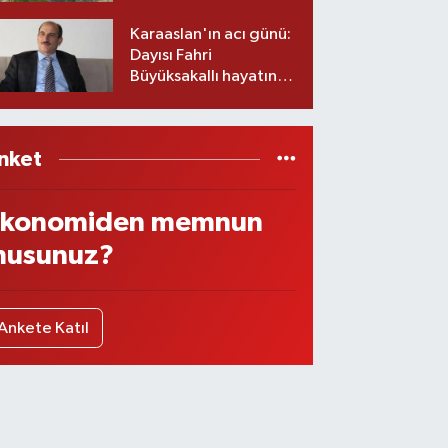
imzalar atıldı
Karaaslan'ın acı günü:
Dayısı Fahri
Büyüksakallı hayatını
kaybetti
nket
konomiden memnun
usunuz?
Ankete Katıl