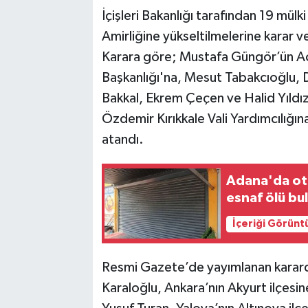
İçişleri Bakanlığı tarafından 19 mülki 
TEKNOLOJİ
Amirliğine yükseltilmelerine karar 
Karara göre; Mustafa Güngör’ün Ac
YAŞAM
Başkanlığı'na, Mesut Tabakcıoğlu
Bakkal, Ekrem Çeçen ve Halid Yıldız
KÜLTÜR SANAT
Özdemir Kırıkkale Vali Yardımcılığına
atandı.
Adana'da oto
esnaf ölü bu
İçeriği Görünt
Resmi Gazete’de yayımlanan karard
Karaloğlu, Ankara’nın Akyurt ilçesin