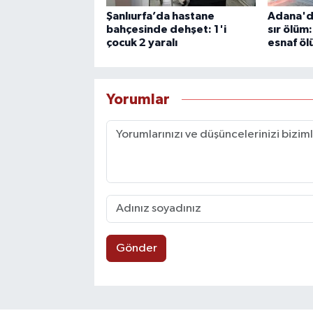
Şanlıurfa’da hastane
Adana'da
bahçesinde dehşet: 1'i
sır ölüm
çocuk 2 yaralı
esnaf öl
Yorumlar
Gönder