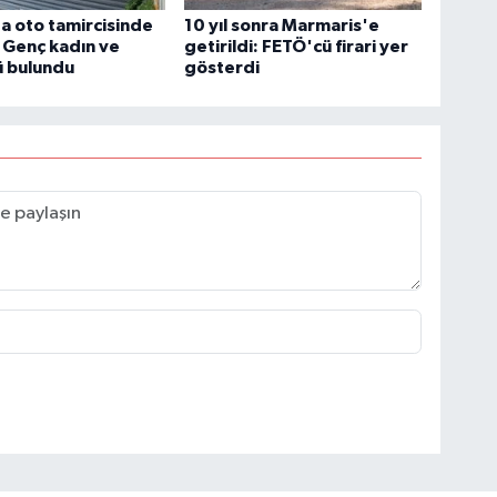
 oto tamircisinde
10 yıl sonra Marmaris'e
: Genç kadın ve
getirildi: FETÖ'cü firari yer
ü bulundu
gösterdi