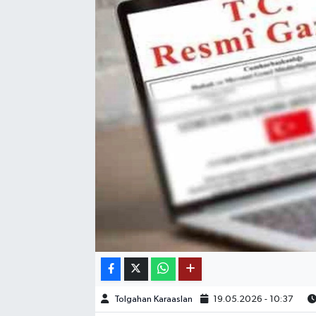
SAĞLIK
EĞİTİM
BÖLGE
KEŞFET
POPÜLER
DÜNYA
TREND
MEDYA
Tolgahan Karaaslan
19.05.2026 - 10:37
OTOMOTİV