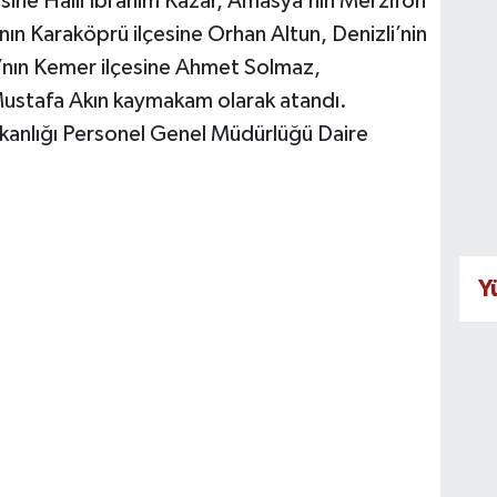
esine Halil İbrahim Kazar, Amasya’nın Merzifon
nın Karaköprü ilçesine Orhan Altun, Denizli’nin
a’nın Kemer ilçesine Ahmet Solmaz,
 Mustafa Akın kaymakam olarak atandı.
Bakanlığı Personel Genel Müdürlüğü Daire
Y