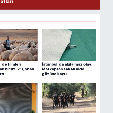
atları
'de filmleri
İstanbul'da akılalmaz olay:
n hırsızlık: Çoban
Matkaptan seken vida
ktı
gözüne kaçtı