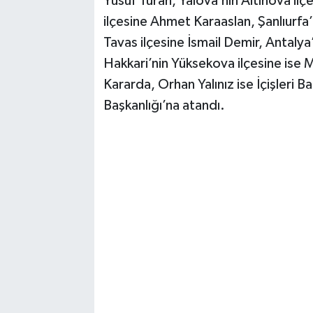
Yusuf Turan, Yalova’nın Altınova ilç
ilçesine Ahmet Karaaslan, Şanlıurfa’
Tavas ilçesine İsmail Demir, Antaly
Hakkari’nin Yüksekova ilçesine ise
Kararda, Orhan Yalınız ise İçişleri 
Başkanlığı’na atandı.