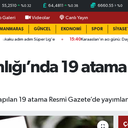
55,2510
64,4811
6660.55
%
0.32
%
0.38
%
0
o Galeri
Videolar
Canlı Yayın
AMANMARAŞ
GÜNCEL
EKONOMİ
SPOR
SİYASE
adım Süper Lig'e
15:40
Karaaslan'ın acı günü: Dayısı Fahri Büyü
anlığı’nda 19 atam
 yapılan 19 atama Resmi Gazete’de yayımlan
Ç