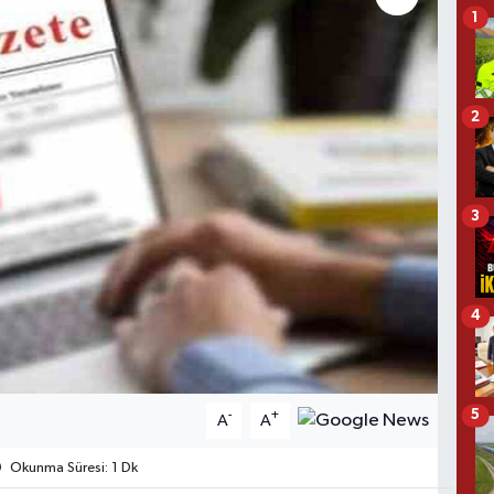
1
2
3
4
5
-
+
A
A
Okunma Süresi: 1 Dk