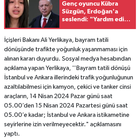
Genç oyuncu Kübra
Süzgün, Erdoğan'a
TEKNOLOJİ
seslendi: "Yardım edin,
geceleri
YAŞAM
uyuyamıyorum"
İçişleri Bakanı Ali Yerlikaya, bayram tatili
KÜLTÜR SANAT
dönüşünde trafikte yoğunluk yaşanmaması için
alınan kararı duyurdu. Sosyal medya hesabından
açıklama yapan Yerlikaya, ''Bayram tatili dönüşü
İstanbul ve Ankara illerindeki trafik yoğunluğunun
azaltılabilmesi için kamyon, çekici ve tanker cinsi
araçların, 14 Nisan 2024 Pazar günü saat
05.00’den 15 Nisan 2024 Pazartesi günü saat
05.00’e kadar; İstanbul ve Ankara istikametine
seyirlerine izin verilmeyecektir." açıklamasını
yaptı.