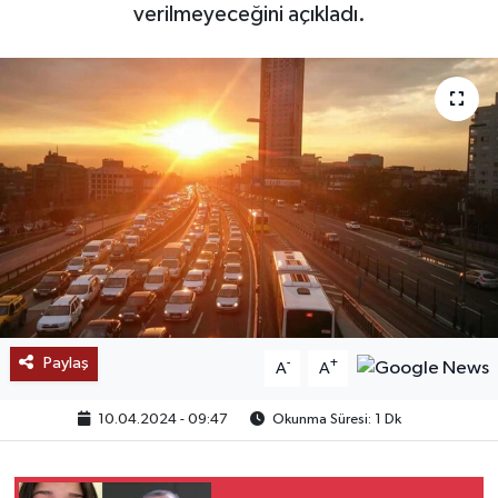
verilmeyeceğini açıkladı.
SAĞLIK
EĞİTİM
BÖLGE
KEŞFET
POPÜLER
DÜNYA
Paylaş
-
+
A
A
TREND
10.04.2024 - 09:47
Okunma Süresi: 1 Dk
MEDYA
OTOMOTİV