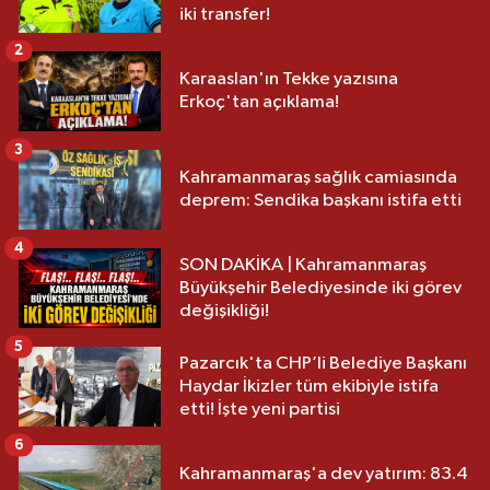
iki transfer!
2
Karaaslan'ın Tekke yazısına
Erkoç'tan açıklama!
3
Kahramanmaraş sağlık camiasında
deprem: Sendika başkanı istifa etti
4
SON DAKİKA | Kahramanmaraş
Büyükşehir Belediyesinde iki görev
değişikliği!
5
Pazarcık'ta CHP’li Belediye Başkanı
Haydar İkizler tüm ekibiyle istifa
etti! İşte yeni partisi
6
Kahramanmaraş'a dev yatırım: 83.4