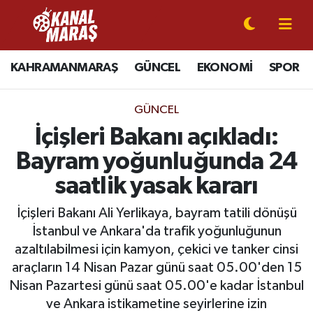
CANLI YAYIN
Kahramanmaraş Nöbetçi Eczaneler
KAHRAMANMARAŞ
GÜNCEL
EKONOMİ
SPOR
KAHRAMANMARAŞ
Kahramanmaraş Hava Durumu
GÜNCEL
GÜNCEL
Kahramanmaraş Namaz Vakitleri
İçişleri Bakanı açıkladı:
Bayram yoğunluğunda 24
SPOR
Kahramanmaraş Trafik Yoğunluk Haritası
saatlik yasak kararı
SİYASET
Süper Lig Puan Durumu ve Fikstür
İçişleri Bakanı Ali Yerlikaya, bayram tatili dönüşü
İstanbul ve Ankara'da trafik yoğunluğunun
EKONOMİ
Tüm Manşetler
azaltılabilmesi için kamyon, çekici ve tanker cinsi
araçların 14 Nisan Pazar günü saat 05.00'den 15
GÜNDEM
Son Dakika Haberleri
Nisan Pazartesi günü saat 05.00'e kadar İstanbul
MAGAZİN
Haber Arşivi
ve Ankara istikametine seyirlerine izin