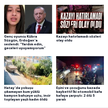
Genç oyuncu Kübra
Kazayı hatırlamadı sözleri
Süzgün, Erdoğan'a
olay oldu
seslendi: "Yardım edin,
geceleri uyuyamıyorum"
Hatay'da yokuşu
Eşini ve çocuğunu kazada
çıkamayan kum yüklü
kaybetti! İki otomobil kafa
kamyon bahçeye uçtu, incir
kafaya çarpıştı: 2 ölü 5
toplayan yaşlı kadın öldü
yaralı