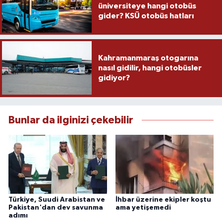
üniversiteye hangi otobüs
gider? KSÜ otobüs hatları
Kahramanmaraş otogarına
nasıl gidilir, hangi otobüsler
gidiyor?
Bunlar da ilginizi çekebilir
Türkiye, Suudi Arabistan ve
İhbar üzerine ekipler koştu
Pakistan'dan dev savunma
ama yetişemedi
adımı