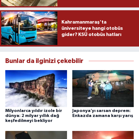
Kahramanmaraş'ta
üniversiteye hangi otobüs
gider? KSÜ otobüs hatları
Bunlar da ilginizi çekebilir
Milyonlarca yıldır izole bir
Japonya’yı sarsan deprem:
dünya: 2 milyar yıllık dağ
Enkazda zamana karşı yarış
keşfedilmeyi bekliyor