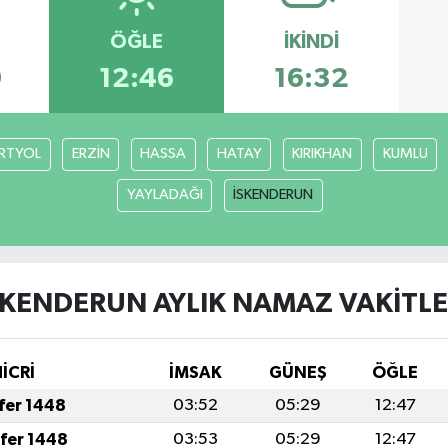
ÖĞLE
İKINDI
9
12:46
16:32
RTYOL
ERZİN
HASSA
HATAY
KIRIKHAN
KUMLU
YAYLADAĞI
İSKENDERUN
SKENDERUN AYLIK NAMAZ VAKITLE
İCRİ
İMSAK
GÜNEŞ
ÖĞLE
afer 1448
03:52
05:29
12:47
afer 1448
03:53
05:29
12:47