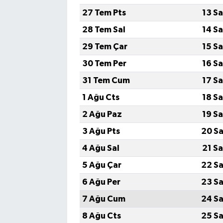
27 Tem Pts
13 S
TEKNOLOJİ
28 Tem Sal
14 S
29 Tem Çar
15 S
YAŞAM
30 Tem Per
16 S
KÜLTÜR SANAT
31 Tem Cum
17 S
1 Ağu Cts
18 S
2 Ağu Paz
19 S
3 Ağu Pts
20 Sa
4 Ağu Sal
21 S
5 Ağu Çar
22 Sa
6 Ağu Per
23 Sa
7 Ağu Cum
24 Sa
8 Ağu Cts
25 Sa