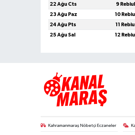
22 Ağu Cts
9 Rebiu
23 Ağu Paz
10 Rebi
24 Ağu Pts
11 Rebi
25 Ağu Sal
12 Rebi
Kahramanmaraş Nöbetçi Eczaneler
K