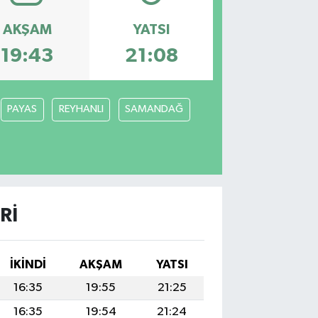
AKŞAM
YATSI
19:43
21:08
PAYAS
REYHANLI
SAMANDAĞ
RI
İKINDI
AKŞAM
YATSI
16:35
19:55
21:25
16:35
19:54
21:24