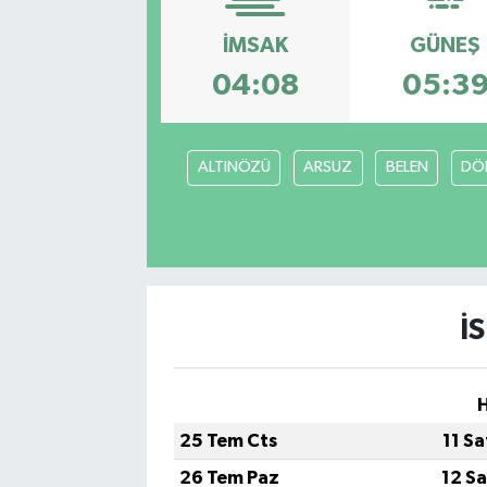
SAĞLIK
İMSAK
GÜNEŞ
04:08
05:3
EĞİTİM
BÖLGE
ALTINÖZÜ
ARSUZ
BELEN
DÖ
KEŞFET
POPÜLER
DÜNYA
İ
TREND
H
MEDYA
25 Tem Cts
11 S
26 Tem Paz
12 S
OTOMOTİV