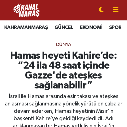
CANLI YAYIN
Kahramanmaraş Nöbetçi Eczaneler
KAHRAMANMARAŞ
GÜNCEL
EKONOMİ
SPOR
KAHRAMANMARAŞ
Kahramanmaraş Hava Durumu
DÜNYA
GÜNCEL
Kahramanmaraş Namaz Vakitleri
Hamas heyeti Kahire’de:
“24 ila 48 saat içinde
SPOR
Kahramanmaraş Trafik Yoğunluk Haritası
Gazze'de ateşkes
SİYASET
Süper Lig Puan Durumu ve Fikstür
sağlanabilir”
EKONOMİ
Tüm Manşetler
İsrail ile Hamas arasında esir takası ve ateşkes
anlaşması sağlanmasına yönelik yürütülen çabalar
GÜNDEM
Son Dakika Haberleri
devam ederken, Hamas heyetinin Mısır’ın
başkenti Kahire’ye geldiği kaydedildi. Adı
MAGAZİN
Haber Arşivi
açıklanmayan bir Hamas yetkilisinin İsrail'in