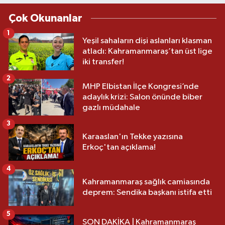
Çok Okunanlar
1
Yeşil sahaların dişi aslanları klasman
atladı: Kahramanmaraş’tan üst lige
iki transfer!
2
MHP Elbistan İlçe Kongresi’nde
adaylık krizi: Salon önünde biber
gazlı müdahale
3
Karaaslan'ın Tekke yazısına
Erkoç'tan açıklama!
4
Kahramanmaraş sağlık camiasında
deprem: Sendika başkanı istifa etti
5
SON DAKİKA | Kahramanmaraş