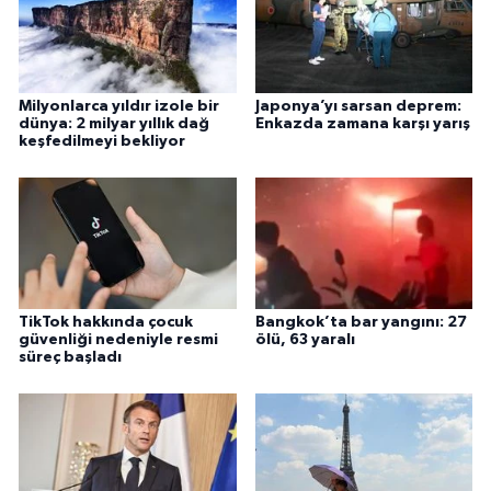
Milyonlarca yıldır izole bir
Japonya’yı sarsan deprem:
dünya: 2 milyar yıllık dağ
Enkazda zamana karşı yarış
keşfedilmeyi bekliyor
TikTok hakkında çocuk
Bangkok’ta bar yangını: 27
güvenliği nedeniyle resmi
ölü, 63 yaralı
süreç başladı