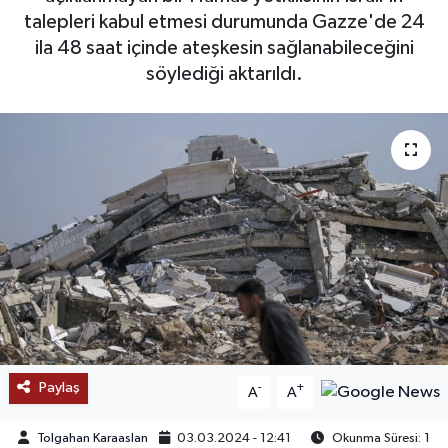
talepleri kabul etmesi durumunda Gazze'de 24
SAĞLIK
ila 48 saat içinde ateşkesin sağlanabileceğini
söylediği aktarıldı.
EĞİTİM
BÖLGE
KEŞFET
POPÜLER
DÜNYA
TREND
Paylaş
-
+
MEDYA
A
A
Tolgahan Karaaslan
03.03.2024 - 12:41
Okunma Süresi: 1
OTOMOTİV