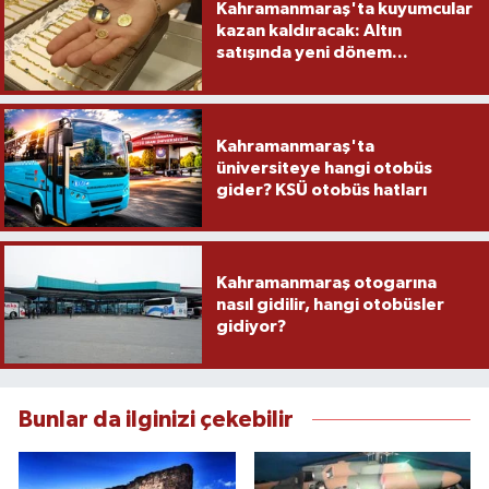
Kahramanmaraş'ta kuyumcular
kazan kaldıracak: Altın
satışında yeni dönem...
Kahramanmaraş'ta
üniversiteye hangi otobüs
gider? KSÜ otobüs hatları
Kahramanmaraş otogarına
nasıl gidilir, hangi otobüsler
gidiyor?
Bunlar da ilginizi çekebilir