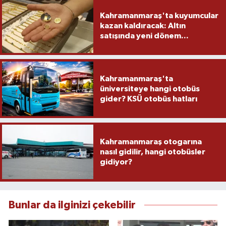
Kahramanmaraş'ta kuyumcular
kazan kaldıracak: Altın
satışında yeni dönem...
Kahramanmaraş'ta
üniversiteye hangi otobüs
gider? KSÜ otobüs hatları
Kahramanmaraş otogarına
nasıl gidilir, hangi otobüsler
gidiyor?
Bunlar da ilginizi çekebilir