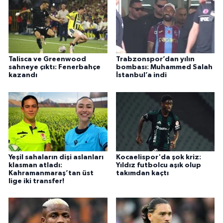
Talisca ve Greenwood
Trabzonspor’dan yılın
sahneye çıktı: Fenerbahçe
bombası: Muhammed Salah
kazandı
İstanbul’a indi
Yeşil sahaların dişi aslanları
Kocaelispor'da şok kriz:
klasman atladı:
Yıldız futbolcu aşık olup
Kahramanmaraş’tan üst
takımdan kaçtı
lige iki transfer!