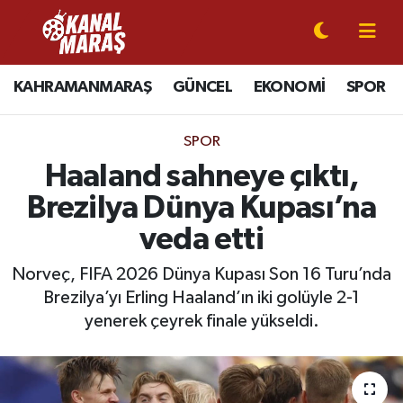
CANLI YAYIN
Kahramanmaraş Nöbetçi Eczaneler
KAHRAMANMARAŞ
GÜNCEL
EKONOMİ
SPOR
KAHRAMANMARAŞ
Kahramanmaraş Hava Durumu
SPOR
GÜNCEL
Kahramanmaraş Namaz Vakitleri
Haaland sahneye çıktı,
Brezilya Dünya Kupası’na
SPOR
Kahramanmaraş Trafik Yoğunluk Haritası
veda etti
SİYASET
Süper Lig Puan Durumu ve Fikstür
Norveç, FIFA 2026 Dünya Kupası Son 16 Turu’nda
Brezilya’yı Erling Haaland’ın iki golüyle 2-1
EKONOMİ
Tüm Manşetler
yenerek çeyrek finale yükseldi.
GÜNDEM
Son Dakika Haberleri
MAGAZİN
Haber Arşivi