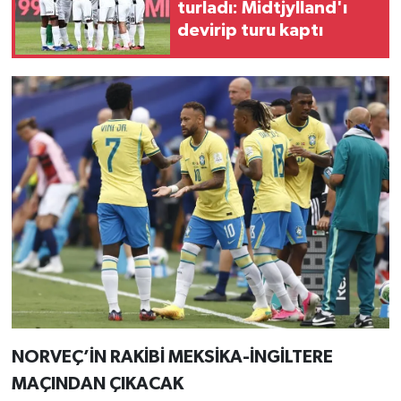
turladı: Midtjylland'ı
devirip turu kaptı
NORVEÇ’İN RAKİBİ MEKSİKA-İNGİLTERE
MAÇINDAN ÇIKACAK