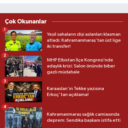
Çok Okunanlar
1
Yeşil sahaların dişi aslanları klasman
atladı: Kahramanmaraş’tan üst lige
iki transfer!
2
MHP Elbistan İlçe Kongresi’nde
adaylık krizi: Salon önünde biber
gazlı müdahale
3
Karaaslan'ın Tekke yazısına
Erkoç'tan açıklama!
4
Kahramanmaraş sağlık camiasında
deprem: Sendika başkanı istifa etti