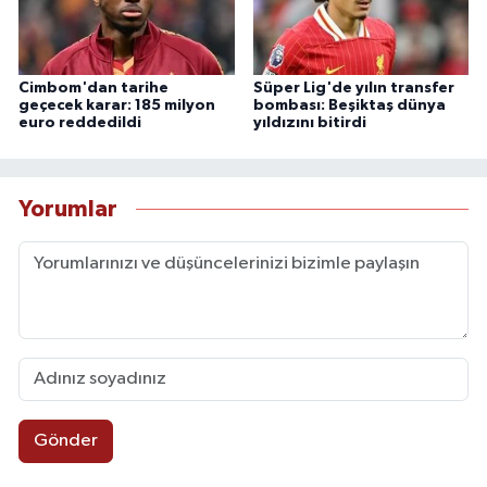
Cimbom'dan tarihe
Süper Lig'de yılın transfer
geçecek karar: 185 milyon
bombası: Beşiktaş dünya
euro reddedildi
yıldızını bitirdi
Yorumlar
Gönder