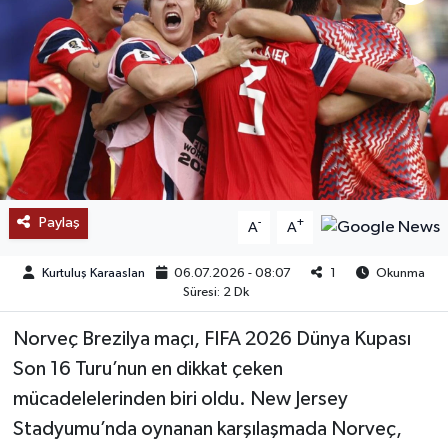
SAĞLIK
EĞİTİM
BÖLGE
KEŞFET
Paylaş
-
+
A
A
POPÜLER
Kurtuluş Karaaslan
06.07.2026 - 08:07
1
Okunma
DÜNYA
Süresi: 2 Dk
Norveç Brezilya maçı, FIFA 2026 Dünya Kupası
TREND
Son 16 Turu’nun en dikkat çeken
MEDYA
mücadelelerinden biri oldu. New Jersey
Stadyumu’nda oynanan karşılaşmada Norveç,
OTOMOTİV