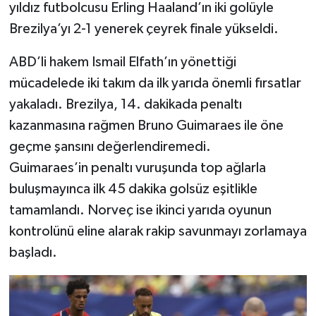
yıldız futbolcusu Erling Haaland’ın iki golüyle
Brezilya’yı 2-1 yenerek çeyrek finale yükseldi.
TEKNOLOJİ
ABD’li hakem Ismail Elfath’ın yönettiği
YAŞAM
mücadelede iki takım da ilk yarıda önemli fırsatlar
yakaladı. Brezilya, 14. dakikada penaltı
KÜLTÜR SANAT
kazanmasına rağmen Bruno Guimaraes ile öne
geçme şansını değerlendiremedi.
Guimaraes’in penaltı vuruşunda top ağlarla
buluşmayınca ilk 45 dakika golsüz eşitlikle
tamamlandı. Norveç ise ikinci yarıda oyunun
kontrolünü eline alarak rakip savunmayı zorlamaya
başladı.