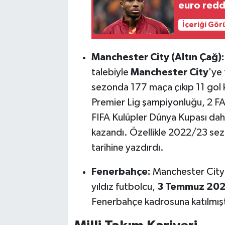
euro redd
İçeriği Gö
Manchester City (Altın Çağ):
talebiyle
Manchester City
'ye 
sezonda 177 maça çıkıp 11 gol 
Premier Lig şampiyonluğu, 2 FA
FIFA Kulüpler Dünya Kupası dah
kazandı. Özellikle 2022/23 sezo
tarihine yazdırdı.
Fenerbahçe:
Manchester City i
yıldız futbolcu,
3 Temmuz 20
Fenerbahçe kadrosuna katılmışt