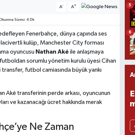
5
-
+
A
A
kunma Süresi: 4 Dk
6
edefleyen Fenerbahçe, dünya çapında ses
ı-lacivertli kulüp, Manchester City forması
unma oyuncusu
Nathan Aké
ile anlaşmaya
futboldan sorumlu yönetim kurulu üyesi Cihan
i transfer, futbol camiasında büyük yankı
A
E
n Aké transferinin perde arkası, oyuncunun
ları ve kazanacağı ücret hakkında merak
m
hçe’ye Ne Zaman