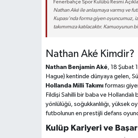
Fenerbahçe Spor Kulübü Resmi Açıkl
Nathan Aké ile anlaşmaya varmış ve fut
Kupası'nda forma giyen oyuncumuz, iz
takımımıza katılacaktır. Kamuoyunun bil
Nathan Aké Kimdir?
Nathan Benjamin Aké
, 18 Şubat 
Hague) kentinde dünyaya gelen, Sü
Hollanda Milli Takımı
forması giye
Fildişi Sahilli bir baba ve Hollanda
yönlülüğü, soğukkanlılığı, yüksek o
futbolunun en prestijli defans oyunc
Kulüp Kariyeri ve Başarı