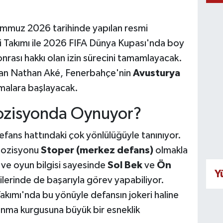
mmuz 2026 tarihinde yapılan resmi
li Takımı ile 2026 FIFA Dünya Kupası'nda boy
nrası hakkı olan izin sürecini tamamlayacak.
ndan Nathan Aké, Fenerbahçe'nin
Avusturya
şmalara başlayacak.
ozisyonda Oynuyor?
efans hattındaki çok yönlülüğüyle tanınıyor.
 pozisyonu
Stoper (merkez defans)
olmakla
i ve oyun bilgisi sayesinde
Sol Bek
ve
Ön
Y
lerinde de başarıyla görev yapabiliyor.
akımı'nda bu yönüyle defansın jokeri haline
vunma kurgusuna büyük bir esneklik