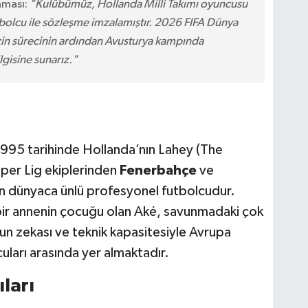
aması:
"Kulübümüz, Hollanda Milli Takımı oyuncusu
bolcu ile sözleşme imzalamıştır. 2026 FIFA Dünya
in sürecinin ardından Avusturya kampında
gisine sunarız."
1995 tarihinde Hollanda’nın Lahey (The
per Lig ekiplerinden
Fenerbahçe
ve
n dünyaca ünlü profesyonel futbolcudur.
lı bir annenin çocuğu olan Aké, savunmadaki çok
yun zekası ve teknik kapasitesiyle Avrupa
uları arasında yer almaktadır.
ları