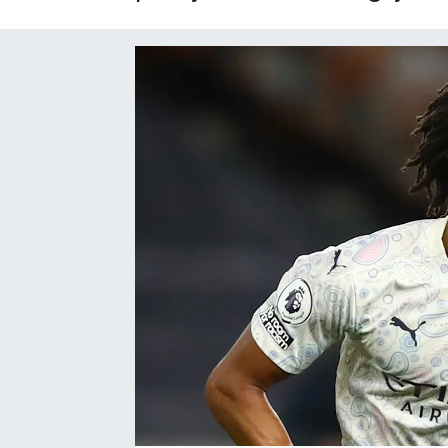
SAĞLIK
EĞİTİM
BÖLGE
KEŞFET
POPÜLER
DÜNYA
TREND
MEDYA
OTOMOTİV