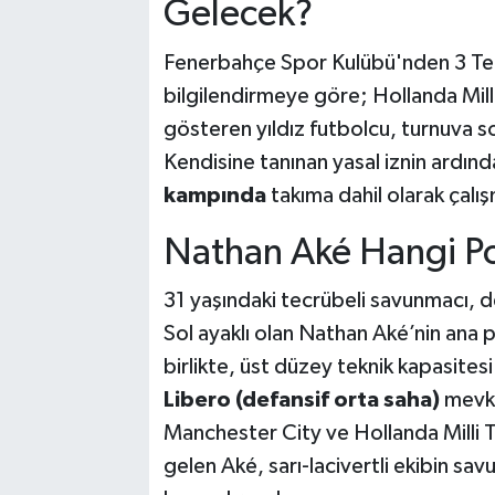
Gelecek?
Fenerbahçe Spor Kulübü'nden 3 Te
bilgilendirmeye göre; Hollanda Mil
gösteren yıldız futbolcu, turnuva so
Kendisine tanınan yasal iznin ardı
kampında
takıma dahil olarak çalı
Nathan Aké Hangi P
31 yaşındaki tecrübeli savunmacı, d
Sol ayaklı olan Nathan Aké’nin ana
birlikte, üst düzey teknik kapasites
Libero (defansif orta saha)
mevki
Manchester City ve Hollanda Milli T
gelen Aké, sarı-lacivertli ekibin sa