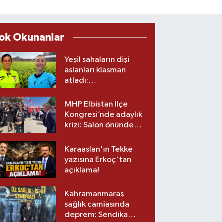
ok Okunanlar
Yeşil sahaların dişi
aslanları klasman
atladı:
Kahramanmaraş’tan
üst lige iki transfer!
MHP Elbistan İlçe
Kongresi’nde adaylık
krizi: Salon önünde
biber gazlı müdahale
Karaaslan'ın Tekke
yazısına Erkoç'tan
açıklama!
Kahramanmaraş
sağlık camiasında
deprem: Sendika