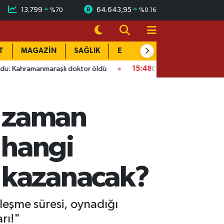
13.799
64.643,95
%
70
%
0.16
T
MAGAZİN
SAĞLIK
EĞİTİM
YAŞAM
DÜN
nmaraşlı doktor öldü
15:48
Onikişubat’ta ücretsiz üniversite
e zaman
 hangi
 kazanacak?
eşme süresi, oynadığı
rı!"