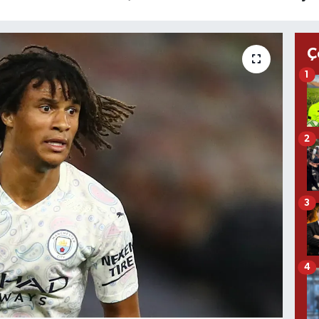
Ç
1
2
3
4