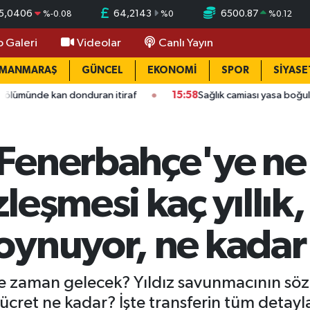
5,0406
64,2143
6500.87
%
-0.08
%
0
%
0.12
o Galeri
Videolar
Canlı Yayın
AMANMARAŞ
GÜNCEL
EKONOMİ
SPOR
SİYASE
an donduran itiraf
15:58
Sağlık camiası yasa boğuldu: Kahrama
Fenerbahçe'ye n
leşmesi kaç yıllık,
oynuyor, ne kadar
 zaman gelecek? Yıldız savunmacının sözl
ücret ne kadar? İşte transferin tüm detayla