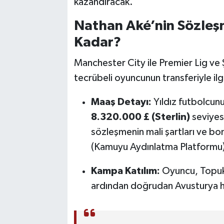
kazandıracak.
Nathan Aké’nin Sözleş
Kadar?
Manchester City ile Premier Lig ve
tecrübeli oyuncunun transferiyle ilgil
Maaş Detayı:
Yıldız futbolcun
8.320.000 £ (Sterlin)
seviyesi
sözleşmenin mali şartları ve bo
(Kamuyu Aydınlatma Platformu) 
Kampa Katılım:
Oyuncu, Topuk
ardından doğrudan Avusturya ha