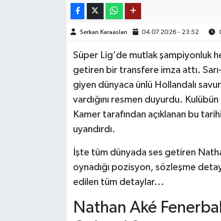
TEKNOLOJİ
Serkan Karaaslan
04.07.2026 - 23:52
O
YAŞAM
Süper Lig'de mutlak şampiyonluk h
getiren bir transfere imza attı. Sar
KÜLTÜR SANAT
giyen dünyaca ünlü Hollandalı sav
vardığını resmen duyurdu. Kulübün 
Kamer tarafından açıklanan bu tarih
uyandırdı.
İşte tüm dünyada ses getiren Natha
oynadığı pozisyon, sözleşme detay
edilen tüm detaylar...
Nathan Aké Fenerba