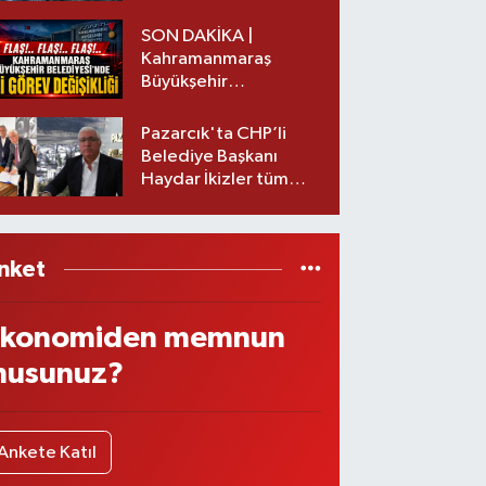
başkanı istifa etti
SON DAKİKA |
Kahramanmaraş
Büyükşehir
Belediyesinde iki
görev değişikliği!
Pazarcık'ta CHP’li
Belediye Başkanı
Haydar İkizler tüm
ekibiyle istifa etti! İşte
yeni partisi
nket
konomiden memnun
usunuz?
Ankete Katıl