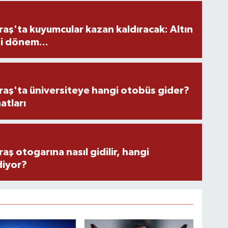
ş'ta kuyumcular kazan kaldıracak: Altın
i dönem...
ş'ta üniversiteye hangi otobüs gider?
atları
 otogarına nasıl gidilir, hangi
diyor?