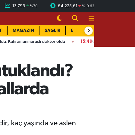
13.799
64.225,61
%
70
%
-0.63
T
MAGAZİN
SAĞLIK
EĞİTİM
YAŞAM
DÜN
amanmaraşlı doktor öldü
15:48
Onikişubat’ta ücretsiz üniversi
utuklandı?
allarda
ir, kaç yaşında ve aslen