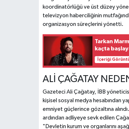
koordinatörlüğü ve üst düzey yöneti
televizyon haberciliğinin mutfağınd
organizasyon süreçlerini yönetti.
Tarkan Marma
kaçta başla
İçeriği Görünt
ALİ ÇAĞATAY NEDE
Gazeteci Ali Çağatay, İBB yöneticisi 
kişisel sosyal medya hesabından yap
emniyet güçlerince gözaltına alındı
ardından adliyeye sevk edilen Çağata
"Devletin kurum ve organlarını aşağ