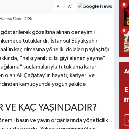
5
-
+
A
A
kunma Süresi: 2 Dk
6
gösterilerek gözaltına alınan deneyimli
ahkemece tutuklandı. İstanbul Büyükşehir
al’ın kaçırılmasına yönelik iddiaları paylaştığı
kkında, "halkı yanıltıcı bilgiyi alenen yayma"
şağılama" suçlamalarıyla tutuklama kararı
A
n olan Ali Çağatay'ın hayatı, kariyeri ve
 ardından kamuoyunda yoğun şekilde
E
m
R VE KAÇ YAŞINDADIR?
nemli basın ve yayın organlarında yöneticilik
alatya’da doğdu. Yükseköğrenimini Gazi