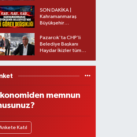
başkanı istifa etti
SON DAKİKA |
Kahramanmaraş
Büyükşehir
Belediyesinde iki
görev değişikliği!
Pazarcık'ta CHP’li
Belediye Başkanı
Haydar İkizler tüm
ekibiyle istifa etti! İşte
yeni partisi
nket
konomiden memnun
usunuz?
Ankete Katıl