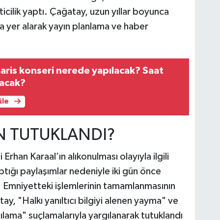
cilik yaptı. Çağatay, uzun yıllar boyunca
a yer alarak yayın planlama ve haber
ris konseri nerede yapılacak? Saat
yacak?
üle
N TUTUKLANDI?
Erhan Karaal’ın alıkonulması olayıyla ilgili
tığı paylaşımlar nedeniyle iki gün önce
. Emniyetteki işlemlerinin tamamlanmasının
y, "Halkı yanıltıcı bilgiyi alenen yayma" ve
ılama" suçlamalarıyla yargılanarak tutuklandı