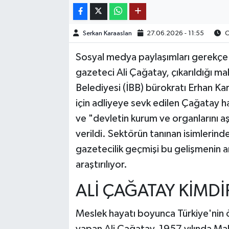
TEKNOLOJİ
Serkan Karaaslan
27.06.2026 - 11:55
O
YAŞAM
Sosyal medya paylaşımları gerekçe 
gazeteci Ali Çağatay, çıkarıldığı m
KÜLTÜR SANAT
Belediyesi (İBB) bürokratı Erhan Kara
için adliyeye sevk edilen Çağatay ha
ve "devletin kurum ve organlarını a
verildi. Sektörün tanınan isimlerinde
gazetecilik geçmişi bu gelişmenin
araştırılıyor.
ALİ ÇAĞATAY KİMDİ
Meslek hayatı boyunca Türkiye'nin ö
yapan Ali Çağatay, 1957 yılında M