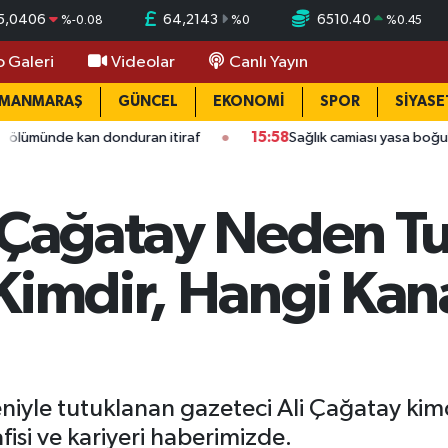
5,0406
64,2143
6510.40
%
-0.08
%
0
%
0.45
o Galeri
Videolar
Canlı Yayın
AMANMARAŞ
GÜNCEL
EKONOMİ
SPOR
SİYASE
 kan donduran itiraf
15:58
Sağlık camiası yasa boğuldu: Kahr
i Çağatay Neden T
Kimdir, Hangi Kan
iyle tutuklanan gazeteci Ali Çağatay kimd
fisi ve kariyeri haberimizde.