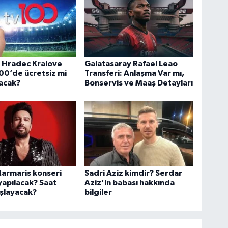
ş Hradec Kralove
Galatasaray Rafael Leao
00’de ücretsiz mi
Transferi: Anlaşma Var mı,
acak?
Bonservis ve Maaş Detayları
armaris konseri
Sadri Aziz kimdir? Serdar
apılacak? Saat
Aziz’in babası hakkında
şlayacak?
bilgiler