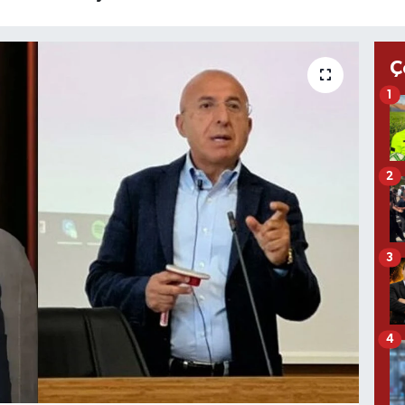
Ç
1
2
3
4