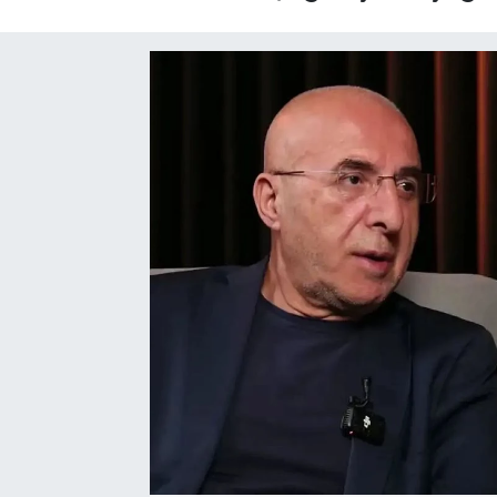
SAĞLIK
EĞİTİM
BÖLGE
KEŞFET
POPÜLER
DÜNYA
TREND
MEDYA
OTOMOTİV