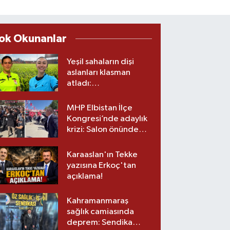
ok Okunanlar
Yeşil sahaların dişi
aslanları klasman
atladı:
Kahramanmaraş’tan
üst lige iki transfer!
MHP Elbistan İlçe
Kongresi’nde adaylık
krizi: Salon önünde
biber gazlı müdahale
Karaaslan'ın Tekke
yazısına Erkoç'tan
açıklama!
Kahramanmaraş
sağlık camiasında
deprem: Sendika