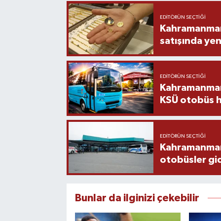
EDITÖRÜN SEÇTIĞI
Kahramanmara
satışında yen
EDITÖRÜN SEÇTIĞI
Kahramanmara
KSÜ otobüs h
EDITÖRÜN SEÇTIĞI
Kahramanmaraş
otobüsler gi
Bunlar da ilginizi çekebilir