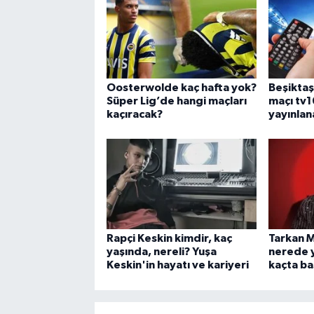
Oosterwolde kaç hafta yok?
Beşikta
Süper Lig’de hangi maçları
maçı tv1
kaçıracak?
yayınlan
Rapçi Keskin kimdir, kaç
Tarkan M
yaşında, nereli? Yuşa
nerede y
Keskin'in hayatı ve kariyeri
kaçta ba