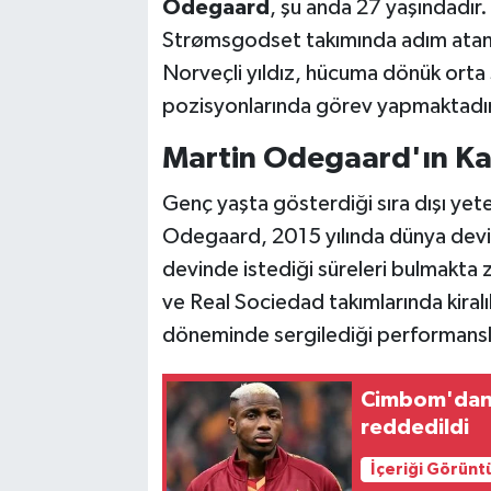
Odegaard
, şu anda 27 yaşındadır
Strømsgodset takımında adım atan v
Norveçli yıldız, hücuma dönük orta
pozisyonlarında görev yapmaktadır
Martin Odegaard'ın Ka
Genç yaşta gösterdiği sıra dışı ye
Odegaard, 2015 yılında dünya dev
devinde istediği süreleri bulmakt
ve Real Sociedad takımlarında kiralı
döneminde sergilediği performansla 
Cimbom'dan 
reddedildi
İçeriği Görünt