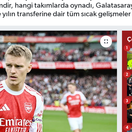
dir, hangi takımlarda oynadı, Galatasaray
te yılın transferine dair tüm sıcak gelişmele
Ç
1
2
3
4