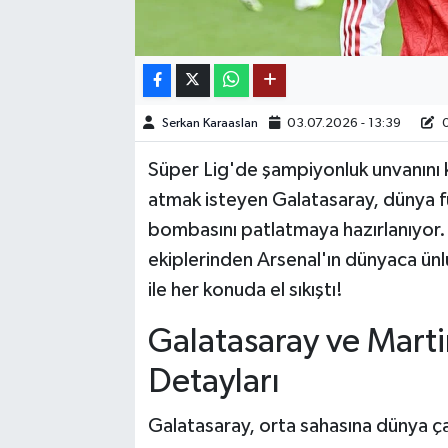
TEKNOLOJİ
YAŞAM
Serkan Karaaslan
03.07.2026 - 13:39
0
KÜLTÜR SANAT
Süper Lig'de şampiyonluk unvanını
atmak isteyen Galatasaray, dünya f
bombasını patlatmaya hazırlanıyor. S
ekiplerinden Arsenal'ın dünyaca ün
ile her konuda el sıkıştı!
Galatasaray ve Mart
Detayları
Galatasaray, orta sahasına dünya ça