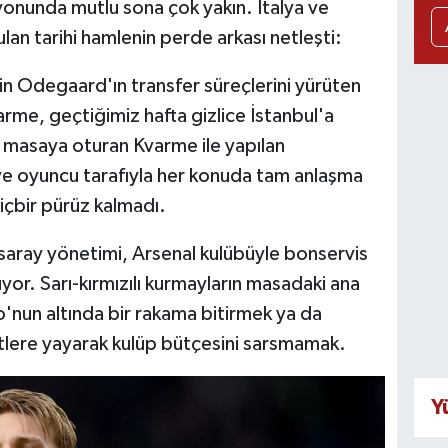
syonunda mutlu sona çok yakın. İtalya ve
ulan tarihi hamlenin perde arkası netleşti:
in Odegaard'ın transfer süreçlerini yürüten
rme, geçtiğimiz hafta gizlice İstanbul'a
rle masaya oturan Kvarme ile yapılan
e oyuncu tarafıyla her konuda tam anlaşma
çbir pürüz kalmadı.
asaray yönetimi, Arsenal kulübüyle bonservis
üyor. Sarı-kırmızılı kurmayların masadaki ana
'nun altında bir rakama bitirmek ya da
itlere yayarak kulüp bütçesini sarsmamak.
Y