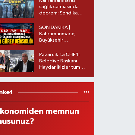
Kahramanmaraş
sağlık camiasında
deprem: Sendika
başkanı istifa etti
SON DAKİKA |
Kahramanmaraş
Büyükşehir
Belediyesinde iki
görev değişikliği!
Pazarcık'ta CHP’li
Belediye Başkanı
Haydar İkizler tüm
ekibiyle istifa etti! İşte
yeni partisi
nket
konomiden memnun
usunuz?