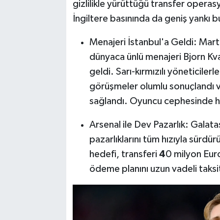
gizlilikle yürüttüğü transfer opera
İngiltere basınında da geniş yankı b
Menajeri İstanbul'a Geldi: Mart
dünyaca ünlü menajeri Bjorn Kva
geldi. Sarı-kırmızılı yöneticile
görüşmeler olumlu sonuçlandı v
sağlandı. Oyuncu cephesinde hi
Arsenal ile Dev Pazarlık: Galat
pazarlıklarını tüm hızıyla sürdür
hedefi, transferi
4
0 milyon Euro
ödeme planını uzun vadeli taks