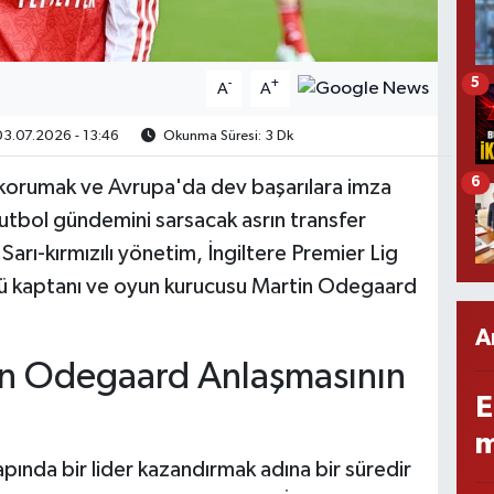
5
-
+
A
A
3.07.2026 - 13:46
Okunma Süresi: 3 Dk
6
 korumak ve Avrupa'da dev başarılara imza
utbol gündemini sarsacak asrın transfer
arı-kırmızılı yönetim, İngiltere Premier Lig
lü kaptanı ve oyun kurucusu Martin Odegaard
A
in Odegaard Anlaşmasının
E
m
pında bir lider kazandırmak adına bir süredir