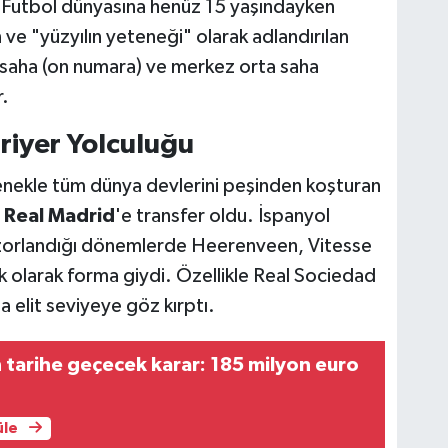
. Futbol dünyasına henüz 15 yaşındayken
e "yüzyılın yeteneği" olarak adlandırılan
 saha (on numara) ve merkez orta saha
.
riyer Yolculuğu
tenekle tüm dünya devlerini peşinden koşturan
i
Real Madrid
'e transfer oldu. İspanyol
a zorlandığı dönemlerde Heerenveen, Vitesse
k olarak forma giydi. Özellikle Real Sociedad
elit seviyeye göz kırptı.
tarihe geçecek karar: 185 milyon euro
üle