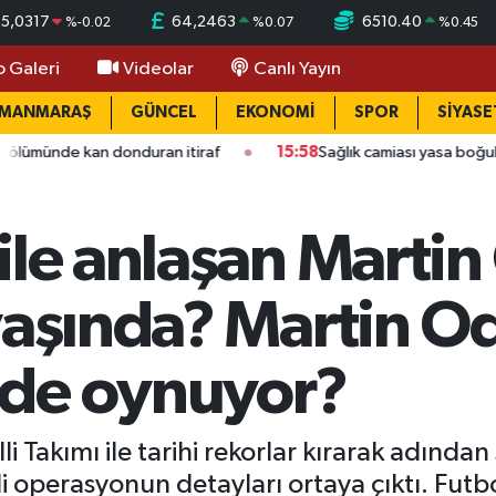
55,0317
64,2463
6510.40
%
-0.02
%
0.07
%
0.45
o Galeri
Videolar
Canlı Yayın
AMANMARAŞ
GÜNCEL
EKONOMİ
SPOR
SİYASE
n donduran itiraf
15:58
Sağlık camiası yasa boğuldu: Kahrama
ile anlaşan Marti
 yaşında? Martin 
de oynuyor?
Takımı ile tarihi rekorlar kırarak adından 
zli operasyonun detayları ortaya çıktı. Fut