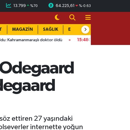
13.799
64.225,61
%
70
%
-0.63
T
MAGAZİN
SAĞLIK
EĞİTİM
YAŞAM
DÜN
nmaraşlı doktor öldü
15:48
Onikişubat’ta ücretsiz üniversite 
n Odegaard
Odegaard
söz ettiren 27 yaşındaki
bolseverler internette yoğun