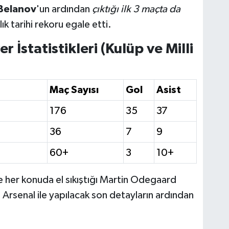
 Belanov
'un ardından
çıktığı ilk 3 maçta da
lık tarihi rekoru egale etti.
 İstatistikleri (Kulüp ve Milli
Maç Sayısı
Gol
Asist
176
35
37
36
7
9
60+
3
10+
ve her konuda el sıkıştığı Martin Odegaard
Arsenal ile yapılacak son detayların ardından