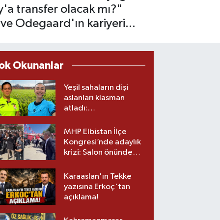
'a transfer olacak mı?"
r ve Odegaard'ın kariyeri...
ok Okunanlar
Yeşil sahaların dişi
aslanları klasman
atladı:
Kahramanmaraş’tan
üst lige iki transfer!
MHP Elbistan İlçe
Kongresi’nde adaylık
krizi: Salon önünde
biber gazlı müdahale
Karaaslan'ın Tekke
yazısına Erkoç'tan
açıklama!