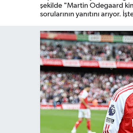
şekilde "Martin Odegaard kim
SAĞLIK
sorularının yanıtını arıyor. İş
EĞİTİM
BÖLGE
KEŞFET
POPÜLER
DÜNYA
TREND
MEDYA
OTOMOTİV