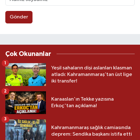
Gönder
Çok Okunanlar
1
Yeşil sahaların dişi aslanları klasman
atladı: Kahramanmaraş’tan üst lige
iki transfer!
2
Karaaslan'ın Tekke yazısına
Erkoç'tan açıklama!
3
Kahramanmaraş sağlık camiasında
deprem: Sendika başkanı istifa etti