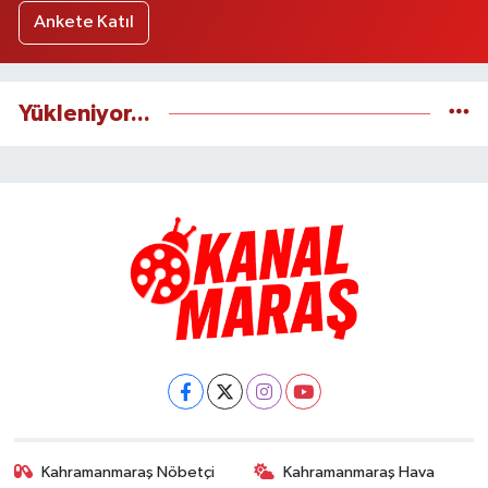
Ankete Katıl
Yükleniyor...
Kahramanmaraş Nöbetçi
Kahramanmaraş Hava