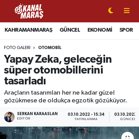
CANLI YAYIN
Kahramanmaraş Nöbetçi Eczaneler
KAHRAMANMARAŞ
GÜNCEL
EKONOMİ
SPOR
KAHRAMANMARAŞ
Kahramanmaraş Hava Durumu
FOTO GALERI
OTOMOBIL
GÜNCEL
Kahramanmaraş Namaz Vakitleri
Yapay Zeka, geleceğin
süper otomobillerini
SPOR
Kahramanmaraş Trafik Yoğunluk Haritası
tasarladı
SİYASET
Süper Lig Puan Durumu ve Fikstür
Araçların tasarımları her ne kadar güzel
gözükmese de oldukça egzotik gözüküyor.
EKONOMİ
Tüm Manşetler
SERKAN KARAASLAN
03.10.2022 - 15:34
03.10.2022 -
GÜNDEM
Son Dakika Haberleri
EDITÖR
YAYINLANMA
GÜNCELL
MAGAZİN
Haber Arşivi