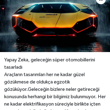
SAĞLIK
EĞİTİM
BÖLGE
KEŞFET
POPÜLER
Yapay Zeka, geleceğin süper otomobillerini
tasarladı
DÜNYA
Araçların tasarımları her ne kadar güzel
gözükmese de oldukça egzotik
TREND
gözüküyor.Geleceğin bizlere neler getireceği
konusunda herhangi bir bilgimiz bulunmuyor. Her
MEDYA
ne kadar elektrifikasyon süreciyle birlikte içten
OTOMOTİV