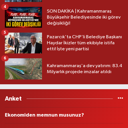
4
SON DAKİKA | Kahramanmaraş
Büyükşehir Belediyesinde iki görev
değişikliği!
5
Pazarcık'ta CHP’li Belediye Başkanı
Haydar İkizler tüm ekibiyle istifa
etti! İşte yeni partisi
6
Kahramanmaraş'a dev yatırım: 83.4
Milyarlık projede imzalar atıldı
Anket
Ekonomiden memnun musunuz?