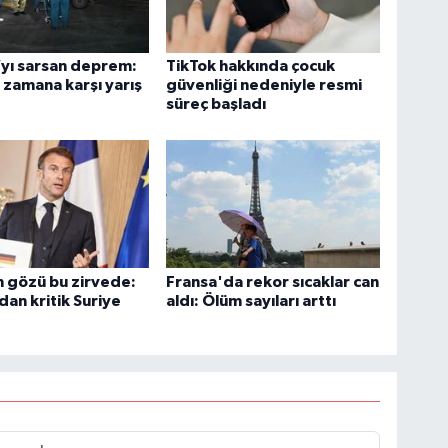
yı sarsan deprem:
TikTok hakkında çocuk
zamana karşı yarış
güvenliği nedeniyle resmi
süreç başladı
 gözü bu zirvede:
Fransa'da rekor sıcaklar can
an kritik Suriye
aldı: Ölüm sayıları arttı