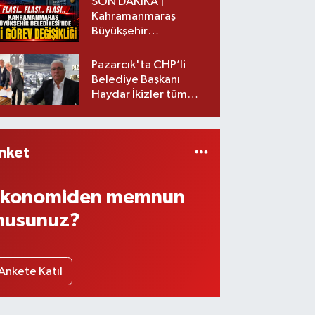
SON DAKİKA |
Kahramanmaraş
Büyükşehir
Belediyesinde iki
görev değişikliği!
Pazarcık'ta CHP’li
Belediye Başkanı
Haydar İkizler tüm
ekibiyle istifa etti! İşte
yeni partisi
nket
konomiden memnun
usunuz?
Ankete Katıl