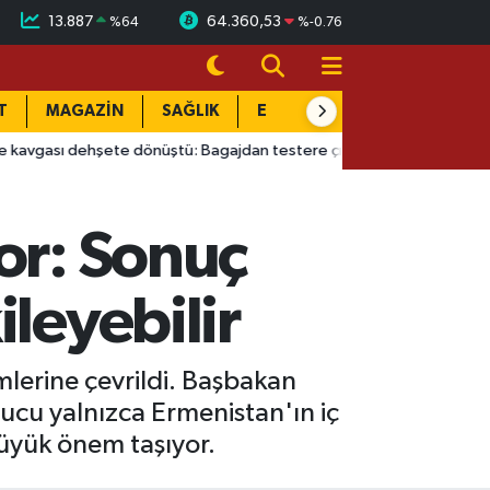
13.887
64.360,53
%
64
%
-0.76
T
MAGAZİN
SAĞLIK
EĞİTİM
YAŞAM
DÜN
ete dönüştü: Bagajdan testere çıkardı
10:56
Mersin'de acı ola
or: Sonuç
leyebilir
lerine çevrildi. Başbakan
onucu yalnızca Ermenistan'ın iç
üyük önem taşıyor.