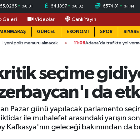
55,0265
64,1897
6574.81
%
0.01
%
0.02
%
1.44
o Galeri
Videolar
Canlı Yayın
AMANMARAŞ
GÜNCEL
EKONOMİ
SPOR
SİYASE
muru alınacak
11:08
Adana’da trafikte yol verme kavgası dehş
ritik seçime gidiy
zerbaycan'ı da etki
an Pazar günü yapılacak parlamento seçim
 iktidar ile muhalefet arasındaki yarışın s
ney Kafkasya'nın geleceği bakımından da b