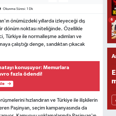
Okunma Süresi: 1 Dk
6
n'ın önümüzdeki yıllarda izleyeceği dış
 bir dönüm noktası niteliğinde. Özellikle
i, Türkiye ile normalleşme adımları ve
rmaya çalıştığı denge, sandıktan çıkacak
A
hatayı konuşuyor: Memurlara
E
avro fazla ödendi!
m
üle
şmelerini hızlandıran ve Türkiye ile ilişkilerin
veren Paşinyan, seçim kampanyasında da
ıkarıyor. Kamuoyu yoklamalarında Paşinyan'ın