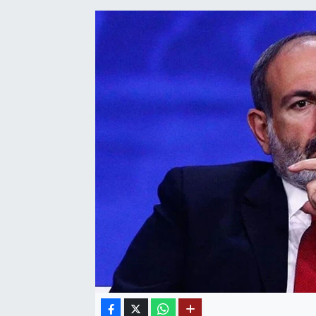
SAĞLIK
EĞİTİM
BÖLGE
KEŞFET
POPÜLER
DÜNYA
TREND
MEDYA
OTOMOTİV