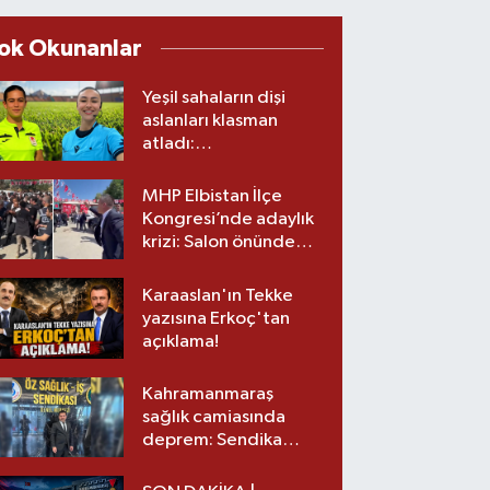
ok Okunanlar
Yeşil sahaların dişi
aslanları klasman
atladı:
Kahramanmaraş’tan
üst lige iki transfer!
MHP Elbistan İlçe
Kongresi’nde adaylık
krizi: Salon önünde
biber gazlı müdahale
Karaaslan'ın Tekke
yazısına Erkoç'tan
açıklama!
Kahramanmaraş
sağlık camiasında
deprem: Sendika
başkanı istifa etti