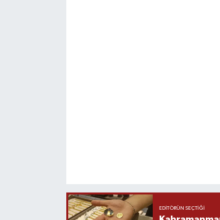
EDITÖRÜN SEÇTIĞI
Kahramanmara