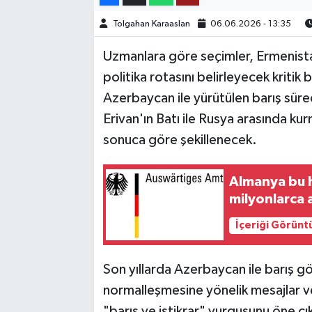
Tolgahan Karaaslan
06.06.2026 - 13:35
TEKNOLOJİ
Uzmanlara göre seçimler, Ermenista
YAŞAM
politika rotasını belirleyecek kritik
Azerbaycan ile yürütülen barış sürec
KÜLTÜR SANAT
Erivan'ın Batı ile Rusya arasında ku
sonuca göre şekillenecek.
Almanya bu 
milyonlarca 
İçeriği Görünt
Son yıllarda Azerbaycan ile barış görü
normalleşmesine yönelik mesajlar 
"barış ve istikrar" vurgusunu öne ç