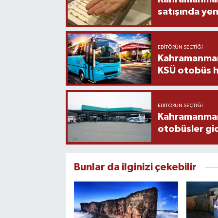
satışında yen
EDITÖRÜN SEÇTIĞI
Kahramanmara
KSÜ otobüs h
EDITÖRÜN SEÇTIĞI
Kahramanmaraş
otobüsler gi
Bunlar da ilginizi çekebilir