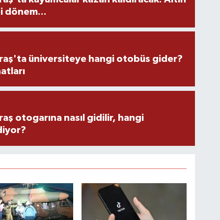
i dönem...
ş'ta üniversiteye hangi otobüs gider?
atları
 otogarına nasıl gidilir, hangi
diyor?