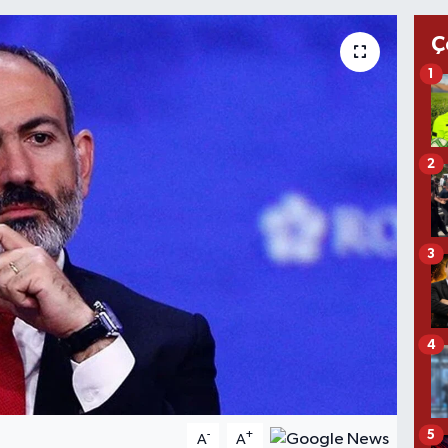
Ç
1
2
3
4
5
-
+
A
A