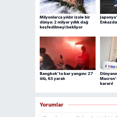
Milyonlarca yıldır izole bir
Japonya’
dünya: 2 milyar yıllık dağ
Enkazda 
keşfedilmeyi bekliyor
Bangkok’ta bar yangını: 27
Dünyanın
ölü, 63 yaralı
Macron'd
kararı!
Yorumlar