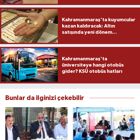
Kahramanmaraş'ta kuyumcular
kazan kaldıracak: Altın
satışında yeni dönem...
Kahramanmaraş'ta
üniversiteye hangi otobüs
gider? KSÜ otobüs hatları
Bunlar da ilginizi çekebilir