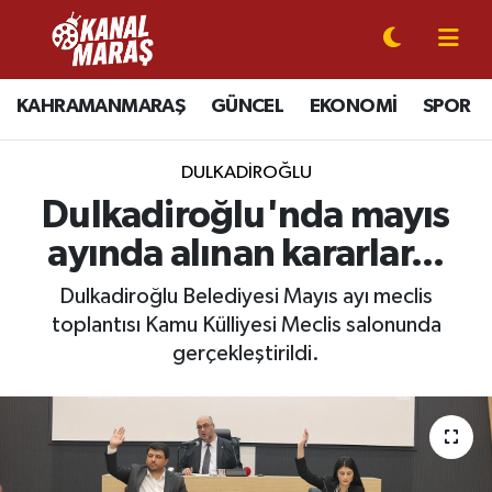
CANLI YAYIN
Kahramanmaraş Nöbetçi Eczaneler
KAHRAMANMARAŞ
GÜNCEL
EKONOMİ
SPOR
KAHRAMANMARAŞ
Kahramanmaraş Hava Durumu
DULKADİROĞLU
GÜNCEL
Kahramanmaraş Namaz Vakitleri
Dulkadiroğlu'nda mayıs
ayında alınan kararlar...
SPOR
Kahramanmaraş Trafik Yoğunluk Haritası
Dulkadiroğlu Belediyesi Mayıs ayı meclis
SİYASET
Süper Lig Puan Durumu ve Fikstür
toplantısı Kamu Külliyesi Meclis salonunda
gerçekleştirildi.
EKONOMİ
Tüm Manşetler
GÜNDEM
Son Dakika Haberleri
MAGAZİN
Haber Arşivi