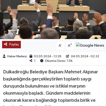
SAĞLIK
EĞİTİM
BÖLGE
KEŞFET
Paylaş
-
+
A
A
POPÜLER
Haber Merkezi
03.05.2024 - 13:29
04.05.2024 - 02:32
1
Okunma Süresi: 1 Dk
DÜNYA
Dulkadiroğlu Belediye Başkanı Mehmet Akpınar
başkanlığında gerçekleştirilen toplantı saygı
TREND
duruşunda bulunulması ve istiklal marşının
MEDYA
okunmasıyla başladı. Gündem maddelerinin
okunarak karara bağlandığı toplantıda birlik ve
OTOMOTİV