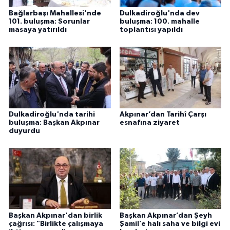
Bağlarbaşı Mahallesi'nde
Dulkadiroğlu'nda dev
101. buluşma: Sorunlar
buluşma: 100. mahalle
masaya yatırıldı
toplantısı yapıldı
Dulkadiroğlu'nda tarihi
Akpınar’dan Tarihî Çarşı
buluşma: Başkan Akpınar
esnafına ziyaret
duyurdu
Başkan Akpınar'dan birlik
Başkan Akpınar’dan Şeyh
çağrısı: "Birlikte çalışmaya
Şamil’e halı saha ve bilgi evi