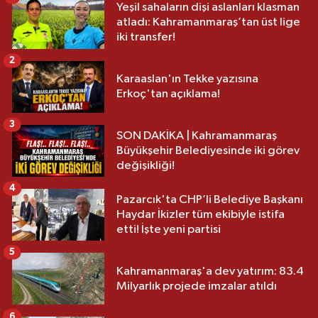
Yeşil sahaların dişi aslanları klasman
atladı: Kahramanmaraş’tan üst lige
iki transfer!
2
Karaaslan'ın Tekke yazısına
Erkoç'tan açıklama!
3
SON DAKİKA | Kahramanmaraş
Büyükşehir Belediyesinde iki görev
değişikliği!
4
Pazarcık'ta CHP’li Belediye Başkanı
Haydar İkizler tüm ekibiyle istifa
etti! İşte yeni partisi
5
Kahramanmaraş'a dev yatırım: 83.4
Milyarlık projede imzalar atıldı
6