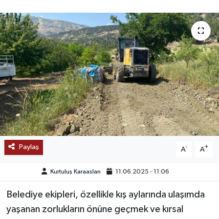
SAĞLIK
EĞİTİM
BÖLGE
KEŞFET
POPÜLER
DÜNYA
Paylaş
-
+
A
A
TREND
Kurtuluş Karaaslan
11.06.2025 - 11:06
MEDYA
Belediye ekipleri, özellikle kış aylarında ulaşımda
yaşanan zorlukların önüne geçmek ve kırsal
OTOMOTİV