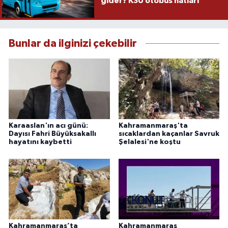
gider? KSÜ otobüs hatları
Bunlar da ilginizi çekebilir
Karaaslan'ın acı günü:
Kahramanmaraş'ta
Dayısı Fahri Büyüksakallı
sıcaklardan kaçanlar Savruk
hayatını kaybetti
Şelalesi'ne koştu
Kahramanmaraş’ta
Kahramanmaraş