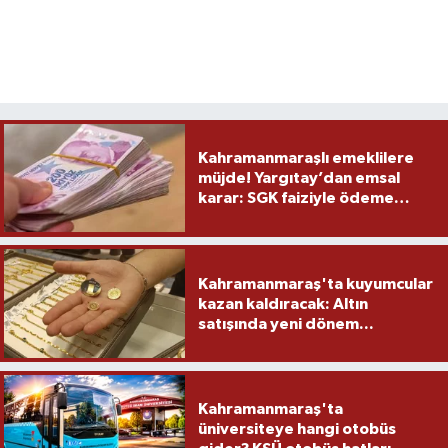
Kahramanmaraşlı emeklilere
müjde! Yargıtay’dan emsal
karar: SGK faiziyle ödeme
yapacak
Kahramanmaraş'ta kuyumcular
kazan kaldıracak: Altın
satışında yeni dönem...
Kahramanmaraş'ta
üniversiteye hangi otobüs