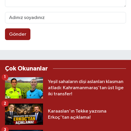
Gönder
Çok Okunanlar
1
Yeşil sahaların dişi aslanları klasman
atladı: Kahramanmaraş’tan üst lige
iki transfer!
2
Karaaslan'ın Tekke yazısına
Erkoç'tan açıklama!
3