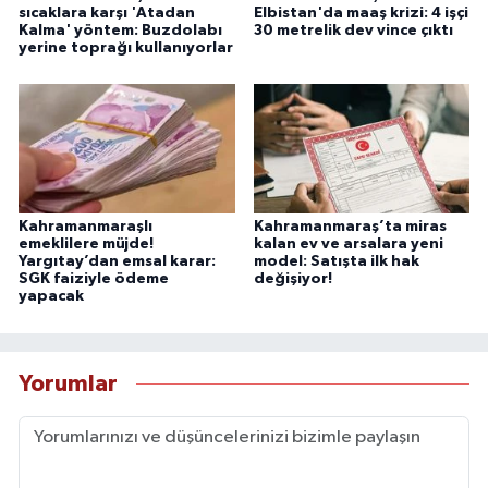
sıcaklara karşı 'Atadan
Elbistan'da maaş krizi: 4 işçi
Kalma' yöntem: Buzdolabı
30 metrelik dev vince çıktı
yerine toprağı kullanıyorlar
Kahramanmaraşlı
Kahramanmaraş’ta miras
emeklilere müjde!
kalan ev ve arsalara yeni
Yargıtay’dan emsal karar:
model: Satışta ilk hak
SGK faiziyle ödeme
değişiyor!
yapacak
Yorumlar