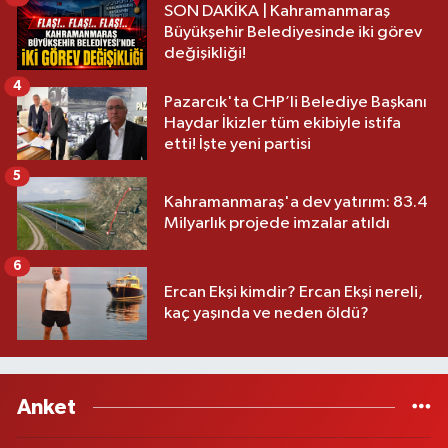
SON DAKİKA | Kahramanmaraş
Büyükşehir Belediyesinde iki görev
değişikliği!
4
Pazarcık'ta CHP’li Belediye Başkanı
Haydar İkizler tüm ekibiyle istifa
etti! İşte yeni partisi
5
Kahramanmaraş'a dev yatırım: 83.4
Milyarlık projede imzalar atıldı
6
Ercan Ekşi kimdir? Ercan Ekşi nereli,
kaç yaşında ve neden öldü?
Anket