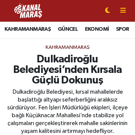
CANLI YAYIN
Kahramanmaraş Nöbetçi Eczaneler
KAHRAMANMARAŞ
GÜNCEL
EKONOMİ
SPOR
KAHRAMANMARAŞ
Kahramanmaraş Hava Durumu
KAHRAMANMARAŞ
GÜNCEL
Kahramanmaraş Namaz Vakitleri
Dulkadiroğlu
Belediyesi’nden Kırsala
SPOR
Kahramanmaraş Trafik Yoğunluk Haritası
Güçlü Dokunuş
SİYASET
Süper Lig Puan Durumu ve Fikstür
Dulkadiroğlu Belediyesi, kırsal mahallelerde
başlattığı altyapı seferberliğini aralıksız
EKONOMİ
Tüm Manşetler
sürdürüyor. Fen İşleri Müdürlüğü ekipleri, ilçeye
bağlı Küçüknacar Mahallesi’nde stabilize yol
GÜNDEM
Son Dakika Haberleri
çalışmaları gerçekleştirerek mahalle sakinlerinin
MAGAZİN
Haber Arşivi
yaşam kalitesini artırmayı hedefliyor.