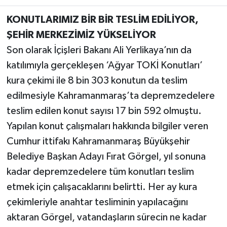
KONUTLARIMIZ BİR BİR TESLİM EDİLİYOR,
TEKNOLOJİ
ŞEHİR MERKEZİMİZ YÜKSELİYOR
YAŞAM
Son olarak İçişleri Bakanı Ali Yerlikaya’nın da
katılımıyla gerçekleşen ‘Ağyar TOKİ Konutları’
KÜLTÜR SANAT
kura çekimi ile 8 bin 303 konutun da teslim
edilmesiyle Kahramanmaraş’ta depremzedelere
teslim edilen konut sayısı 17 bin 592 olmuştu.
Yapılan konut çalışmaları hakkında bilgiler veren
Cumhur ittifakı Kahramanmaraş Büyükşehir
Belediye Başkan Adayı Fırat Görgel, yıl sonuna
kadar depremzedelere tüm konutları teslim
etmek için çalışacaklarını belirtti. Her ay kura
çekimleriyle anahtar tesliminin yapılacağını
aktaran Görgel, vatandaşların sürecin ne kadar