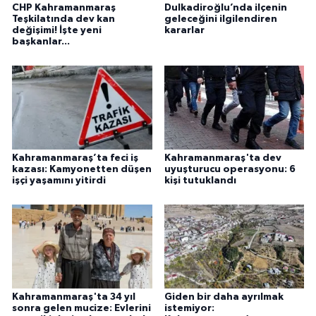
CHP Kahramanmaraş
Dulkadiroğlu’nda ilçenin
Teşkilatında dev kan
geleceğini ilgilendiren
değişimi! İşte yeni
kararlar
başkanlar...
Kahramanmaraş’ta feci iş
Kahramanmaraş'ta dev
kazası: Kamyonetten düşen
uyuşturucu operasyonu: 6
işçi yaşamını yitirdi
kişi tutuklandı
Kahramanmaraş'ta 34 yıl
Giden bir daha ayrılmak
sonra gelen mucize: Evlerini
istemiyor: