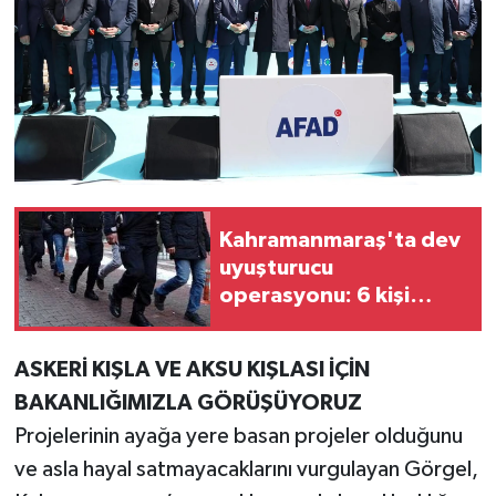
Kahramanmaraş'ta dev
uyuşturucu
operasyonu: 6 kişi
tutuklandı
ASKERİ KIŞLA VE AKSU KIŞLASI İÇİN
BAKANLIĞIMIZLA GÖRÜŞÜYORUZ
Projelerinin ayağa yere basan projeler olduğunu
ve asla hayal satmayacaklarını vurgulayan Görgel,