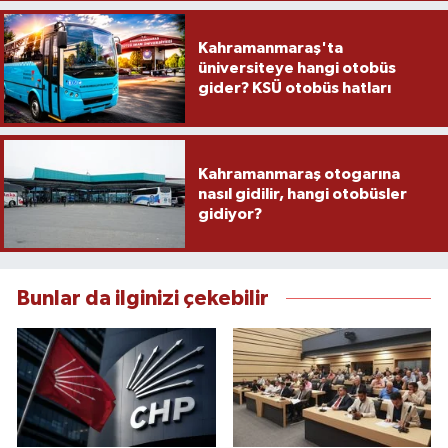
Kahramanmaraş'ta
üniversiteye hangi otobüs
gider? KSÜ otobüs hatları
Kahramanmaraş otogarına
nasıl gidilir, hangi otobüsler
gidiyor?
Bunlar da ilginizi çekebilir