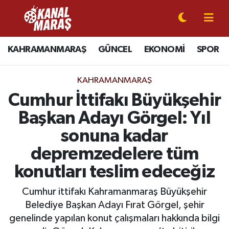
CANLI YAYIN
Kahramanmaraş Nöbetçi Eczaneler
KAHRAMANMARAŞ
GÜNCEL
EKONOMİ
SPOR
KAHRAMANMARAŞ
Kahramanmaraş Hava Durumu
KAHRAMANMARAŞ
GÜNCEL
Kahramanmaraş Namaz Vakitleri
Cumhur İttifakı Büyükşehir
Başkan Adayı Görgel: Yıl
SPOR
Kahramanmaraş Trafik Yoğunluk Haritası
sonuna kadar
SİYASET
Süper Lig Puan Durumu ve Fikstür
depremzedelere tüm
konutları teslim edeceğiz
EKONOMİ
Tüm Manşetler
Cumhur ittifakı Kahramanmaraş Büyükşehir
GÜNDEM
Son Dakika Haberleri
Belediye Başkan Adayı Fırat Görgel, şehir
genelinde yapılan konut çalışmaları hakkında bilgi
MAGAZİN
Haber Arşivi