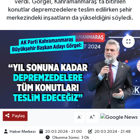
verdi. Görgel, Kahramanmaraş’ta bitirilen
konutlar depremzedelere teslim edilirken şehir
SAĞLIK
merkezindeki inşaatların da yükseldiğini söyledi.
EĞİTİM
BÖLGE
KEŞFET
POPÜLER
DÜNYA
TREND
Paylaş
-
+
A
A
MEDYA
Haber Merkezi
20.03.2024 - 21:00
20.03.2024 - 21:48
Okunma Süresi: 3 Dk
OTOMOTİV