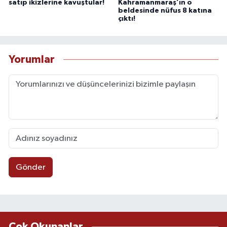
satıp ikizlerine kavuştular!
Kahramanmaraş’ın o
beldesinde nüfus 8 katına
çıktı!
Yorumlar
Gönder
Çok Okunanlar