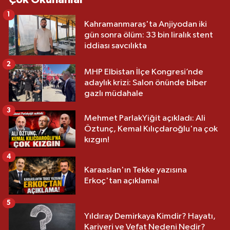
1
Kahramanmaraş'ta Anjiyodan iki
gün sonra ölüm: 33 bin liralık stent
iddiası savcılıkta
2
MHP Elbistan İlçe Kongresi’nde
adaylık krizi: Salon önünde biber
gazlı müdahale
3
Mehmet ParlakYiğit açıkladı: Ali
Öztunç, Kemal Kılıçdaroğlu'na çok
kızgın!
4
Karaaslan'ın Tekke yazısına
Erkoç'tan açıklama!
5
Yıldıray Demirkaya Kimdir? Hayatı,
Kariyeri ve Vefat Nedeni Nedir?