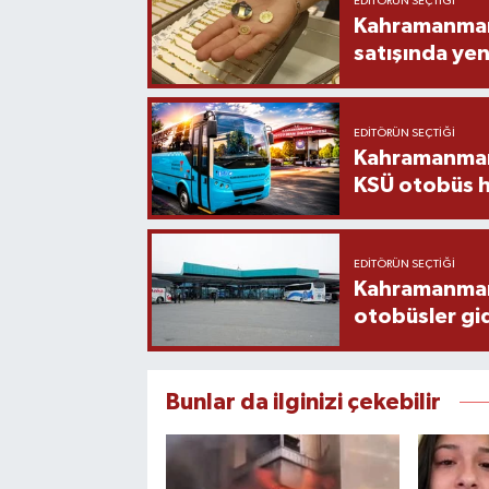
EDITÖRÜN SEÇTIĞI
Kahramanmara
satışında yen
EDITÖRÜN SEÇTIĞI
Kahramanmara
KSÜ otobüs h
EDITÖRÜN SEÇTIĞI
Kahramanmaraş
otobüsler gi
Bunlar da ilginizi çekebilir