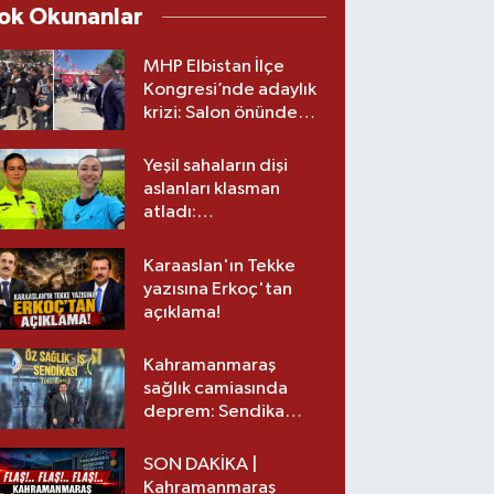
ok Okunanlar
MHP Elbistan İlçe
Kongresi’nde adaylık
krizi: Salon önünde
biber gazlı müdahale
Yeşil sahaların dişi
aslanları klasman
atladı:
Kahramanmaraş’tan
üst lige iki transfer!
Karaaslan'ın Tekke
yazısına Erkoç'tan
açıklama!
Kahramanmaraş
sağlık camiasında
deprem: Sendika
başkanı istifa etti
SON DAKİKA |
Kahramanmaraş