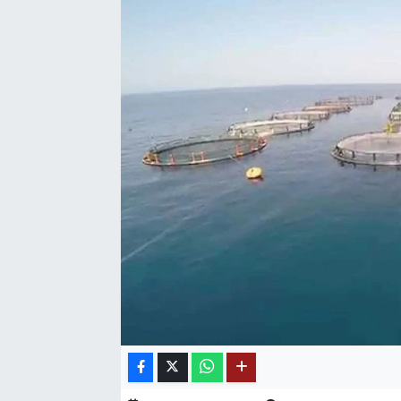
SAĞLIK
EĞİTİM
BÖLGE
KEŞFET
POPÜLER
DÜNYA
TREND
MEDYA
OTOMOTİV