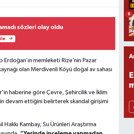
6
lamadı sözleri olay oldu
üle
A
 Erdoğan’ın memleketi Rize’nin Pazar
 kaynağı olan Merdivenli Köyü doğal av sahası
E
m
n haberine göre Çevre, Şehircilik ve İklim
in devam ettiğini belirterek skandal girişimi
il Hakkı Kambay, Su Ürünleri Araştırma
rusunda,
“Yerinde inceleme yapmadan,