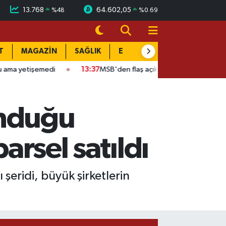
13.768
64.602,05
%
48
%
0.69
T
MAGAZİN
SAĞLIK
EĞİTİM
YAŞAM
DÜN
medi
13:37
MSB'den flaş açıklama: "Terörsüz Türkiye" stratejisi
unduğu
arsel satıldı
şeridi, büyük şirketlerin