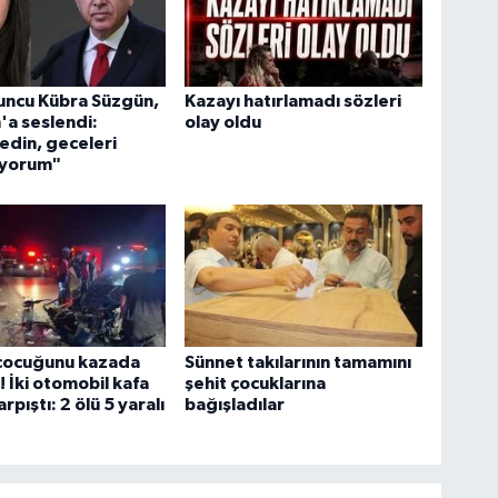
uncu Kübra Süzgün,
Kazayı hatırlamadı sözleri
a seslendi:
olay oldu
edin, geceleri
yorum"
 çocuğunu kazada
Sünnet takılarının tamamını
! İki otomobil kafa
şehit çocuklarına
rpıştı: 2 ölü 5 yaralı
bağışladılar