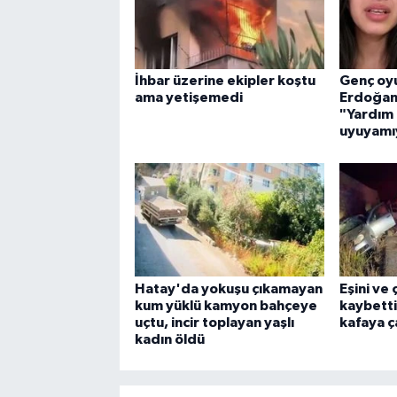
İhbar üzerine ekipler koştu
Genç oy
ama yetişemedi
Erdoğan'
"Yardım 
uyuyamı
Hatay'da yokuşu çıkamayan
Eşini ve
kum yüklü kamyon bahçeye
kaybetti
uçtu, incir toplayan yaşlı
kafaya ça
kadın öldü