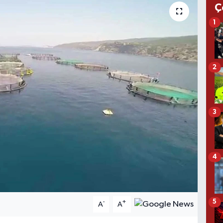
Ç
1
2
3
4
5
-
+
A
A