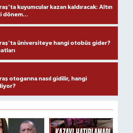
ş'ta kuyumcular kazan kaldıracak: Altın
i dönem...
ş'ta üniversiteye hangi otobüs gider?
atları
 otogarına nasıl gidilir, hangi
diyor?