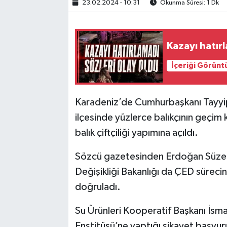
23.02.2024 - 10:31
Okunma Süresi: 1 Dk
TEKNOLOJİ
Kazayı hatır
YAŞAM
İçeriği Görünt
KÜLTÜR SANAT
Karadeniz’de Cumhurbaşkanı Tayyip
ilçesinde yüzlerce balıkçının geçim
balık çiftçiliği yapımına açıldı.
Sözcü gazetesinden Erdoğan Süzer'i
Değişikliği Bakanlığı da ÇED sürecin
doğruladı.
Su Ürünleri Kooperatif Başkanı İsma
Enstitüsü’ne yaptığı şikayet başvu