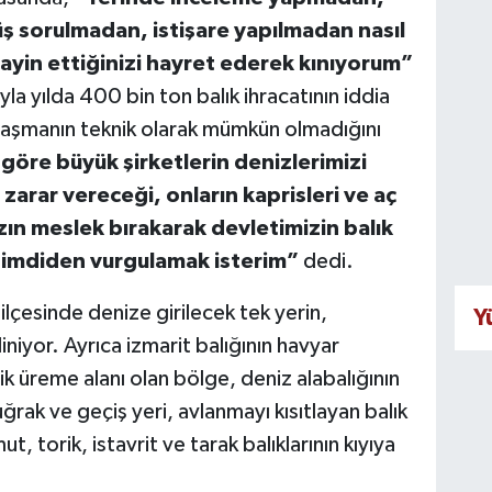
üş sorulmadan, istişare yapılmadan nasıl
tayin ettiğinizi hayret ederek kınıyorum”
ğıyla yılda 400 bin ton balık ihracatının iddia
ulaşmanın teknik olarak mümkün olmadığını
öre büyük şirketlerin denizlerimizi
 zarar vereceği, onların kaprisleri ve aç
ızın meslek bırakarak devletimizin balık
 şimdiden vurgulamak isterim”
dedi.
ilçesinde denize girilecek tek yerin,
Y
liniyor. Ayrıca izmarit balığının havyar
 üreme alanı olan bölge, deniz alabalığının
ğrak ve geçiş yeri, avlanmayı kısıtlayan balık
, torik, istavrit ve tarak balıklarının kıyıya