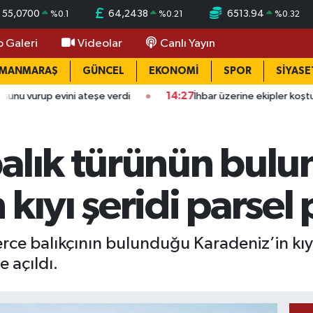
55,0700
64,2438
6513.94
%
0.1
%
0.21
%
0.32
o Galeri
Videolar
Canlı Yayın
AMANMARAŞ
GÜNCEL
EKONOMİ
SPOR
SİYASE
ini ateşe verdi
14:27
İhbar üzerine ekipler koştu ama yetişe
balık türünün bul
kıyı şeridi parsel p
rce balıkçının bulunduğu Karadeniz’in kıyı 
e açıldı.