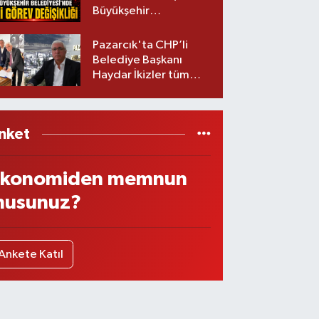
Büyükşehir
Belediyesinde iki
görev değişikliği!
Pazarcık'ta CHP’li
Belediye Başkanı
Haydar İkizler tüm
ekibiyle istifa etti! İşte
yeni partisi
nket
konomiden memnun
usunuz?
Ankete Katıl