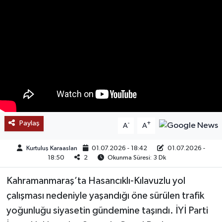
SAĞLIK
EĞİTİM
BÖLGE
KEŞFET
POPÜLER
Paylaş
-
+
A
A
DÜNYA
Kurtuluş Karaaslan
01.07.2026 - 18:42
01.07.2026 -
18:50
2
Okunma Süresi: 3 Dk
TREND
Kahramanmaraş’ta Hasancıklı-Kılavuzlu yol
MEDYA
çalışması nedeniyle yaşandığı öne sürülen trafik
yoğunluğu siyasetin gündemine taşındı. İYİ Parti
OTOMOTİV