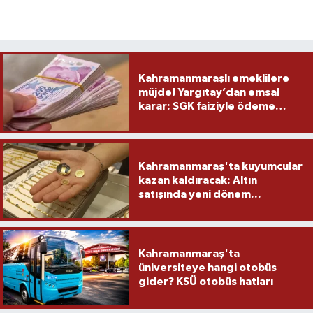
Kahramanmaraşlı emeklilere
müjde! Yargıtay’dan emsal
karar: SGK faiziyle ödeme
yapacak
Kahramanmaraş'ta kuyumcular
kazan kaldıracak: Altın
satışında yeni dönem...
Kahramanmaraş'ta
üniversiteye hangi otobüs
gider? KSÜ otobüs hatları