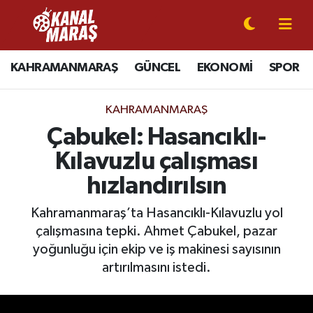
CANLI YAYIN
Kahramanmaraş Nöbetçi Eczaneler
KAHRAMANMARAŞ
GÜNCEL
EKONOMİ
SPOR
KAHRAMANMARAŞ
Kahramanmaraş Hava Durumu
KAHRAMANMARAŞ
GÜNCEL
Kahramanmaraş Namaz Vakitleri
Çabukel: Hasancıklı-
Kılavuzlu çalışması
SPOR
Kahramanmaraş Trafik Yoğunluk Haritası
hızlandırılsın
SİYASET
Süper Lig Puan Durumu ve Fikstür
Kahramanmaraş’ta Hasancıklı-Kılavuzlu yol
çalışmasına tepki. Ahmet Çabukel, pazar
EKONOMİ
Tüm Manşetler
yoğunluğu için ekip ve iş makinesi sayısının
GÜNDEM
Son Dakika Haberleri
artırılmasını istedi.
MAGAZİN
Haber Arşivi