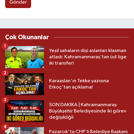
Gönder
Çok Okunanlar
1
Yeşil sahaların dişi aslanları klasman
atladı: Kahramanmaraş’tan üst lige
iki transfer!
2
Karaaslan'ın Tekke yazısına
Erkoç'tan açıklama!
3
SON DAKİKA | Kahramanmaraş
Büyükşehir Belediyesinde iki görev
değişikliği!
4
Pazarcık'ta CHP’li Belediye Başkanı