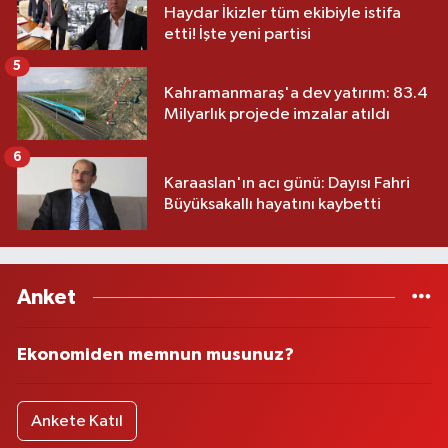
Haydar İkizler tüm ekibiyle istifa
etti! İşte yeni partisi
5
Kahramanmaraş'a dev yatırım: 83.4
Milyarlık projede imzalar atıldı
6
Karaaslan'ın acı günü: Dayısı Fahri
Büyüksakallı hayatını kaybetti
Anket
Ekonomiden memnun musunuz?
Ankete Katıl