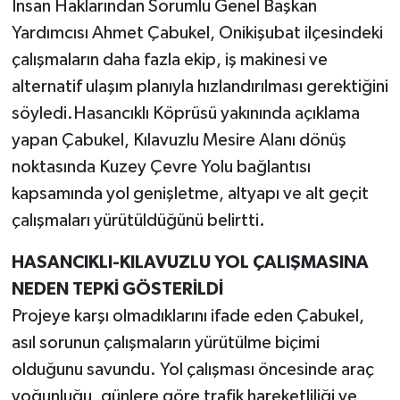
İnsan Haklarından Sorumlu Genel Başkan
Yardımcısı Ahmet Çabukel, Onikişubat ilçesindeki
TEKNOLOJİ
çalışmaların daha fazla ekip, iş makinesi ve
alternatif ulaşım planıyla hızlandırılması gerektiğini
YAŞAM
söyledi.Hasancıklı Köprüsü yakınında açıklama
KÜLTÜR SANAT
yapan Çabukel, Kılavuzlu Mesire Alanı dönüş
noktasında Kuzey Çevre Yolu bağlantısı
kapsamında yol genişletme, altyapı ve alt geçit
çalışmaları yürütüldüğünü belirtti.
HASANCIKLI-KILAVUZLU YOL ÇALIŞMASINA
NEDEN TEPKİ GÖSTERİLDİ
Projeye karşı olmadıklarını ifade eden Çabukel,
asıl sorunun çalışmaların yürütülme biçimi
olduğunu savundu. Yol çalışması öncesinde araç
yoğunluğu, günlere göre trafik hareketliliği ve