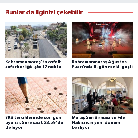
Bunlar da ilginizi çekebilir
Kahramanmaraş’ta asfalt
Kahramanmaraş Ağustos
seferberliği: İşte 17 nokta
Fuarı’nda 9. gün renkli geçti
YKS tercihlerinde son gün
Maraş Sim Sırması ve File
uyarısı: Süre saat 23.59'da
Nakışı için yeni dönem
doluyor
başlıyor