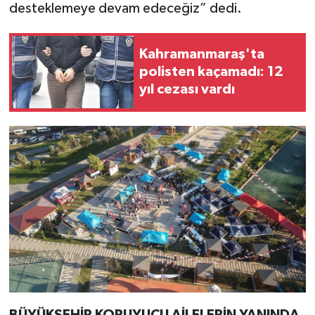
desteklemeye devam edeceğiz” dedi.
Kahramanmaraş'ta
polisten kaçamadı: 12
yıl cezası vardı