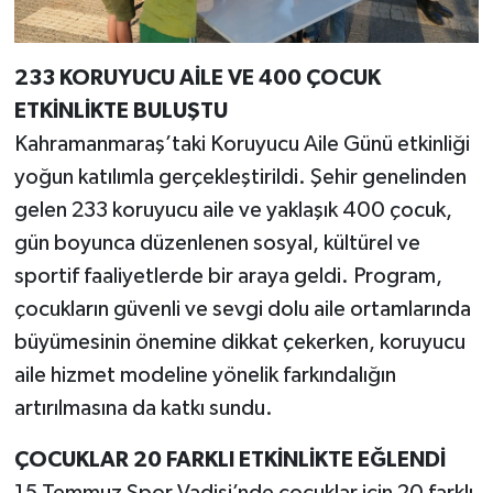
233 KORUYUCU AİLE VE 400 ÇOCUK
ETKİNLİKTE BULUŞTU
Kahramanmaraş’taki Koruyucu Aile Günü etkinliği
yoğun katılımla gerçekleştirildi. Şehir genelinden
gelen 233 koruyucu aile ve yaklaşık 400 çocuk,
gün boyunca düzenlenen sosyal, kültürel ve
sportif faaliyetlerde bir araya geldi. Program,
çocukların güvenli ve sevgi dolu aile ortamlarında
büyümesinin önemine dikkat çekerken, koruyucu
aile hizmet modeline yönelik farkındalığın
artırılmasına da katkı sundu.
ÇOCUKLAR 20 FARKLI ETKİNLİKTE EĞLENDİ
15 Temmuz Spor Vadisi’nde çocuklar için 20 farklı