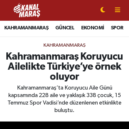
CANLI YAYIN
Kahramanmaraş Nöbetçi Eczaneler
KAHRAMANMARAŞ
GÜNCEL
EKONOMİ
SPOR
KAHRAMANMARAŞ
Kahramanmaraş Hava Durumu
KAHRAMANMARAŞ
GÜNCEL
Kahramanmaraş Namaz Vakitleri
Kahramanmaraş Koruyucu
Ailelikte Türkiye’ye örnek
SPOR
Kahramanmaraş Trafik Yoğunluk Haritası
oluyor
SİYASET
Süper Lig Puan Durumu ve Fikstür
Kahramanmaraş’ta Koruyucu Aile Günü
kapsamında 228 aile ve yaklaşık 338 çocuk, 15
EKONOMİ
Tüm Manşetler
Temmuz Spor Vadisi’nde düzenlenen etkinlikte
GÜNDEM
Son Dakika Haberleri
buluştu.
MAGAZİN
Haber Arşivi