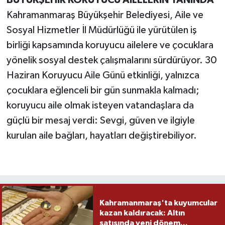
BÜYÜKŞEHİR KORUYUCU AİLELERİN YANINDA
Kahramanmaraş Büyükşehir Belediyesi, Aile ve
Sosyal Hizmetler İl Müdürlüğü ile yürütülen iş
birliği kapsamında koruyucu ailelere ve çocuklara
yönelik sosyal destek çalışmalarını sürdürüyor. 30
Haziran Koruyucu Aile Günü etkinliği, yalnızca
çocuklara eğlenceli bir gün sunmakla kalmadı;
koruyucu aile olmak isteyen vatandaşlara da
güçlü bir mesaj verdi: Sevgi, güven ve ilgiyle
kurulan aile bağları, hayatları değiştirebiliyor.
Kahramanmaraş'ta kuyumcular
kazan kaldıracak: Altın
satışında yeni dönem...