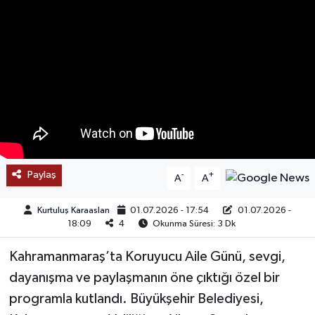
SAĞLIK
EĞİTİM
BÖLGE
KEŞFET
POPÜLER
Paylaş
-
+
A
A
DÜNYA
Kurtuluş Karaaslan
01.07.2026 - 17:54
01.07.2026 -
18:09
4
Okunma Süresi: 3 Dk
TREND
Kahramanmaraş’ta Koruyucu Aile Günü, sevgi,
MEDYA
dayanışma ve paylaşmanın öne çıktığı özel bir
programla kutlandı. Büyükşehir Belediyesi,
OTOMOTİV