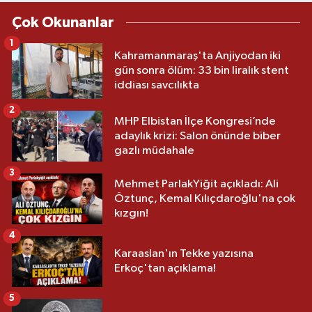
Çok Okunanlar
1
Kahramanmaraş'ta Anjiyodan iki
gün sonra ölüm: 33 bin liralık stent
iddiası savcılıkta
2
MHP Elbistan İlçe Kongresi’nde
adaylık krizi: Salon önünde biber
gazlı müdahale
3
Mehmet ParlakYiğit açıkladı: Ali
Öztunç, Kemal Kılıçdaroğlu'na çok
kızgın!
4
Karaaslan'ın Tekke yazısına
Erkoç'tan açıklama!
5