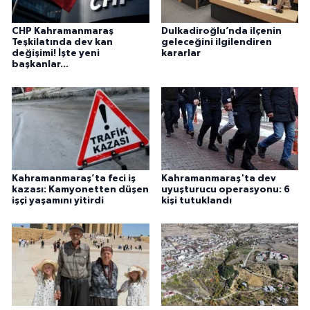
CHP Kahramanmaraş
Dulkadiroğlu’nda ilçenin
Teşkilatında dev kan
geleceğini ilgilendiren
değişimi! İşte yeni
kararlar
başkanlar...
Kahramanmaraş’ta feci iş
Kahramanmaraş'ta dev
kazası: Kamyonetten düşen
uyuşturucu operasyonu: 6
işçi yaşamını yitirdi
kişi tutuklandı