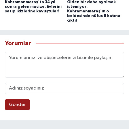
Kahramanmaraş'ta 34 yıl
Giden bir daha ayrılmak
sonra gelen mucize: Evlerini
istemiyor:
satıp ikizlerine kavuştular!
Kahramanmaraş’ın o
beldesinde nüfus 8 katına
çıktı!
Yorumlar
Gönder