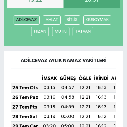
19:22
20:51
TEKNOLOJİ
ADİLCEVAZ
AHLAT
BİTLİS
GÜROYMAK
YAŞAM
HİZAN
MUTKİ
TATVAN
KÜLTÜR SANAT
ADİLCEVAZ AYLIK NAMAZ VAKITLERI
İMSAK
GÜNEŞ
ÖĞLE
İKINDI
AKŞA
25 Tem Cts
03:15
04:57
12:21
16:13
19:34
26 Tem Paz
03:16
04:58
12:21
16:13
19:33
27 Tem Pts
03:18
04:59
12:21
16:13
19:33
28 Tem Sal
03:19
05:00
12:21
16:12
19:32
29 Tem Çar
03:20
05:00
12:21
16:12
19:31