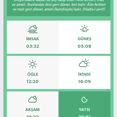
ve ameli. Bunlardan ikisi geri döner, biri kalır: Âile fertleri
SAĞLIK
ve malı geri döner, ameli (kendisiyle) kalır. (Hadis-i şerif)
EĞİTİM
BÖLGE
İMSAK
GÜNEŞ
03:32
05:08
KEŞFET
POPÜLER
ÖĞLE
İKINDI
DÜNYA
12:20
16:09
TREND
MEDYA
AKŞAM
YATSI
OTOMOTİV