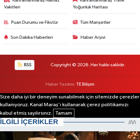
Kahramanmaraş Namaz
Kahramanmaraş Trafik
Vakitleri
Yoğunluk Haritası
Puan Durumu ve Fikstür
Tüm Manşetler
Son Dakika Haberleri
Haber Arşivi
RSS
Copyright © 2026. Her hakkı saklıdır.
Haber Yazılımı:
TE Bilişim
Size daha iyi bir deneyim sunabilmek için sitemizde çerezler
kullanıyoruz. Kanal Maraş'ı kullanarak çerez politikamızı
kabul etmiş sayılırsınız.
Tamam