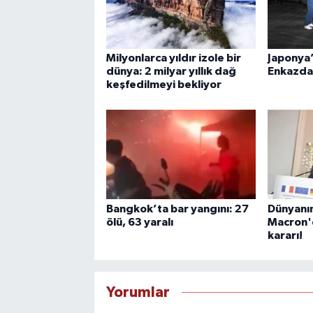
Milyonlarca yıldır izole bir
Japonya’
dünya: 2 milyar yıllık dağ
Enkazda 
keşfedilmeyi bekliyor
Bangkok’ta bar yangını: 27
Dünyanın
ölü, 63 yaralı
Macron'd
kararı!
Yorumlar