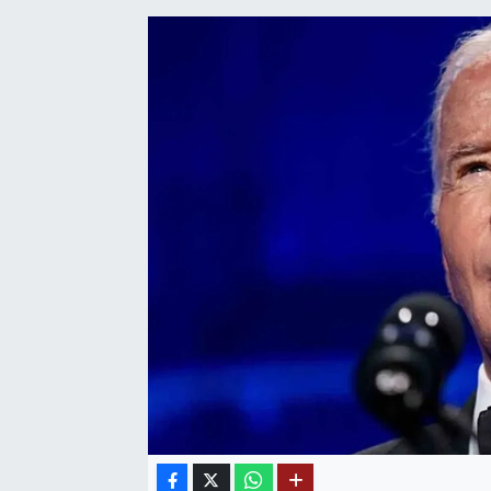
SAĞLIK
EĞİTİM
BÖLGE
KEŞFET
POPÜLER
DÜNYA
TREND
MEDYA
OTOMOTİV