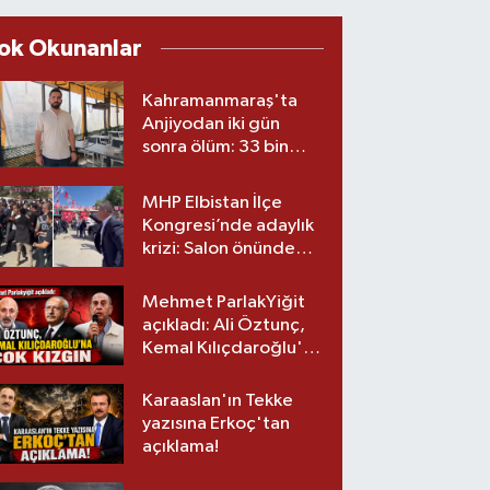
ok Okunanlar
Kahramanmaraş'ta
Anjiyodan iki gün
sonra ölüm: 33 bin
liralık stent iddiası
savcılıkta
MHP Elbistan İlçe
Kongresi’nde adaylık
krizi: Salon önünde
biber gazlı müdahale
Mehmet ParlakYiğit
açıkladı: Ali Öztunç,
Kemal Kılıçdaroğlu'na
çok kızgın!
Karaaslan'ın Tekke
yazısına Erkoç'tan
açıklama!