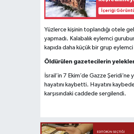
İçeriği Görünt
Yüzlerce kişinin toplandığı otele ge
yapmadı. Kalabalık eylemci gurubund
kapıda daha küçük bir grup eylemci il
Öldürülen gazetecilerin yelekler
İsrail’in 7 Ekim’de Gazze Şeridi’ne 
hayatını kaybetti. Hayatını kaybeden
karşısındaki caddede sergilendi.
EDITÖRÜN SEÇTIĞI