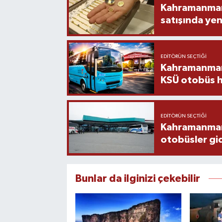
Kahramanmara
satışında yen
EDITÖRÜN SEÇTIĞI
Kahramanmara
KSÜ otobüs h
EDITÖRÜN SEÇTIĞI
Kahramanmaraş
otobüsler gi
Bunlar da ilginizi çekebilir