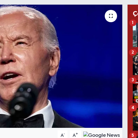
Ç
1
2
3
4
-
+
A
A
5