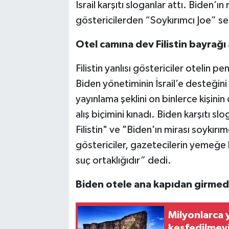
İsrail karşıtı sloganlar attı. Biden’ı
göstericilerden “Soykırımcı Joe” ses
Otel camına dev Filistin bayrağı 
Filistin yanlısı göstericiler otelin p
Biden yönetiminin İsrail’e desteği
yayınlama şeklini on binlerce kişi
alış biçimini kınadı. Biden karşıtı 
Filistin" ve "Biden'ın mirası soykırım
göstericiler, gazetecilerin yemeğe k
suç ortaklığıdır” dedi.
Biden otele ana kapıdan girmed
Milyonlarca y
keşfedilmeyi