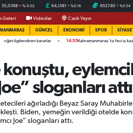
55,0398
64,1581
6527.85
%
-0.02
%
0.16
%
0.54
o Galeri
Videolar
Canlı Yayın
AMANMARAŞ
GÜNCEL
EKONOMİ
SPOR
SİYASE
diren kararlar
14:55
Kahramanmaraş’ta feci iş kazası: Kamyonett
 konuştu, eylemcil
oe” sloganları attı
ecileri ağırladığı Beyaz Saray Muhabirleri 
kleşti. Biden, yemeğin verildiği otelde kon
mcı Joe” sloganları attı.