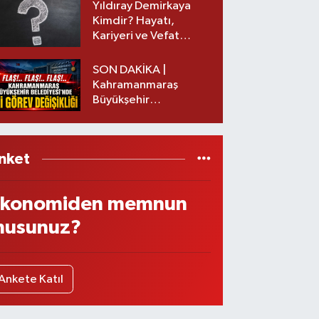
Yıldıray Demirkaya
Kimdir? Hayatı,
Kariyeri ve Vefat
Nedeni Nedir?
SON DAKİKA |
Kahramanmaraş
Büyükşehir
Belediyesinde iki
görev değişikliği!
nket
konomiden memnun
usunuz?
Ankete Katıl