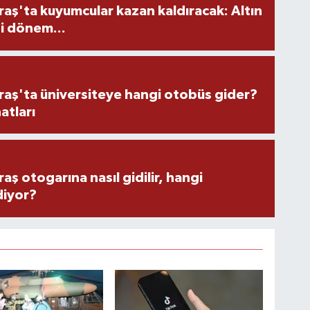
ş'ta kuyumcular kazan kaldıracak: Altın
i dönem...
ş'ta üniversiteye hangi otobüs gider?
atları
 otogarına nasıl gidilir, hangi
diyor?