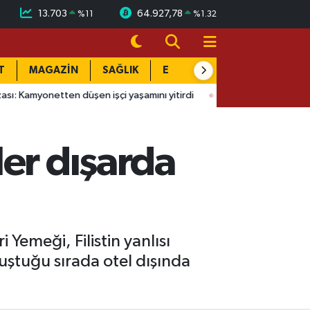
13.703
64.927,78
%
11
%
1.32
T
MAGAZİN
SAĞLIK
EĞİTİM
YAŞAM
DÜN
en düşen işçi yaşamını yitirdi
14:51
Yeraltı'nın Sultan'ı nefes
er dışarda
Yemeği, Filistin yanlısı
uştuğu sırada otel dışında