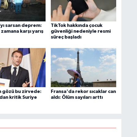
yı sarsan deprem:
TikTok hakkında çocuk
zamana karşı yarış
güvenliği nedeniyle resmi
süreç başladı
 gözü bu zirvede:
Fransa'da rekor sıcaklar can
an kritik Suriye
aldı: Ölüm sayıları arttı