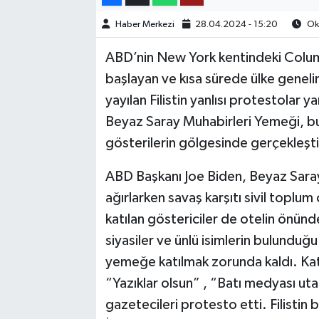
Haber Merkezi
28.04.2024 - 15:20
Oku
TEKNOLOJİ
ABD’nin New York kentindeki Columb
YAŞAM
başlayan ve kısa sürede ülke genelin
yayılan Filistin yanlısı protestolar 
KÜLTÜR SANAT
Beyaz Saray Muhabirleri Yemeği, bu yı
gösterilerin gölgesinde gerçekleşti
ABD Başkanı Joe Biden, Beyaz Saray
ağırlarken savaş karşıtı sivil topl
katılan göstericiler de otelin önün
siyasiler ve ünlü isimlerin bulunduğ
yemeğe katılmak zorunda kaldı. Katıl
“Yazıklar olsun” , “Batı medyası uta
gazetecileri protesto etti. Filistin 