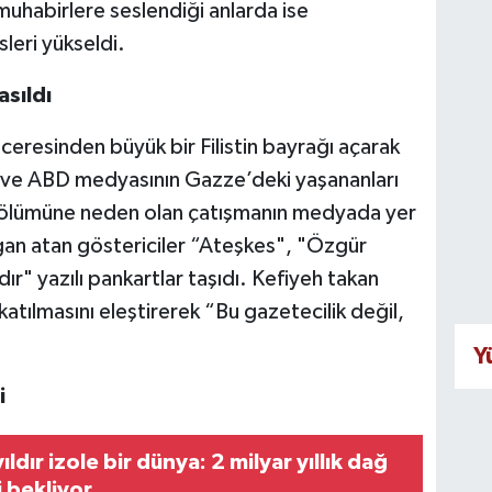
n muhabirlere seslendiği anlarda ise
leri yükseldi.
asıldı
enceresinden büyük bir Filistin bayrağı açarak
ni ve ABD medyasının Gazze’deki yaşananları
nin ölümüne neden olan çatışmanın medyada yer
slogan atan göstericiler “Ateşkes", "Özgür
dır" yazılı pankartlar taşıdı. Kefiyeh takan
atılmasını eleştirerek “Bu gazetecilik değil,
Y
i
ıldır izole bir dünya: 2 milyar yıllık dağ
 bekliyor