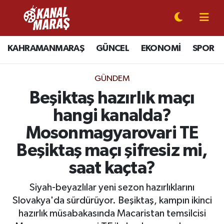
CANLI YAYIN
Kahramanmaraş Nöbetçi Eczaneler
KAHRAMANMARAŞ
GÜNCEL
EKONOMİ
SPOR
KAHRAMANMARAŞ
Kahramanmaraş Hava Durumu
GÜNDEM
GÜNCEL
Kahramanmaraş Namaz Vakitleri
Beşiktaş hazırlık maçı
hangi kanalda?
SPOR
Kahramanmaraş Trafik Yoğunluk Haritası
Mosonmagyarovari TE
SİYASET
Süper Lig Puan Durumu ve Fikstür
Beşiktaş maçı şifresiz mi,
saat kaçta?
EKONOMİ
Tüm Manşetler
Siyah-beyazlılar yeni sezon hazırlıklarını
GÜNDEM
Son Dakika Haberleri
Slovakya'da sürdürüyor. Beşiktaş, kampın ikinci
hazırlık müsabakasında Macaristan temsilcisi
MAGAZİN
Haber Arşivi