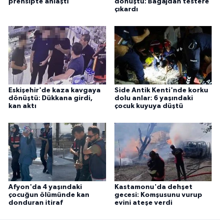
prensipte anlaştı
dönüştü: Bagajdan testere
çıkardı
Eskişehir'de kaza kavgaya
Side Antik Kenti'nde korku
dönüştü: Dükkana girdi,
dolu anlar: 6 yaşındaki
kan aktı
çocuk kuyuya düştü
Afyon'da 4 yaşındaki
Kastamonu'da dehşet
çocuğun ölümünde kan
gecesi: Komşusunu vurup
donduran itiraf
evini ateşe verdi