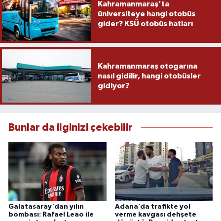
Kahramanmaraş'ta
üniversiteye hangi otobüs
gider? KSÜ otobüs hatları
Kahramanmaraş otogarına
nasıl gidilir, hangi otobüsler
gidiyor?
Bunlar da ilginizi çekebilir
Galatasaray'dan yılın
Adana’da trafikte yol
bombası: Rafael Leao ile
verme kavgası dehşete