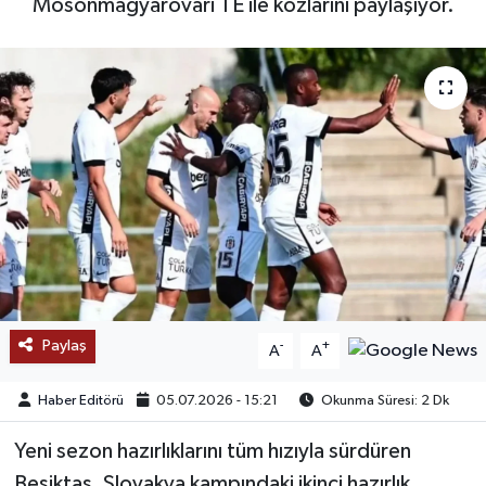
Mosonmagyarovari TE ile kozlarını paylaşıyor.
SAĞLIK
EĞİTİM
BÖLGE
KEŞFET
POPÜLER
DÜNYA
Paylaş
-
+
A
A
TREND
Haber Editörü
05.07.2026 - 15:21
Okunma Süresi: 2 Dk
MEDYA
Yeni sezon hazırlıklarını tüm hızıyla sürdüren
OTOMOTİV
Beşiktaş, Slovakya kampındaki ikinci hazırlık