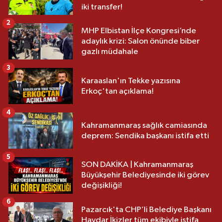
iki transfer!
2
MHP Elbistan İlçe Kongresi’nde
adaylık krizi: Salon önünde biber
gazlı müdahale
3
Karaaslan'ın Tekke yazısına
Erkoç'tan açıklama!
4
Kahramanmaraş sağlık camiasında
deprem: Sendika başkanı istifa etti
5
SON DAKİKA | Kahramanmaraş
Büyükşehir Belediyesinde iki görev
değişikliği!
6
Pazarcık'ta CHP’li Belediye Başkanı
Haydar İkizler tüm ekibiyle istifa