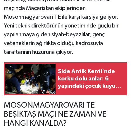
maçında Macaristan ekiplerinden
TEKNOLOJİ
Mosonmagyarovari TE ile karşı karşıya geliyor.
Yeni teknik direktörünün yönetiminde güçlü bir
YAŞAM
yapılanmaya giden siyah-beyazlılar, genç
yeteneklerin ağırlıkta olduğu kadrosuyla
KÜLTÜR SANAT
taraftarının huzuruna çıkıyor.
Side Antik Kenti'nde
korku dolu anlar: 6
yaşındaki çocuk kuyuya
düştü
MOSONMAGYAROVARI TE
BEŞİKTAŞ MAÇI NE ZAMAN VE
HANGİ KANALDA?