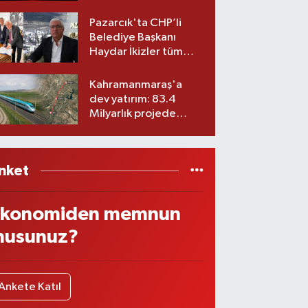
Belediyesinde iki
görev değişikliği!
Pazarcık'ta CHP’li
Belediye Başkanı
Haydar İkizler tüm
ekibiyle istifa etti! İşte
yeni partisi
Kahramanmaraş'a
dev yatırım: 83.4
Milyarlık projede
imzalar atıldı
nket
konomiden memnun
usunuz?
Ankete Katıl