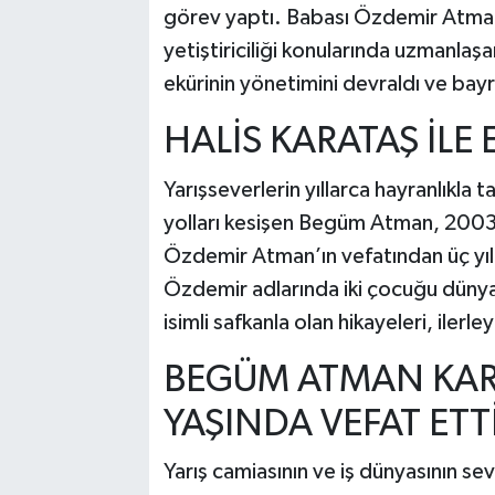
görev yaptı. Babası Özdemir Atman’ı
yetiştiriciliği konularında uzmanlaş
ekürinin yönetimini devraldı ve bayra
HALİS KARATAŞ İLE E
Yarışseverlerin yıllarca hayranlıkla 
yolları kesişen Begüm Atman, 2003 y
Özdemir Atman’ın vefatından üç yıl 
Özdemir adlarında iki çocuğu dünyaya
isimli safkanla olan hikayeleri, ilerl
BEGÜM ATMAN KAR
YAŞINDA VEFAT ETT
Yarış camiasının ve iş dünyasının s