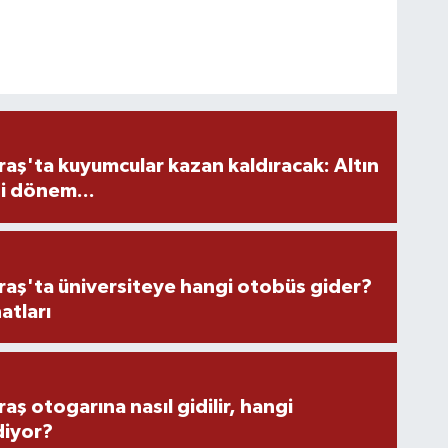
ş'ta kuyumcular kazan kaldıracak: Altın
i dönem...
ş'ta üniversiteye hangi otobüs gider?
atları
 otogarına nasıl gidilir, hangi
diyor?