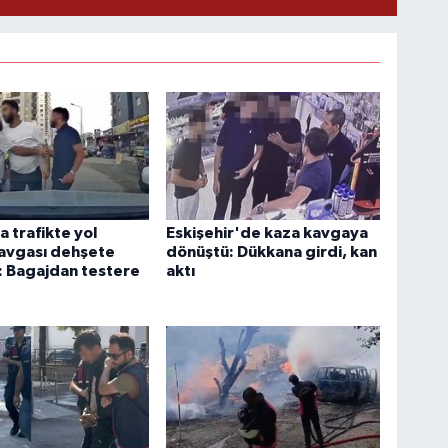
 trafikte yol
Eskişehir'de kaza kavgaya
avgası dehşete
dönüştü: Dükkana girdi, kan
: Bagajdan testere
aktı