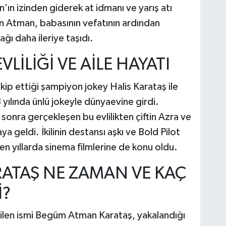
n izinden giderek at idmanı ve yarış atı
an Atman, babasının vefatının ardından
ğı daha ileriye taşıdı.
VLİLİĞİ VE AİLE HAYATI
takip ettiği şampiyon jokey Halis Karataş ile
ılında ünlü jokeyle dünyaevine girdi.
sonra gerçekleşen bu evlilikten çiftin Azra ve
 geldi. İkilinin destansı aşkı ve Bold Pilot
eyen yıllarda sinema filmlerine de konu oldu.
ATAŞ NE ZAMAN VE KAÇ
İ?
evilen ismi Begüm Atman Karataş, yakalandığı