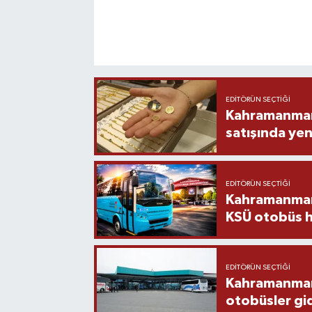
EDITÖRÜN SEÇTIĞI
Kahramanmara
satışında yen
EDITÖRÜN SEÇTIĞI
Kahramanmara
KSÜ otobüs h
EDITÖRÜN SEÇTIĞI
Kahramanmaraş
otobüsler gi