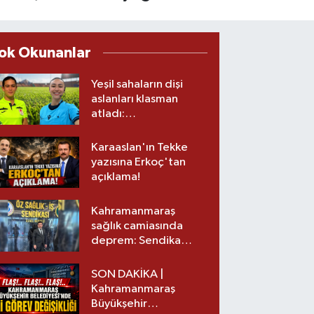
ok Okunanlar
Yeşil sahaların dişi
aslanları klasman
atladı:
Kahramanmaraş’tan
üst lige iki transfer!
Karaaslan'ın Tekke
yazısına Erkoç'tan
açıklama!
Kahramanmaraş
sağlık camiasında
deprem: Sendika
başkanı istifa etti
SON DAKİKA |
Kahramanmaraş
Büyükşehir