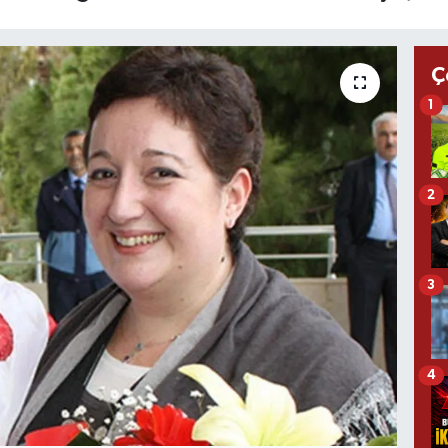
Ç
1
2
3
4