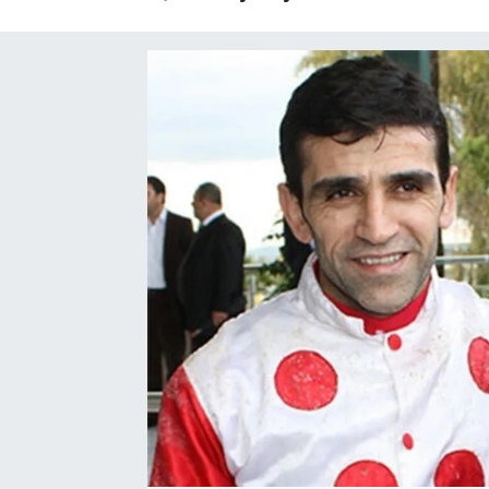
SAĞLIK
EĞİTİM
BÖLGE
KEŞFET
POPÜLER
DÜNYA
TREND
MEDYA
OTOMOTİV