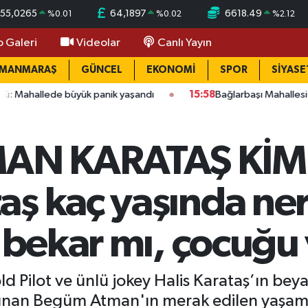
55,0265
64,1897
6618.49
%
0.01
%
0.02
%
2.12
o Galeri
Videolar
Canlı Yayın
AMANMARAŞ
GÜNCEL
EKONOMİ
SPOR
SİYASE
büyük panik yaşandı
15:58
Bağlarbaşı Mahallesi'nde 101. buluş
AN KARATAŞ KİM
ş kaç yaşında nere
, bekar mı, çocuğu
old Pilot ve ünlü jokey Halis Karataş’ın be
zınan Begüm Atman'ın merak edilen yaşamı, 