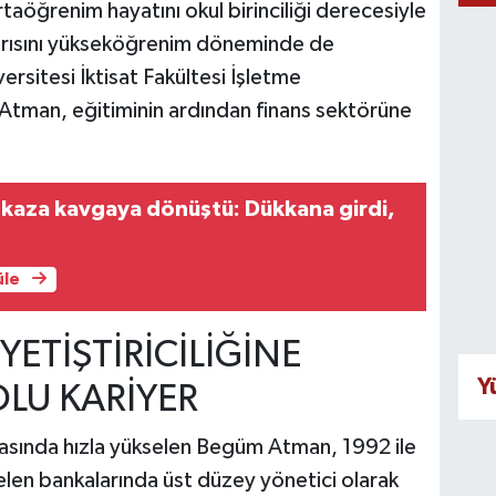
rtaöğrenim hayatını okul birinciliği derecesiyle
rısını yükseköğrenim döneminde de
ersitesi İktisat Fakültesi İşletme
Atman, eğitiminin ardından finans sektörüne
 kaza kavgaya dönüştü: Dükkana girdi,
üle
YETİŞTİRİCİLİĞİNE
Y
LU KARİYER
asında hızla yükselen Begüm Atman, 1992 ile
gelen bankalarında üst düzey yönetici olarak