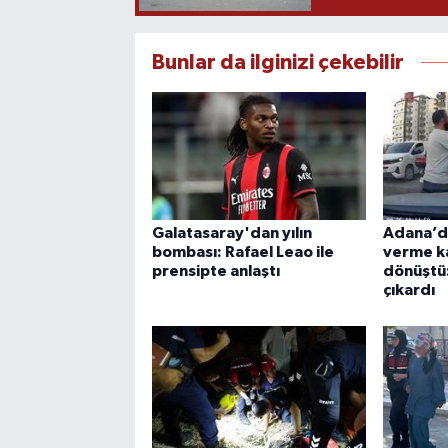
Bunlar da ilginizi çekebilir
Galatasaray'dan yılın
Adana’da
bombası: Rafael Leao ile
verme k
prensipte anlaştı
dönüştü
çıkardı