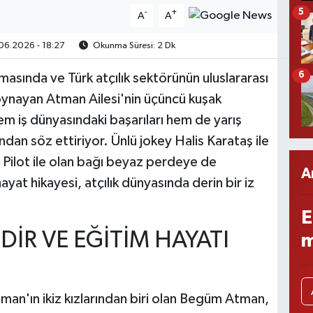
5
-
+
A
A
06.2026 - 18:27
Okunma Süresi: 2 Dk
6
masında ve Türk atçılık sektörünün uluslararası
oynayan Atman Ailesi'nin üçüncü kuşak
m iş dünyasındaki başarıları hem de yarış
ndan söz ettiriyor. Ünlü jokey Halis Karataş ile
d Pilot ile olan bağı beyaz perdeye de
A
at hikayesi, atçılık dünyasında derin bir iz
E
İR VE EĞİTİM HAYATI
m
an'ın ikiz kızlarından biri olan Begüm Atman,