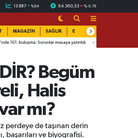
13.887
64.360,53
%
64
%
-0.76
T
MAGAZİN
SAĞLIK
EĞİTİM
YAŞAM
DÜN
ma: Sorunlar masaya yatırıldı
15:41
Ağustos Fuarı'nda Madrigal
DİR? Begüm
li, Halis
 var mı?
yaz perdeye de taşınan derin
başarıları ve biyografisi.