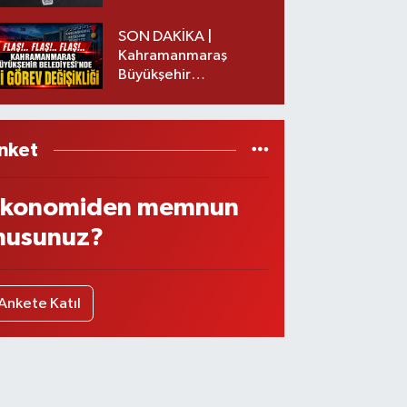
Nedeni Nedir?
SON DAKİKA |
Kahramanmaraş
Büyükşehir
Belediyesinde iki
görev değişikliği!
nket
konomiden memnun
usunuz?
Ankete Katıl