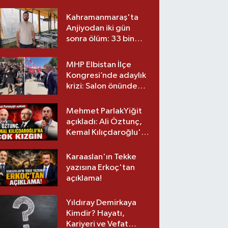
Kahramanmaraş'ta
Anjiyodan iki gün
sonra ölüm: 33 bin
liralık stent iddiası
savcılıkta
MHP Elbistan İlçe
Kongresi’nde adaylık
krizi: Salon önünde
biber gazlı müdahale
Mehmet ParlakYiğit
açıkladı: Ali Öztunç,
Kemal Kılıçdaroğlu'na
çok kızgın!
Karaaslan'ın Tekke
yazısına Erkoç'tan
açıklama!
Yıldıray Demirkaya
Kimdir? Hayatı,
Kariyeri ve Vefat