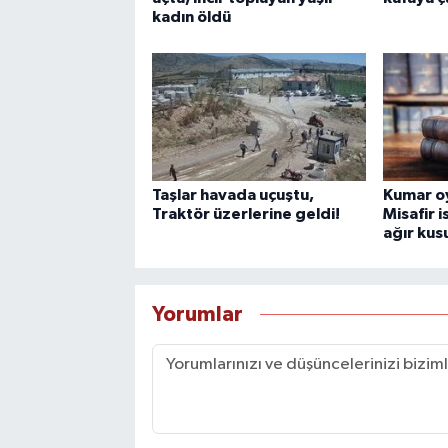
kadın öldü
Taşlar havada uçuştu,
Kumar o
Traktör üzerlerine geldi!
Misafir 
ağır kus
Yorumlar