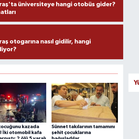
ş'ta üniversiteye hangi otobüs gider?
atları
 otogarına nasıl gidilir, hangi
diyor?
Y
 çocuğunu kazada
Sünnet takılarının tamamını
! İki otomobil kafa
şehit çocuklarına
rpıştı: 2 ölü 5 yaralı
bağışladılar