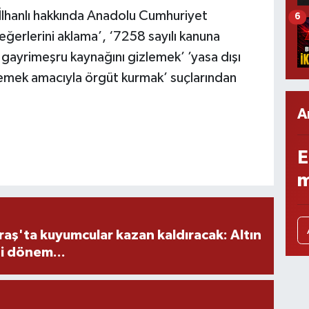
lhanlı hakkında Anadolu Cumhuriyet
6
değerlerini aklama’, ‘7258 sayılı kanuna
 gayrimeşru kaynağını gizlemek’ ’yasa dışı
şlemek amacıyla örgüt kurmak’ suçlarından
A
E
m
ş'ta kuyumcular kazan kaldıracak: Altın
i dönem...