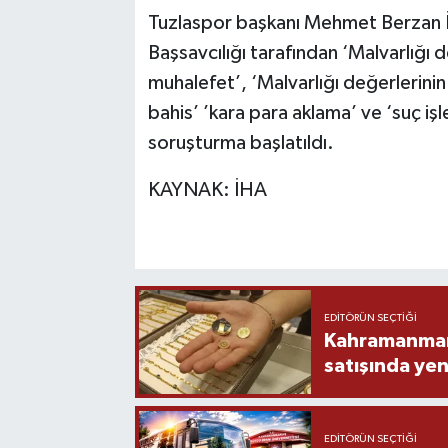
Tuzlaspor başkanı Mehmet Berzan İ
TEKNOLOJİ
Başsavcılığı tarafından ‘Malvarlığı 
muhalefet’, ‘Malvarlığı değerlerinin
YAŞAM
bahis’ ’kara para aklama’ ve ‘suç i
soruşturma başlatıldı.
KÜLTÜR SANAT
KAYNAK: İHA
EDITÖRÜN SEÇTIĞI
Kahramanmara
satışında yen
EDITÖRÜN SEÇTIĞI