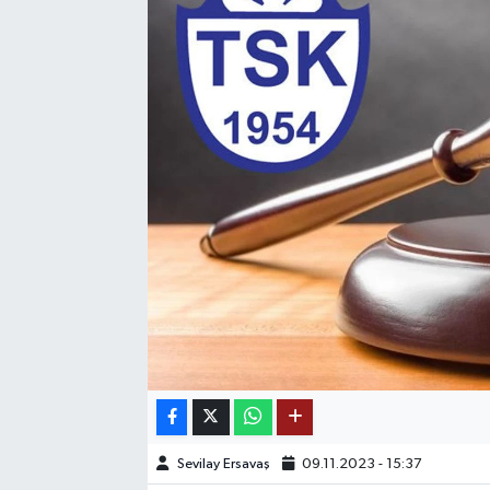
SAĞLIK
EĞİTİM
BÖLGE
KEŞFET
POPÜLER
DÜNYA
TREND
MEDYA
Sevilay Ersavaş
09.11.2023 - 15:37
OTOMOTİV