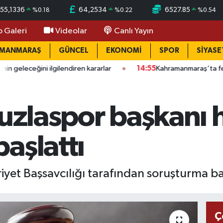
55,1336
64,2534
6527.85
%
0.18
%
0.22
%
0.54
o Galeri
Videolar
Canlı Yayın
AMANMARAŞ
GÜNCEL
EKONOMİ
SPOR
SİYASE
ilgilendiren kararlar
14:55
Kahramanmaraş’ta feci iş kazası: Ka
Tuzlaspor başkanı
aşlattı
et Başsavcılığı tarafından soruşturma baş
Ç