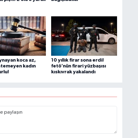
ynayan koca az,
10 yıllık firar sona erdi!
istemeyen kadın
fetö’nün firari yüzbaşısı
urlu!
kıskıvrak yakalandı