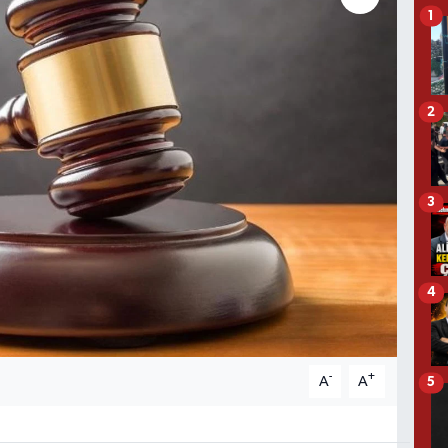
1
2
3
4
-
+
A
A
5