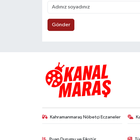
Gönder
Kahramanmaraş Nöbetçi Eczaneler
K
Puan Durumu ve Fikstür
Tü