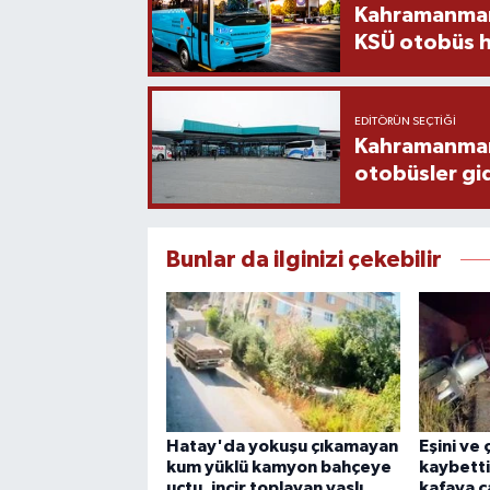
Kahramanmara
KSÜ otobüs h
EDITÖRÜN SEÇTIĞI
Kahramanmaraş
otobüsler gi
Bunlar da ilginizi çekebilir
Hatay'da yokuşu çıkamayan
Eşini ve
kum yüklü kamyon bahçeye
kaybetti
uçtu, incir toplayan yaşlı
kafaya ça