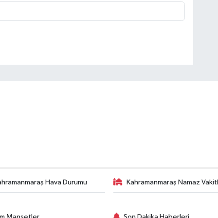
ahramanmaraş Hava Durumu
Kahramanmaraş Namaz Vakitl
m Manşetler
Son Dakika Haberleri